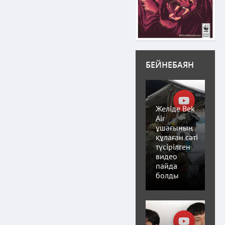
БЕЙНЕБАЯН
Желіде Bek
Air
ұшағының
құлаған сәті
түсірілген
видео
пайда
болды