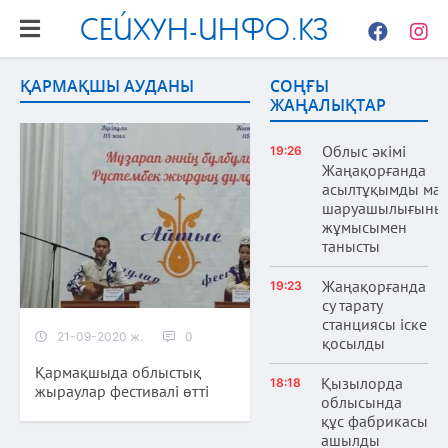
СЕЙХУН-ИНФО.КЗ
Facebook
Instag
ҚАРМАҚШЫ АУДАНЫ
СОҢҒЫ
ЖАҢАЛЫҚТАР
Облыс әкімі
19:26
Жаңақорғанда
асылтұқымды ма
шаруашылығыны
жұмысымен
танысты
Жаңақорғанда
19:23
су тарату
станциясы іске
21-09-2020 ж.
0
қосылды
Қармақшыда облыстық
Қызылорда
18:18
жыраулар фестивалі өтті
облысында
құс фабрикасы
ашылды