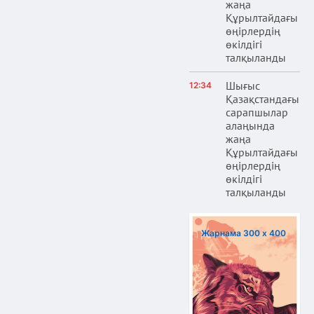
жаңа
Құрылтайдағы
өңірлердің
өкілдігі
талқыланды
Шығыс
12:34
Қазақстандағы
сарапшылар
алаңында
жаңа
Құрылтайдағы
өңірлердің
өкілдігі
талқыланды
Жарнама 300 х 400