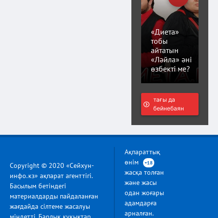
«Диета»
тобы
айтатын
«Ләйла» әні
өзбекті ме?
тағы да
бейнебаян
Ақпараттық
өнім
+18
Copyright © 2020 «Сейхун-
жасқа толған
инфо.кз» ақпарат агенттігі.
және жасы
Басылым бетіндегі
одан жоғары
материалдарды пайдаланған
адамдарға
жағдайда сілтеме жасалуы
арналған.
міндетті. Барлық құқықтар