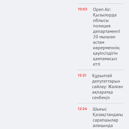
Open Air:
10:03
Қызылорда
облысы
полиция
департаменті
20 мыңнан
астам
көрерменнің
қауіпсіздігін
қамтамасыз
етті
Құрылтай
15:21
депутаттарын
сайлау: Жалған
ақпаратқа
сенбеңіз
Шығыс
12:34
Қазақстандағы
сарапшылар
алаңында