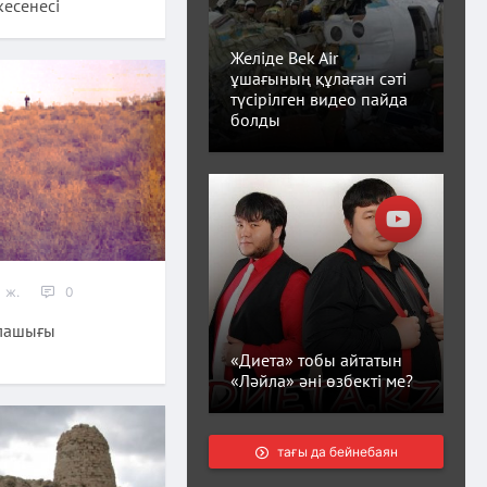
кесенесі
Желіде Bek Air
ұшағының құлаған сәті
түсірілген видео пайда
болды
 ж.
0
алашығы
«Диета» тобы айтатын
«Ләйла» әні өзбекті ме?
тағы да бейнебаян