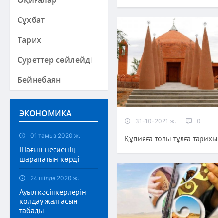
Оқиғалар
Сұхбат
Тарих
Суреттер сөйлейді
Бейнебаян
ЭКОНОМИКА
31-10-2021 ж.
0
01 тамыз 2020 ж.
Құпияға толы тұлға тарихы
Шағын несиенің
шарапатын көрді
24 шілде 2020 ж.
Ауыл кәсіпкерлерін
қолдау жалғасын
табады