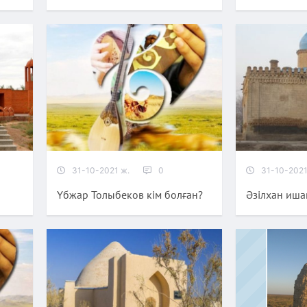
31-10-2021 ж.
0
31-10-2021
Үбжар Толыбеков кім болған?
Әзілхан иша