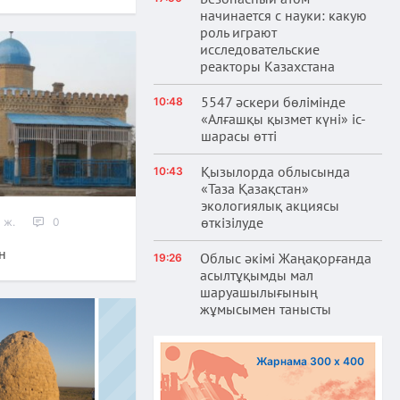
начинается с науки: какую
роль играют
исследовательские
реакторы Казахстана
5547 әскери бөлімінде
10:48
«Алғашқы қызмет күні» іс-
шарасы өтті
Қызылорда облысында
10:43
«Таза Қазақстан»
экологиялық акциясы
өткізілуде
 ж.
0
н
Облыс әкімі Жаңақорғанда
19:26
асылтұқымды мал
шаруашылығының
жұмысымен танысты
Жарнама 300 х 400