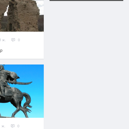
1 ж.
0
ыр
 ж.
0