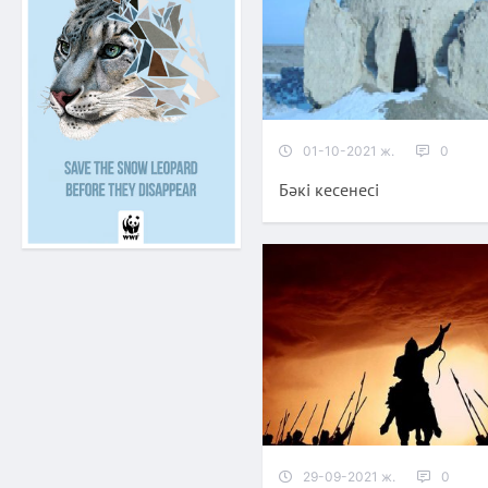
01-10-2021 ж.
0
Бәкі кесенесі
29-09-2021 ж.
0