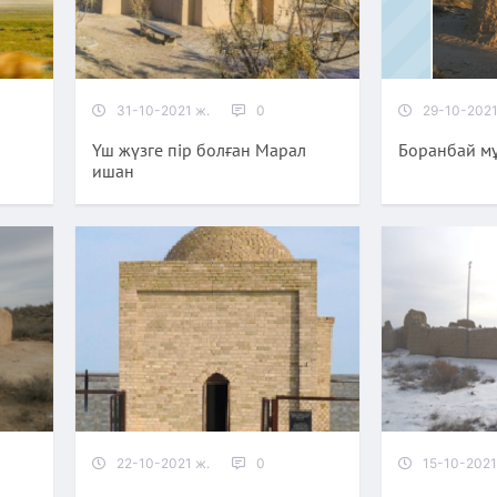
31-10-2021 ж.
0
29-10-2021
Үш жүзге пір болған Марал
Боранбай м
ишан
22-10-2021 ж.
0
15-10-2021