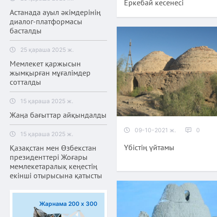
Еркебай кесенесі
Астанада ауыл әкімдерінің
диалог-платформасы
басталды
25 қараша 2025 ж.
Мемлекет қаржысын
жымқырған мұғалімдер
сотталды
15 қараша 2025 ж.
Жаңа бағыттар айқындалды
09-10-2021 ж.
0
15 қараша 2025 ж.
Үбістің үйтамы
Қазақстан мен Өзбекстан
президенттері Жоғары
мемлекетаралық кеңестің
екінші отырысына қатысты
Жарнама 200 х 300