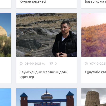
Құлтан кесенесі
Базар қожа 
08-10-2021 ж.
0
07-10-2021
Сауысқандық жартасындағы
Сұлутөбе қ
суреттер