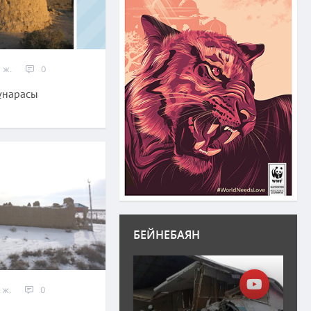
 ж.
0
ұнарасы
БЕЙНЕБАЯН
 ж.
0