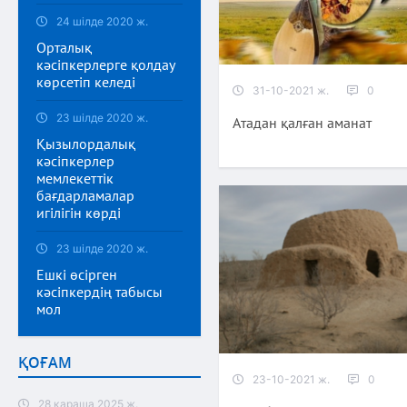
24 шілде 2020 ж.
Орталық
кәсіпкерлерге қолдау
көрсетіп келеді
31-10-2021 ж.
0
23 шілде 2020 ж.
Атадан қалған аманат
Қызылордалық
кәсіпкерлер
мемлекеттік
бағдарламалар
игілігін көрді
23 шілде 2020 ж.
Ешкі өсірген
кәсіпкердің табысы
мол
ҚОҒАМ
23-10-2021 ж.
0
28 қараша 2025 ж.