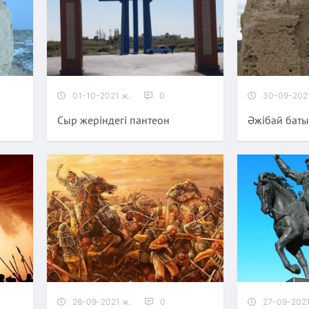
01-10-2021 ж.
0
30-09-202
Сыр жеріндегі пантеон
Әжібай бат
28-09-2021 ж.
0
27-09-2021