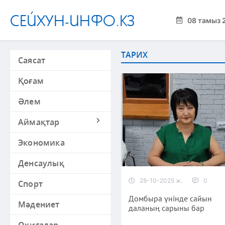
СЕЙХУН-ИНФО.КЗ
08 тамыз 
ТАРИХ
Саясат
Қоғам
Әлем
Аймақтар
Экономика
Денсаулық
28-10-2025 ж.
0
Спорт
Домбыра үнінде сайын
Мәдениет
даланың сарыны бар