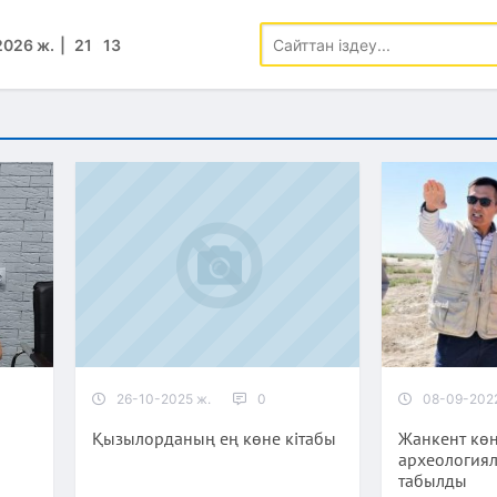
2026 ж.
21
:
13
26-10-2025 ж.
0
08-09-202
Қызылорданың ең көне кітабы
Жанкент кө
археологиял
табылды