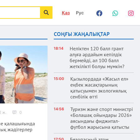
Қаз
Рус
Facebook
WhatsApp
Instag
іздеу
СОҢҒЫ ЖАҢАЛЫҚТАР
Неліктен 120 балл грант
18:14
алуға әрдайым кепілдік
бермейді, ал 100 балл
жеткілікті болуы мүмкін?
Қызылордада «Жасыл ел»
15:00
еңбек жасақтарының
қатысуымен экологиялық
сенбілік өтті
Туризм және спорт министрі
14:56
2 ж.
0
«Болашақ ойындары 2026»
аясындағы фиджитал-
не қалашығында
футбол жарысына қатысты
ық жәдігерлер
Безопасный атом
17:50