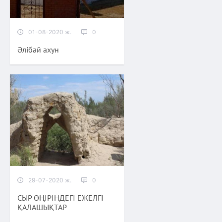
01-08-2020 ж.
0
Әлібай ахун
29-07-2020 ж.
0
СЫР ӨҢІРІНДЕГІ ЕЖЕЛГІ
ҚАЛАШЫҚТАР