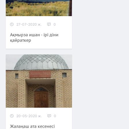
27-07-2020 ж.
0
Ақмырза ишан - ірі діни
қайраткер
20-05-2020 ж.
0
Жалаңаш ата кесенесі