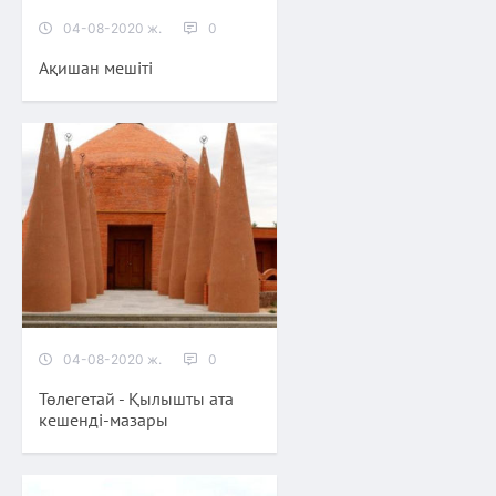
04-08-2020 ж.
0
Ақишан мешіті
04-08-2020 ж.
0
Төлегетай - Қылышты ата
кешенді-мазары