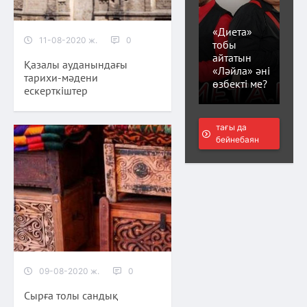
«Диета»
11-08-2020 ж.
0
тобы
айтатын
Қазалы ауданындағы
«Ләйла» әні
тарихи-мәдени
өзбекті ме?
ескерткіштер
тағы да
бейнебаян
09-08-2020 ж.
0
Сырға толы сандық