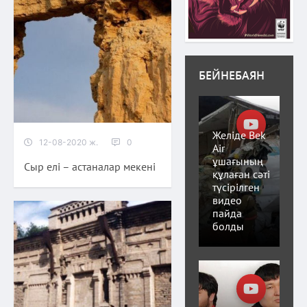
БЕЙНЕБАЯН
Желіде Bek
12-08-2020 ж.
0
Air
ұшағының
Сыр елі – астаналар мекені
құлаған сәті
түсірілген
видео
пайда
болды