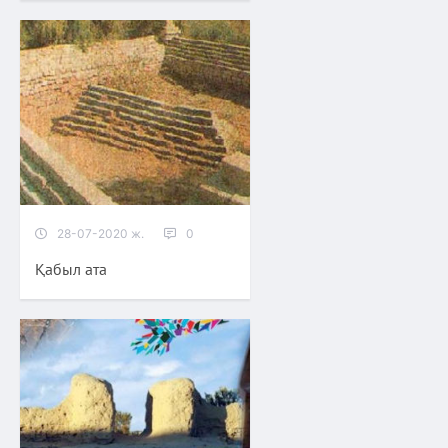
28-07-2020 ж.
0
Қабыл ата