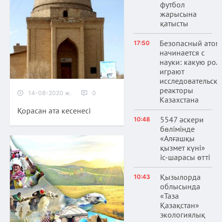
футбол
жарысына
қатысты
Безопасный атом
17:50
начинается с
науки: какую рол
играют
исследовательски
реакторы
14-08-2020 ж.
0
Казахстана
Қорасан ата кесенесі
5547 әскери
10:48
бөлімінде
«Алғашқы
қызмет күні»
іс-шарасы өтті
Қызылорда
10:43
облысында
«Таза
Қазақстан»
экологиялық