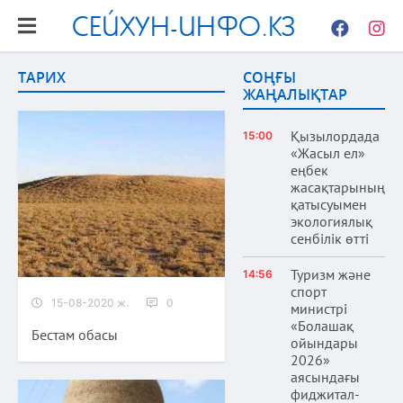
СЕЙХУН-ИНФО.КЗ
Facebook
Instag
ТАРИХ
СОҢҒЫ
ЖАҢАЛЫҚТАР
Қызылордада
15:00
«Жасыл ел»
еңбек
жасақтарының
қатысуымен
экологиялық
сенбілік өтті
Туризм және
14:56
спорт
15-08-2020 ж.
0
министрі
«Болашақ
Бестам обасы
ойындары
2026»
аясындағы
фиджитал-