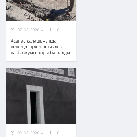
07-08-2020 ж.
0
Асанас қалашығында
кешенді археологиялық
қазба жұмыстары басталды
06-08-2020 ж.
0