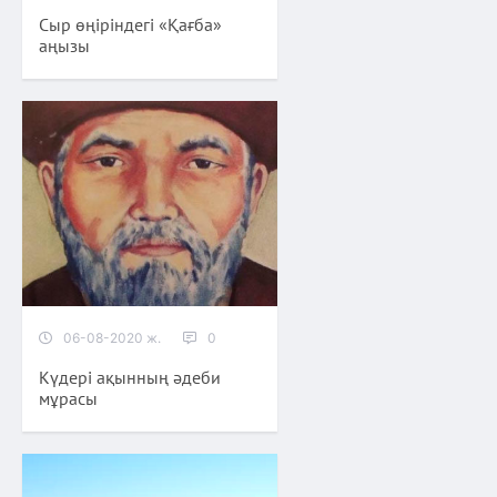
Сыр өңіріндегі «Қағба»
аңызы
06-08-2020 ж.
0
Күдері ақынның әдеби
мұрасы