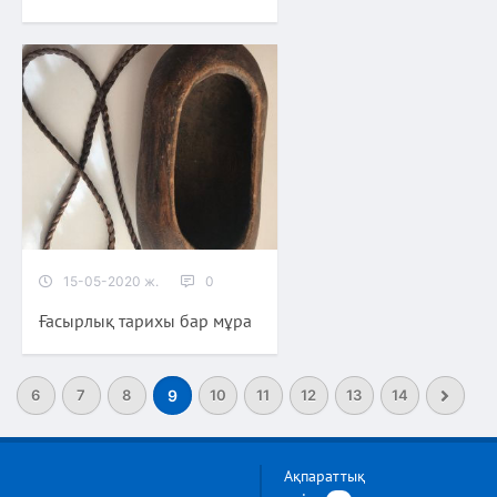
15-05-2020 ж.
0
Ғасырлық тарихы бар мұра
6
7
8
9
10
11
12
13
14
Ақпараттық