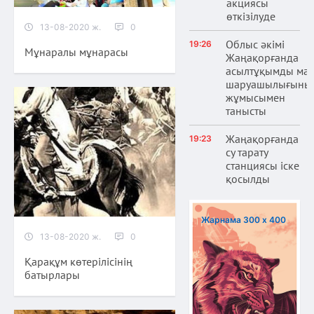
акциясы
өткізілуде
13-08-2020 ж.
0
Облыс әкімі
19:26
Мұнаралы мұнарасы
Жаңақорғанда
асылтұқымды ма
шаруашылығыны
жұмысымен
танысты
Жаңақорғанда
19:23
су тарату
станциясы іске
қосылды
Жарнама 300 х 400
13-08-2020 ж.
0
Қарақұм көтерілісінің
батырлары