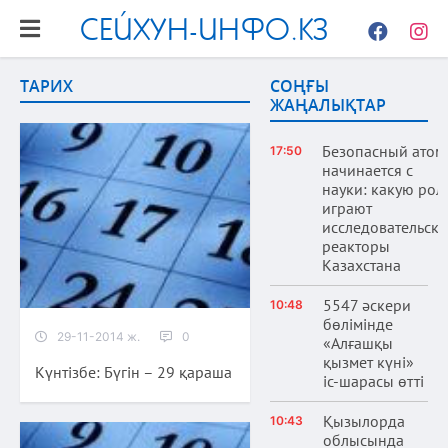
СЕЙХУН-ИНФО.КЗ
Facebook
Instag
ТАРИХ
СОҢҒЫ
ЖАҢАЛЫҚТАР
Безопасный атом
17:50
начинается с
науки: какую рол
играют
исследовательски
реакторы
Казахстана
5547 әскери
10:48
бөлімінде
29-11-2014 ж.
0
«Алғашқы
қызмет күні»
Күнтізбе: Бүгін – 29 қараша
іс-шарасы өтті
Қызылорда
10:43
облысында