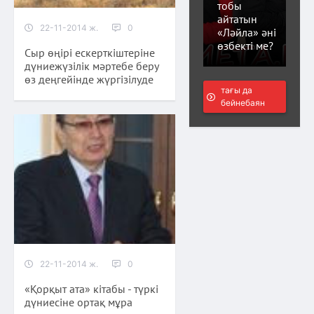
тобы
айтатын
22-11-2014 ж.
0
«Ләйла» әні
өзбекті ме?
Сыр өңірі ескерткіштеріне
дүниежүзілік мәртебе беру
өз деңгейінде жүргізілуде
тағы да
бейнебаян
22-11-2014 ж.
0
«Қорқыт ата» кітабы - түркі
дүниесіне ортақ мұра