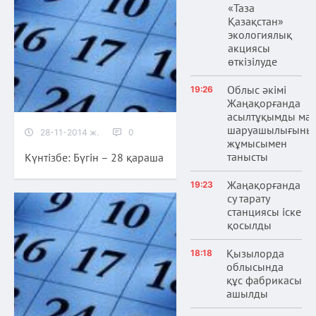
«Таза
Қазақстан»
экологиялық
акциясы
өткізілуде
Облыс әкімі
19:26
Жаңақорғанда
асылтұқымды ма
шаруашылығыны
28-11-2014 ж.
0
жұмысымен
танысты
Күнтізбе: Бүгін – 28 қараша
Жаңақорғанда
19:23
су тарату
станциясы іске
қосылды
Қызылорда
18:18
облысында
құс фабрикасы
ашылды