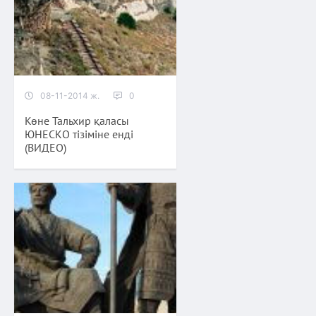
08-11-2014 ж.
0
Көне Тальхир қаласы
ЮНЕСКО тізіміне енді
(ВИДЕО)