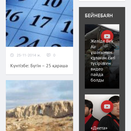
БЕЙНЕБАЯН
Желіде Bek
Air
ұшағының
25-11-2014 ж.
0
құлаған сәті
түсірілген
Күнтізбе: Бүгін – 25 қараша
видео
пайда
болды
«Диета»