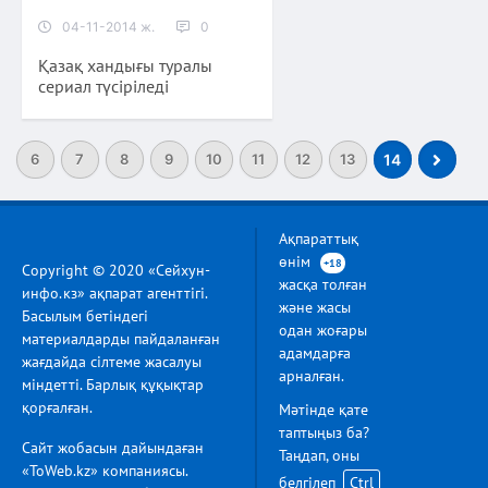
04-11-2014 ж.
0
Қазақ хандығы туралы
сериал түсіріледі
6
7
8
9
10
11
12
13
14
Ақпараттық
өнім
+18
Copyright © 2020 «Сейхун-
жасқа толған
инфо.кз» ақпарат агенттігі.
және жасы
Басылым бетіндегі
одан жоғары
материалдарды пайдаланған
адамдарға
жағдайда сілтеме жасалуы
арналған.
міндетті. Барлық құқықтар
қорғалған.
Мәтінде қате
таптыңыз ба?
Сайт жобасын дайындаған
Таңдап, оны
«ToWeb.kz» компаниясы.
белгілеп
Ctrl