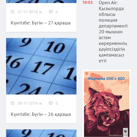
Open Air:
10:03
Қызылорда
27-11-2014 ж.
0
облысы
полиция
Күнтізбе: Бүгін – 27 қараша
департаменті
20 мыңнан
астам
көрерменнің
қауіпсіздігін
қамтамасыз
етті
Жарнама 300 х 400
26-11-2014 ж.
0
Күнтізбе: Бүгін – 26 қараша