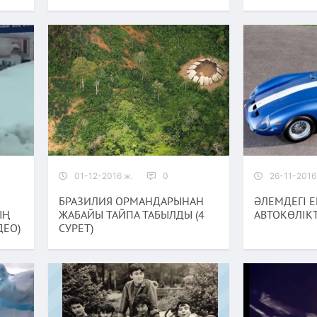
01-12-2016 ж.
0
26-11-2016
БРАЗИЛИЯ ОРМАНДАРЫНАН
ӘЛЕМДЕГІ 
ЫҢ
ЖАБАЙЫ ТАЙПА ТАБЫЛДЫ (4
АВТОКӨЛІКТ
ДЕО)
СУРЕТ)