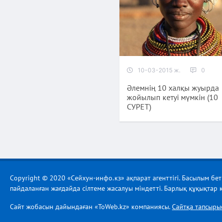
10-03-2015 ж.
0
Әлемнің 10 халқы жуырда
жойылып кетуі мүмкін (10
СУРЕТ)
Copyright © 2020 «Сейхун-инфо.кз» ақпарат агенттігі. Басылым бе
пайдаланған жағдайда сілтеме жасалуы міндетті. Барлық құқықтар қ
Сайт жобасын дайындаған «ToWeb.kz» компаниясы.
Сайтқа тапсыры