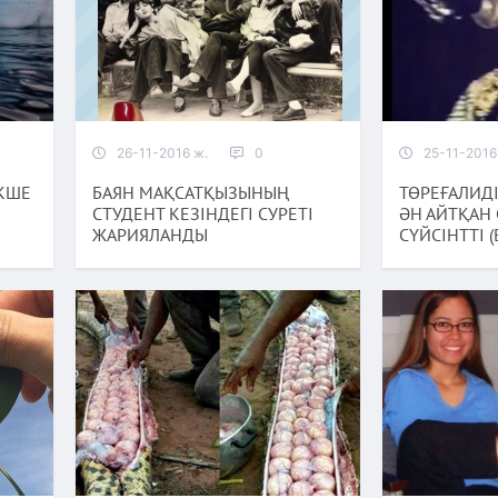
26-11-2016 ж.
0
25-11-2016
ЕКШЕ
БАЯН МАҚСАТҚЫЗЫНЫҢ
ТӨРЕҒАЛИДІ
СТУДЕНТ КЕЗІНДЕГІ СУРЕТІ
ӘН АЙТҚАН 
ЖАРИЯЛАНДЫ
СҮЙСІНТТІ 