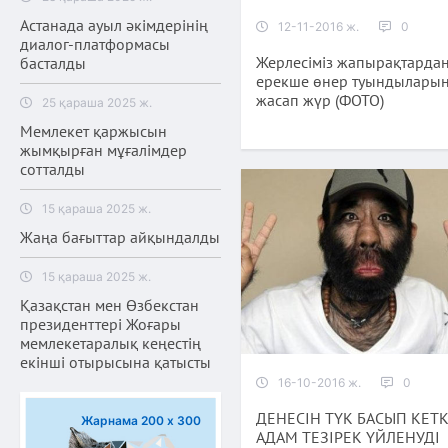
Астанада ауыл әкімдерінің
12-11-2016 ж.
0
диалог-платформасы
Жерлесіміз жапырақтарда
басталды
ерекше өнер туындылары
жасап жүр (ФОТО)
25 қараша 2025 ж.
Мемлекет қаржысын
жымқырған мұғалімдер
сотталды
15 қараша 2025 ж.
Жаңа бағыттар айқындалды
15 қараша 2025 ж.
Қазақстан мен Өзбекстан
президенттері Жоғары
мемлекетаралық кеңестің
екінші отырысына қатысты
16-10-2016 ж.
0
ДЕНЕСІН ТҮК БАСЫП КЕТ
Жарнама 200 х 300
АДАМ ТЕЗІРЕК ҮЙЛЕНУДІ