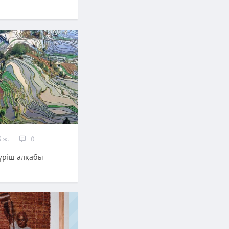
 ж.
0
үріш алқабы