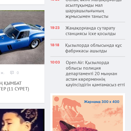
асылтұқымды мал
шаруашылығының
жұмысымен танысты
Жаңақорғанда су тарату
19:23
станциясы іске қосылды
Қызылорда облысында құс
18:18
фабрикасы ашылды
Open Air: Қызылорда
10:03
облысы полиция
 ж.
0
департаменті 20 мыңнан
астам көрерменнің
ЕҢ ҚЫМБАТ
қауіпсіздігін қамтамасыз етті
ЕР (11 СУРЕТ)
Жарнама 300 х 400