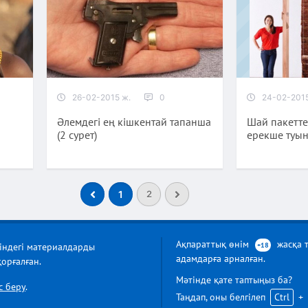
26-02-2015 ж.
0
24-02-2015
Әлемдегі ең кішкентай тапанша
Шай пакетте
(2 сурет)
ерекше туын
1
2
Ақпараттық өнім
жасқа 
тіндегі материалдарды
+18
адамдарға арналған.
орғалған.
Мәтінде қате таптыңыз ба?
с беру
.
Таңдап, оны белгілеп
Ctrl
+