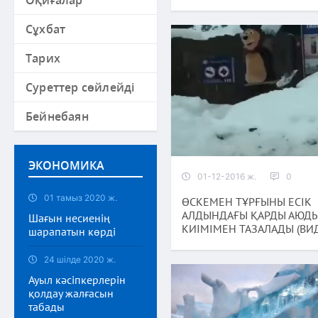
Оқиғалар
Сұхбат
Тарих
Суреттер сөйлейді
Бейнебаян
ЭКОНОМИКА
01-12-2016 ж.
0
01 тамыз 2020 ж.
ӨСКЕМЕН ТҰРҒЫНЫ ЕСІК
АЛДЫНДАҒЫ ҚАРДЫ АЮД
Шағын несиенің
КИІМІМЕН ТАЗАЛАДЫ (ВИ
шарапатын көрді
24 шілде 2020 ж.
Ауыл кәсіпкерлерін
қолдау жалғасын
табады