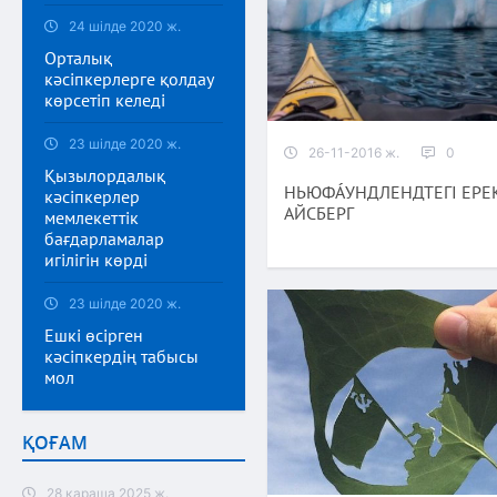
24 шілде 2020 ж.
Орталық
кәсіпкерлерге қолдау
көрсетіп келеді
23 шілде 2020 ж.
26-11-2016 ж.
0
Қызылордалық
НЬЮФА́УНДЛЕНДТЕГІ ЕР
кәсіпкерлер
АЙСБЕРГ
мемлекеттік
бағдарламалар
игілігін көрді
23 шілде 2020 ж.
Ешкі өсірген
кәсіпкердің табысы
мол
ҚОҒАМ
28 қараша 2025 ж.