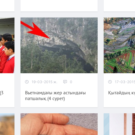
19-03-2015 ж.
0
17-03-2015
(3
Вьетнамдағы жер астындағы
Қытайдың к
патшалық (4 сурет)