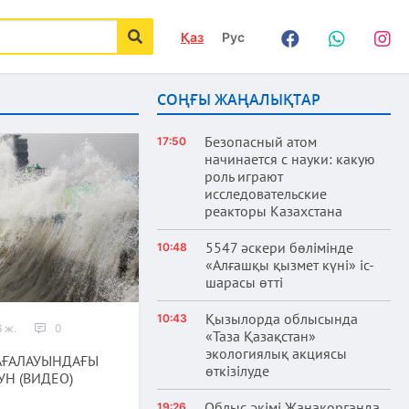
Қаз
Рус
Facebook
WhatsApp
Instag
іздеу
СОҢҒЫ ЖАҢАЛЫҚТАР
Безопасный атом
17:50
начинается с науки: какую
роль играют
исследовательские
реакторы Казахстана
5547 әскери бөлімінде
10:48
«Алғашқы қызмет күні» іс-
шарасы өтті
Қызылорда облысында
10:43
 ж.
0
«Таза Қазақстан»
экологиялық акциясы
АҒАЛАУЫНДАҒЫ
өткізілуде
УН (ВИДЕО)
Облыс әкімі Жаңақорғанда
19:26