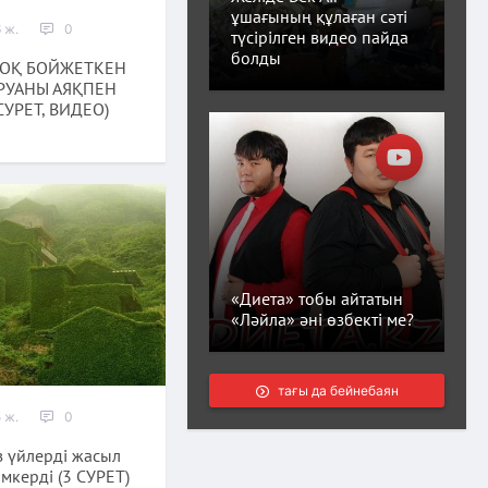
ұшағының құлаған сәті
 ж.
0
түсірілген видео пайда
болды
ЖОҚ БОЙЖЕТКЕН
РУАНЫ АЯҚПЕН
СУРЕТ, ВИДЕО)
«Диета» тобы айтатын
«Ләйла» әні өзбекті ме?
тағы да бейнебаян
 ж.
0
із үйлерді жасыл
мкерді (3 СУРЕТ)