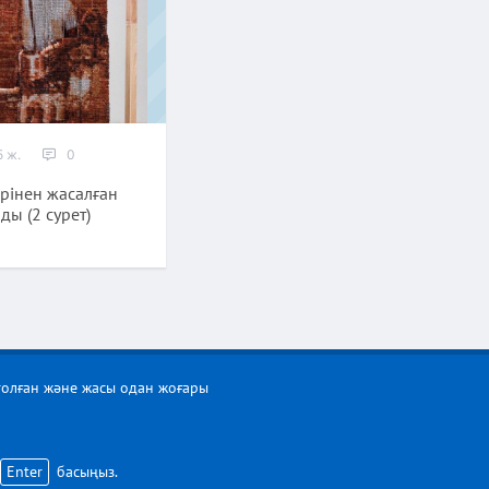
 ж.
0
рінен жасалған
ды (2 сурет)
толған және жасы одан жоғары
Enter
басыңыз.