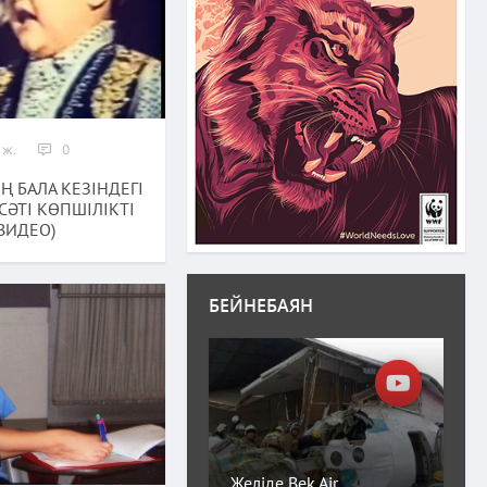
 ж.
0
Ң БАЛА КЕЗІНДЕГІ
СӘТІ КӨПШІЛІКТІ
(ВИДЕО)
БЕЙНЕБАЯН
Желіде Bek Air