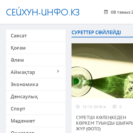
СЕЙХУН-ИНФО.КЗ
08 тамыз 
СУРЕТТЕР СӨЙЛЕЙДІ
Саясат
Қоғам
Әлем
Аймақтар
Экономика
Денсаулық
12-12-2016 ж.
0
Спорт
СУРЕТШІ КӨЛЕҢКЕДЕН
Мәдениет
КӨРКЕМ ТУЫНДЫ ШЫҒАР
ЖҮР (ФОТО)