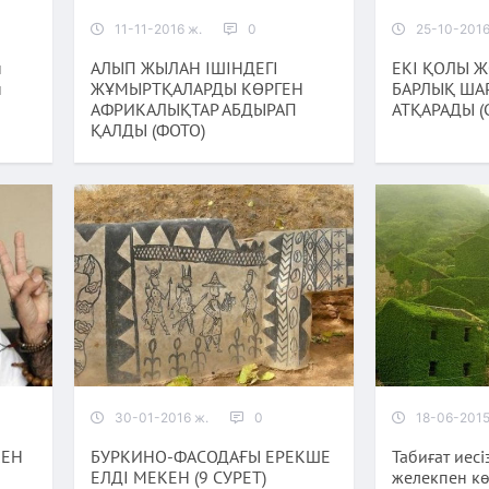
11-11-2016 ж.
0
25-10-2016
н
АЛЫП ЖЫЛАН ІШІНДЕГІ
ЕКІ ҚОЛЫ 
н
ЖҰМЫРТҚАЛАРДЫ КӨРГЕН
БАРЛЫҚ ША
АФРИКАЛЫҚТАР АБДЫРАП
АТҚАРАДЫ (
ҚАЛДЫ (ФОТО)
30-01-2016 ж.
0
18-06-2015
КЕН
БУРКИНО-ФАСОДАҒЫ ЕРЕКШЕ
Табиғат иес
ЕЛДІ МЕКЕН (9 СУРЕТ)
желекпен кө