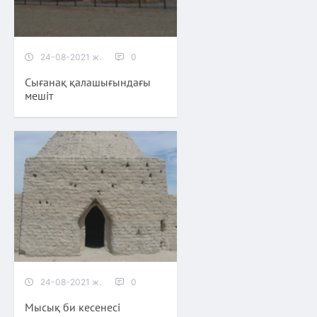
24-08-2021 ж.
0
Сығанақ қалашығындағы
мешіт
24-08-2021 ж.
0
Мысық би кесенесі