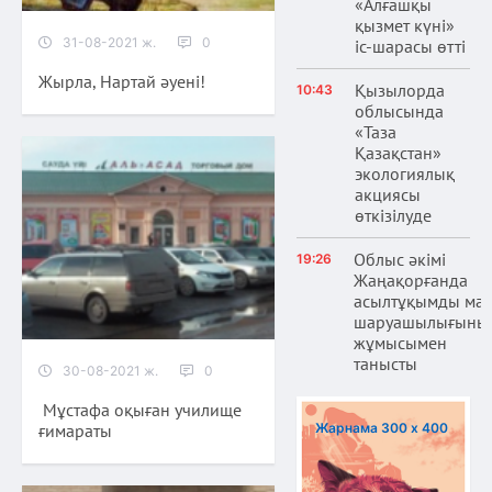
«Алғашқы
қызмет күні»
31-08-2021 ж.
0
іс-шарасы өтті
Жырла, Нартай әуені!
Қызылорда
10:43
облысында
«Таза
Қазақстан»
экологиялық
акциясы
өткізілуде
Облыс әкімі
19:26
Жаңақорғанда
асылтұқымды ма
шаруашылығыны
жұмысымен
танысты
30-08-2021 ж.
0
Мұстафа оқыған училище
ғимараты
Жарнама 300 х 400