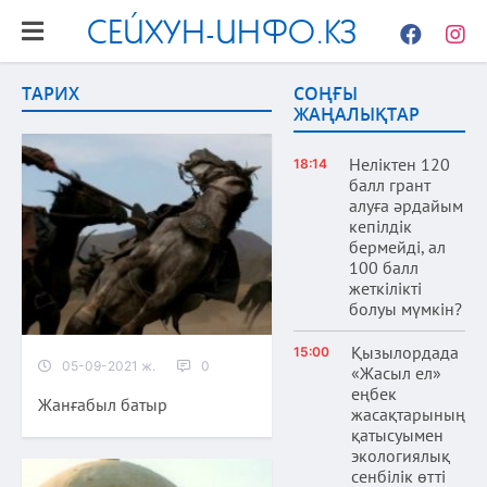
СЕЙХУН-ИНФО.КЗ
Facebook
Instag
ТАРИХ
СОҢҒЫ
ЖАҢАЛЫҚТАР
Неліктен 120
18:14
балл грант
алуға әрдайым
кепілдік
бермейді, ал
100 балл
жеткілікті
болуы мүмкін?
Қызылордада
15:00
05-09-2021 ж.
0
«Жасыл ел»
еңбек
Жанғабыл батыр
жасақтарының
қатысуымен
экологиялық
сенбілік өтті