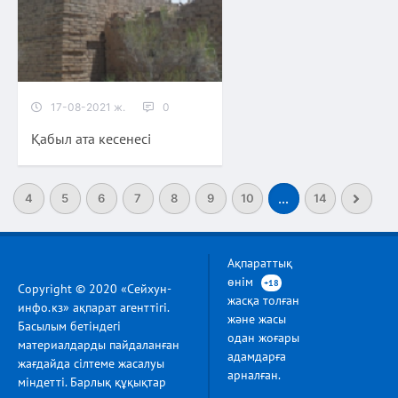
17-08-2021 ж.
0
Қабыл ата кесенесі
4
5
6
7
8
9
10
...
14
Ақпараттық
өнім
+18
Copyright © 2020 «Сейхун-
жасқа толған
инфо.кз» ақпарат агенттігі.
және жасы
Басылым бетіндегі
одан жоғары
материалдарды пайдаланған
адамдарға
жағдайда сілтеме жасалуы
арналған.
міндетті. Барлық құқықтар