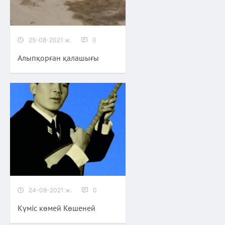
25-08-2021 ж.
0
Алыпқорған қалашығы
24-08-2021 ж.
0
Күміс көмей Көшеней