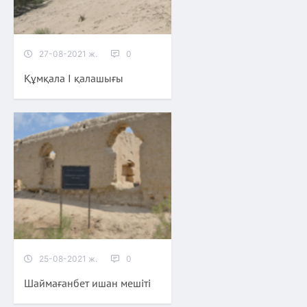
27-08-2021 ж.
0
Құмқала І қалашығы
25-08-2021 ж.
0
Шаймағанбет ишан мешіті