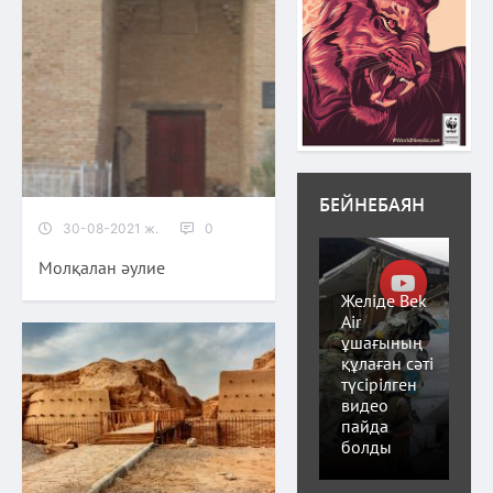
БЕЙНЕБАЯН
30-08-2021 ж.
0
Молқалан әулие
Желіде Bek
Air
ұшағының
құлаған сәті
түсірілген
видео
пайда
болды