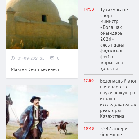
Туризм және
14:56
спорт
министрі
«Болашақ
ойындары
2026»
аясындағы
фиджитал-
футбол
01-09-2021 ж.
0
жарысына
қатысты
Мақтұм Сейіт кесенесі
Безопасный атом
17:50
начинается с
науки: какую рол
играют
исследовательски
реакторы
Казахстана
5547 әскери
10:48
бөлімінде