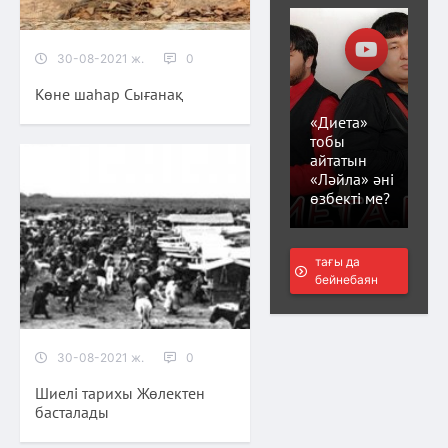
30-08-2021 ж.
0
Көне шаһар Сығанақ
«Диета»
тобы
айтатын
«Ләйла» әні
өзбекті ме?
тағы да
бейнебаян
30-08-2021 ж.
0
Шиелі тарихы Жөлектен
басталады