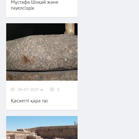
Мұстафа Шоқай және
тәуелсіздік
26-07-2021 ж.
0
Қасиетті қара тас