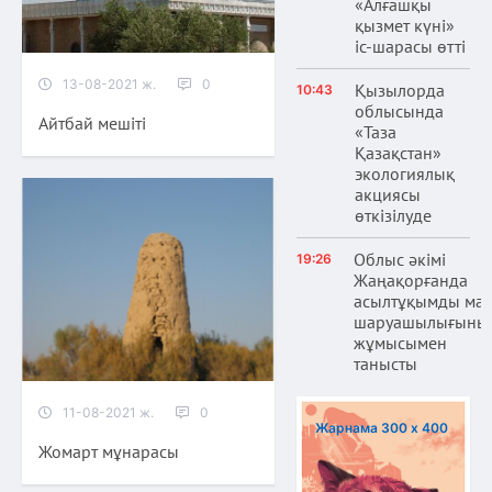
«Алғашқы
қызмет күні»
іс-шарасы өтті
13-08-2021 ж.
0
Қызылорда
10:43
облысында
Айтбай мешіті
«Таза
Қазақстан»
экологиялық
акциясы
өткізілуде
Облыс әкімі
19:26
Жаңақорғанда
асылтұқымды ма
шаруашылығыны
жұмысымен
танысты
11-08-2021 ж.
0
Жарнама 300 х 400
Жомарт мұнарасы