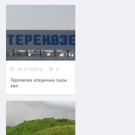
30-07-2021 ж.
0
Тереңөзек атауының сыры
көп