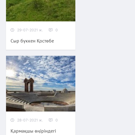
29-07-2021 ж.
0
Сыр бүккен Қостөбе
28-07-2021 ж.
0
Қармақшы өңіріндегі