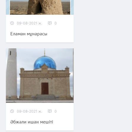
09-08-2021 ж.
0
Еламан мұнарасы
09-08-2021 ж.
0
Әбжәли ишан мешіті