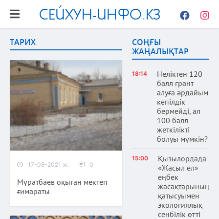
СЕЙХУН-ИНФО.КЗ
Facebook
Instag
ТАРИХ
СОҢҒЫ
ЖАҢАЛЫҚТАР
Неліктен 120
18:14
балл грант
алуға әрдайым
кепілдік
бермейді, ал
100 балл
жеткілікті
болуы мүмкін?
Қызылордада
15:00
17-08-2021 ж.
0
«Жасыл ел»
еңбек
Мұратбаев оқыған мектеп
жасақтарының
ғимараты
қатысуымен
экологиялық
сенбілік өтті