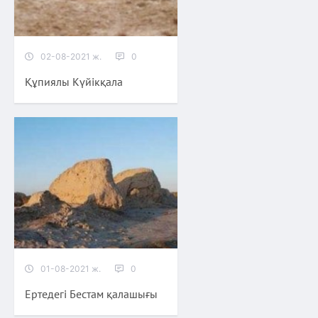
02-08-2021 ж.
0
Құпиялы Күйікқала
01-08-2021 ж.
0
Ертедегі Бестам қалашығы