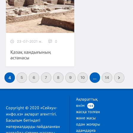
23-07-2021 ж.
0
Қазақ хандығының
астанасы
4
5
6
7
8
9
10
...
14
Ақпараттық
өнім
+18
Copyright © 2020 «Сейхун-
жасқа толған
инфо.кз» ақпарат агенттігі.
және жасы
Басылым бетіндегі
одан жоғары
материалдарды пайдаланған
адамдарға
жағдайда сілтеме жасалуы