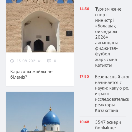
Туризм және
14:56
спорт
министрі
«Болашақ
ойындары
2026»
аясындағы
фиджитал-
футбол
жарысына
15-08-2021 ж.
0
қатысты
Қарасопы жайлы не
Безопасный атом
білеміз?
17:50
начинается с
науки: какую рол
играют
исследовательски
реакторы
Казахстана
5547 әскери
10:48
бөлімінде