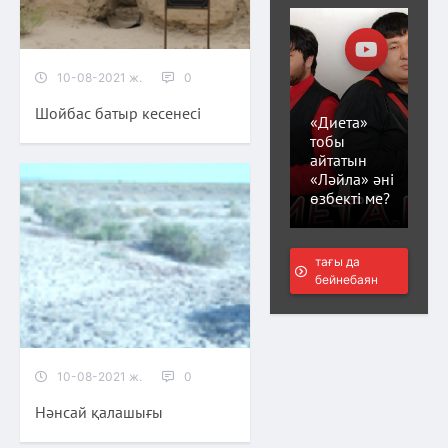
10-08-2021 ж.
0
Шойбас батыр кесенесі
«Диета»
тобы
айтатын
«Ләйла» әні
өзбекті ме?
тағы да
бейнебаян
10-08-2021 ж.
0
Нәнсай қалашығы