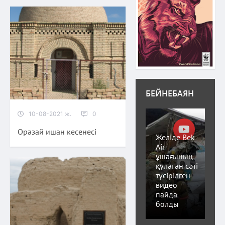
БЕЙНЕБАЯН
10-08-2021 ж.
0
Оразай ишан кесенесі
Желіде Bek
Air
ұшағының
құлаған сәті
түсірілген
видео
пайда
болды