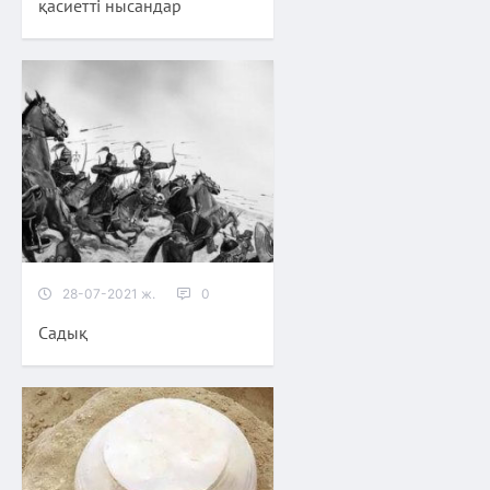
қасиетті нысандар
28-07-2021 ж.
0
Садық