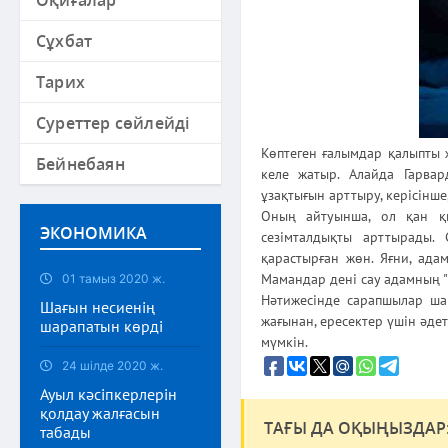
Оқиғалар
Сұхбат
Тарих
Суреттер сөйлейді
Көптеген ғалымдар қалыпты ж
Бейнебаян
келе жатыр. Алайда Гарва
ұзақтығын арттыру, керісінше
Оның айтуынша, ол қан қы
ЭКОНОМИКА
сезімталдықты арттырады.
қарастырған жөн. Яғни, ада
Мамандар дені сау адамның "
01 тамыз 2020 ж.
Нәтижесінде сарапшылар ша
Шағын несиенің
жағынан, ересектер үшін әдетт
шарапатын көрді
мүмкін.
24 шілде 2020 ж.
Ауыл кәсіпкерлерін
қолдау жалғасын
ТАҒЫ ДА ОҚЫҢЫЗДАР
табады