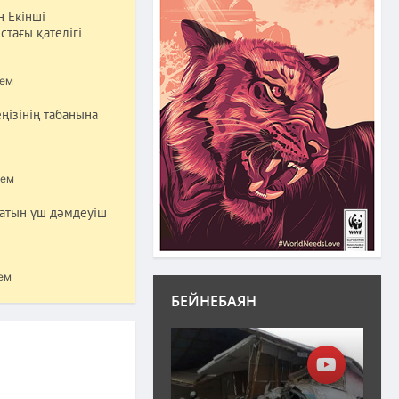
ң Екінші
стағы қателігі
ем
ңізінің табанына
лем
татын үш дәмдеуіш
ем
БЕЙНЕБАЯН