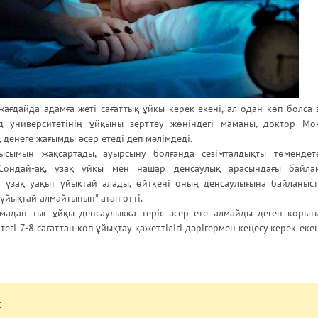
ағдайда адамға жеті сағаттық ұйқы керек екені, ал одан көп болса
рд университетінің ұйқыны зерттеу жөніндегі маманы, доктор М
, денеге жағымды әсер етеді деп мәлімдеді.
сымын жақсартады, ауырсыну болғанда сезімталдықты төмендет
 Сондай-ақ, ұзақ ұйқы мен нашар денсаулық арасындағы байла
м ұзақ уақыт ұйықтай алады, өйткені оның денсаулығына байланыс
ұйықтай алмайтынын" атап өтті.
мадан тыс ұйқы денсаулыққа теріс әсер ете алмайды деген қорыты
егі 7-8 сағаттан көп ұйықтау қажеттілігі дәрігермен кеңесу керек екен
: