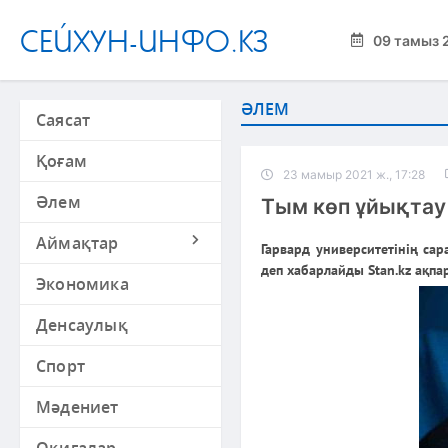
СЕЙХУН-ИНФО.КЗ
09 тамыз 
ӘЛЕМ
Саясат
Қоғам
23 мамыр 2021 ж., 17:28
Әлем
Тым көп ұйықтау 
Аймақтар
Гарвард университетінің с
деп хабарлайды Stan.kz ақпар
Экономика
Денсаулық
Спорт
Мәдениет