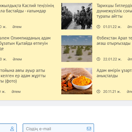
нжылдықта Каспий теңізінің
Тарихшы Гитлерді
ла бастайды - ғалымдар
дүниежүзілік соғы
туралы айтты
0 ж.
Әлем
01.01.22 ж.
Әл
әлем Олимпиаданың адам
Өзбекстан Арал те
бұзатын Қытайда өтпеуін
ағаш отырғызады
де
0 ж.
Әлем
22.01.22 ж.
Ә
тойына аяғы ауыр алты
Адам өмірін ұзар
 келген ер адам жұртты
анықталды
ты (фото)
0 ж.
Әлем
20.11.21 ж.
Әл