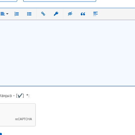
ый
нутый
Выравнивание
Нумерованный список
Маркированный список
Вставить ссылку
Вставить защищенную ссылку
Вставка скрытого текста
Вставка цитаты
Вставка спойлера
таңыз - [
✔
]
*
: