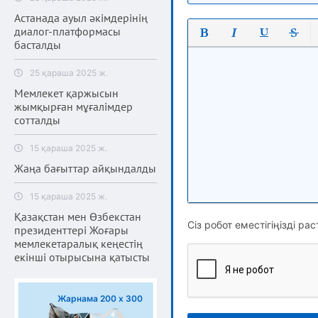
Астанада ауыл әкімдерінің
диалог-платформасы
басталды
Полужирный
Курсив
Подчеркнут
Зачерк
25 қараша 2025 ж.
Мемлекет қаржысын
жымқырған мұғалімдер
сотталды
15 қараша 2025 ж.
Жаңа бағыттар айқындалды
15 қараша 2025 ж.
Қазақстан мен Өзбекстан
Сіз робот еместігіңізді рас
президенттері Жоғары
мемлекетаралық кеңестің
екінші отырысына қатысты
Жарнама 200 х 300