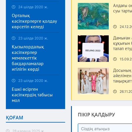
Алдағы о
24 шілде 2020 ж.
суы тарты
Орталық
кәсіпкерлерге қолдау
көрсетіп келеді
24.12.2
Дамыған 
23 шілде 2020 ж.
құқығын 
Қызылордалық
талап ету
кәсіпкерлер
мемлекеттік
15.09.2
бағдарламалар
игілігін көрді
Досының 
әйелімен
таңырқат
23 шілде 2020 ж.
Ешкі өсірген
26.11.2
кәсіпкердің табысы
мол
ПІКІР ҚАЛДЫРУ
ҚОҒАМ
28 қараша 2025 ж.