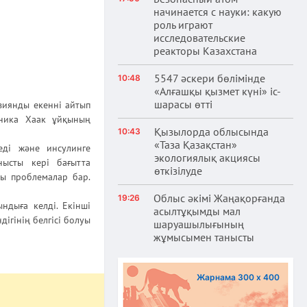
начинается с науки: какую
роль играют
исследовательские
реакторы Казахстана
5547 әскери бөлімінде
10:48
«Алғашқы қызмет күні» іс-
шарасы өтті
 зиянды екенні айтып
оника Хаак ұйқының
Қызылорда облысында
10:43
«Таза Қазақстан»
еді және инсулинге
экологиялық акциясы
нысты кері бағытта
өткізілуде
ты проблемалар бар.
Облыс әкімі Жаңақорғанда
19:26
ндыға келді. Екінші
асылтұқымды мал
дігінің белгісі болуы
шаруашылығының
жұмысымен танысты
Жарнама 300 х 400