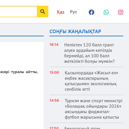
Қаз
Рус
Facebook
WhatsApp
Instag
іздеу
СОҢҒЫ ЖАҢАЛЫҚТАР
Неліктен 120 балл грант
18:14
алуға әрдайым кепілдік
бермейді, ал 100 балл
жеткілікті болуы мүмкін?
әсері туралы айтты,
Қызылордада «Жасыл ел»
15:00
еңбек жасақтарының
қатысуымен экологиялық
сенбілік өтті
Туризм және спорт министрі
14:56
«Болашақ ойындары 2026»
аясындағы фиджитал-
футбол жарысына қатысты
Безопасный атом
17:50