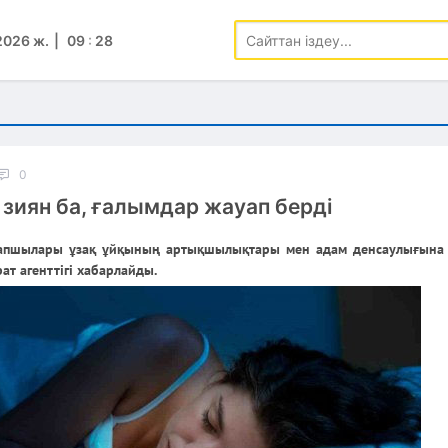
2026 ж.
09
:
28
0
зиян ба, ғалымдар жауап берді
арапшылары ұзақ ұйқының артықшылықтары мен адам денсаулығына 
ат агенттігі хабарлайды.