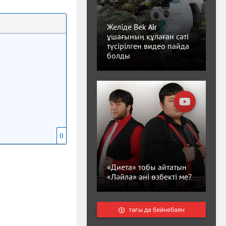
Желіде Bek Air
ұшағының құлаған сәті
түсірілген видео пайда
болды
0
«Диета» тобы айтатын
«Ләйла» әні өзбекті ме?
тағы да бейнебаян