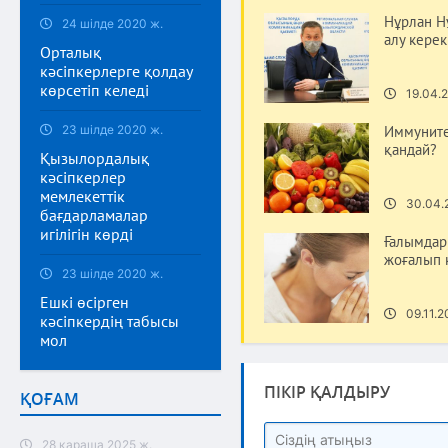
Нұрлан Н
24 шілде 2020 ж.
алу керек
Орталық
кәсіпкерлерге қолдау
көрсетіп келеді
19.04.2
23 шілде 2020 ж.
Иммунитет
қандай?
Қызылордалық
кәсіпкерлер
мемлекеттік
30.04.
бағдарламалар
игілігін көрді
Ғалымдар
жоғалып к
23 шілде 2020 ж.
Ешкі өсірген
09.11.2
кәсіпкердің табысы
мол
ПІКІР ҚАЛДЫРУ
ҚОҒАМ
28 қараша 2025 ж.