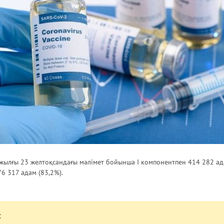
ылғы 23 желтоқсандағы мәлімет бойынша I компонентпен 414 282 ад
76 317 адам (83,2%).
: