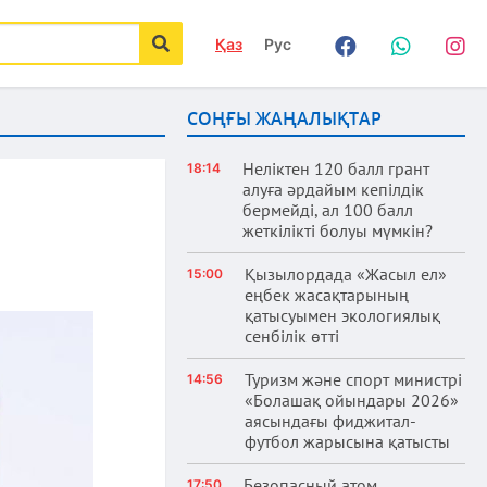
Қаз
Рус
Facebook
WhatsApp
Instag
іздеу
СОҢҒЫ ЖАҢАЛЫҚТАР
Неліктен 120 балл грант
18:14
алуға әрдайым кепілдік
бермейді, ал 100 балл
жеткілікті болуы мүмкін?
Қызылордада «Жасыл ел»
15:00
еңбек жасақтарының
қатысуымен экологиялық
сенбілік өтті
Туризм және спорт министрі
14:56
«Болашақ ойындары 2026»
аясындағы фиджитал-
футбол жарысына қатысты
Безопасный атом
17:50