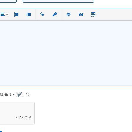
ый
нутый
Выравнивание
Нумерованный список
Маркированный список
Вставить ссылку
Вставить защищенную ссылку
Вставка скрытого текста
Вставка цитаты
Вставка спойлера
таңыз - [
✔
]
*
: