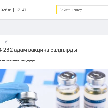
2026 ж.
17
:
47
0
0
 282 адам вакцина салдырды
там вакцина салдырды.