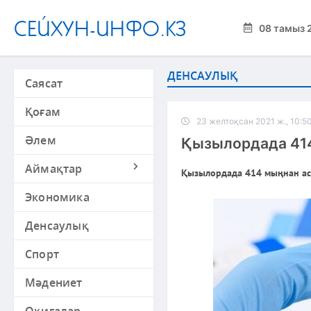
СЕЙХУН-ИНФО.КЗ
08 тамыз 
ДЕНСАУЛЫҚ
Саясат
Қоғам
23 желтоқсан 2021 ж., 10:5
Әлем
Қызылордада 414
Аймақтар
Қызылордада 414 мыңнан ас
Экономика
Денсаулық
Спорт
Мәдениет