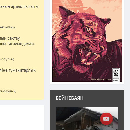
шаның артықшылығы
енсаулық
ық сақтау
сшы тағайындалды
нсаулық
ліне гуманитарлық
енсаулық
БЕЙНЕБАЯН