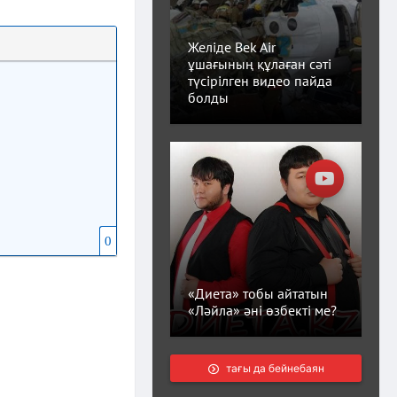
Желіде Bek Air
ұшағының құлаған сәті
түсірілген видео пайда
болды
0
«Диета» тобы айтатын
«Ләйла» әні өзбекті ме?
тағы да бейнебаян