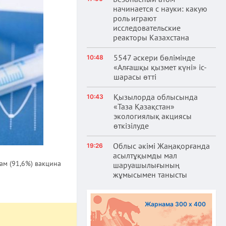
начинается с науки: какую
роль играют
исследовательские
реакторы Казахстана
5547 әскери бөлімінде
10:48
«Алғашқы қызмет күні» іс-
шарасы өтті
Қызылорда облысында
10:43
«Таза Қазақстан»
экологиялық акциясы
өткізілуде
Облыс әкімі Жаңақорғанда
19:26
асылтұқымды мал
ам (91,6%) вакцина
шаруашылығының
жұмысымен танысты
Жарнама 300 х 400