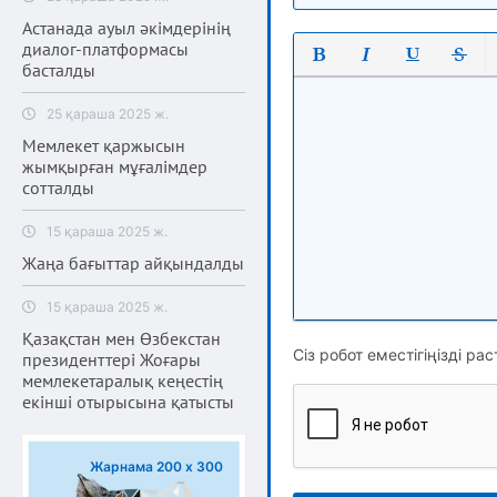
Астанада ауыл әкімдерінің
диалог-платформасы
басталды
Полужирный
Курсив
Подчеркнут
Зачерк
25 қараша 2025 ж.
Мемлекет қаржысын
жымқырған мұғалімдер
сотталды
15 қараша 2025 ж.
Жаңа бағыттар айқындалды
15 қараша 2025 ж.
Қазақстан мен Өзбекстан
Сіз робот еместігіңізді рас
президенттері Жоғары
мемлекетаралық кеңестің
екінші отырысына қатысты
Жарнама 200 х 300