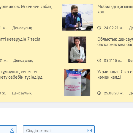
ұрпейісов: Өткеннен сабақ
Мобильді қосым
көп
1 ж.
Денсаулық
24.02.21 ж.
Д
ті көтерудің 7 тәсілі
Облыстық денсаул
басқармасына ба
21 ж.
Денсаулық
03.11.15 ж.
Де
 тұмаудың кенеттен
Украинадан Сыр е
ету себебін түсіндірді
көмек келді
0 ж.
Денсаулық
25.08.20 ж.
Д