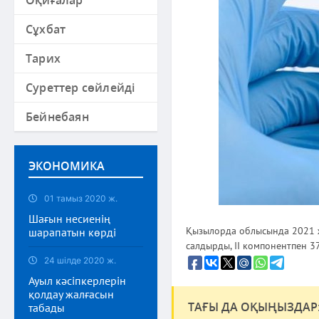
Оқиғалар
Сұхбат
Тарих
Суреттер сөйлейді
Бейнебаян
ЭКОНОМИКА
01 тамыз 2020 ж.
Шағын несиенің
Қызылорда облысында 2021 ж
шарапатын көрді
салдырды, II компонентпен 3
24 шілде 2020 ж.
Ауыл кәсіпкерлерін
қолдау жалғасын
ТАҒЫ ДА ОҚЫҢЫЗДАР
табады