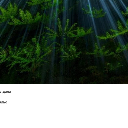
а дала
альо