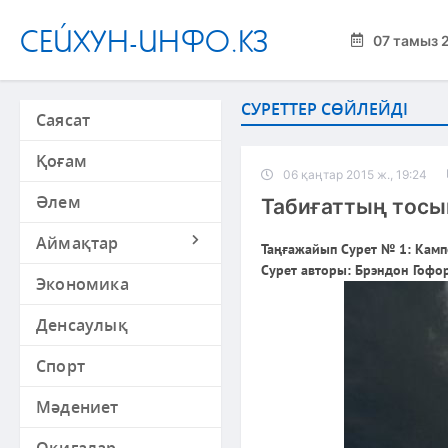
СЕЙХУН-ИНФО.КЗ
07 тамыз 
СУРЕТТЕР СӨЙЛЕЙДІ
Саясат
Қоғам
06 қаңтар 2015 ж., 19:24
Әлем
Табиғаттың тосы
Аймақтар
Таңғажайып Сурет № 1: Камп
Сурет авторы: Брэндон Гофо
Экономика
Денсаулық
Спорт
Мәдениет