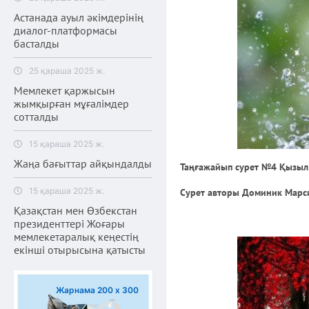
Астанада ауыл әкімдерінің
диалог-платформасы
басталды
25 қараша 2025 ж.
Мемлекет қаржысын
жымқырған мұғалімдер
сотталды
15 қараша 2025 ж.
Жаңа бағыттар айқындалды
Таңғажайып сурет №4 Қызыл 
15 қараша 2025 ж.
Сурет авторы Доминик Марс
Қазақстан мен Өзбекстан
президенттері Жоғары
мемлекетаралық кеңестің
екінші отырысына қатысты
Жарнама 200 х 300