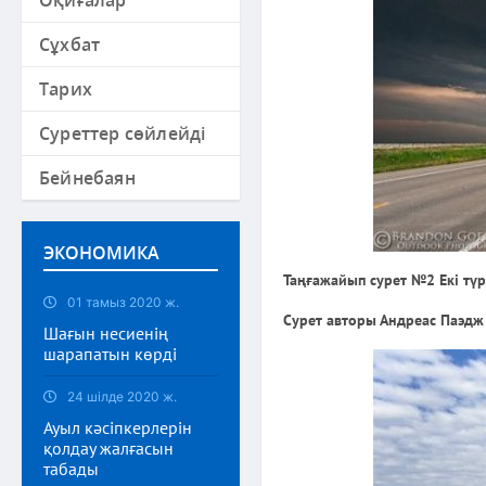
Оқиғалар
Сұхбат
Тарих
Суреттер сөйлейді
Бейнебаян
ЭКОНОМИКА
Таңғажайып сурет №2 Екі түрл
01 тамыз 2020 ж.
Сурет авторы Андреас Паэдж
Шағын несиенің
шарапатын көрді
24 шілде 2020 ж.
Ауыл кәсіпкерлерін
қолдау жалғасын
табады