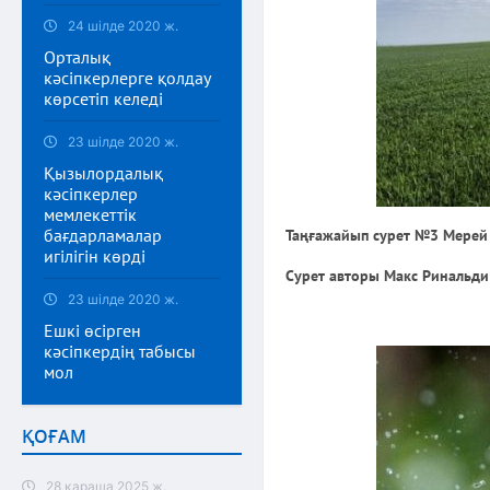
24 шілде 2020 ж.
Орталық
кәсіпкерлерге қолдау
көрсетіп келеді
23 шілде 2020 ж.
Қызылордалық
кәсіпкерлер
мемлекеттік
бағдарламалар
Таңғажайып сурет №3 Мерей
игілігін көрді
Сурет авторы Макс Ринальди
23 шілде 2020 ж.
Ешкі өсірген
кәсіпкердің табысы
мол
ҚОҒАМ
28 қараша 2025 ж.