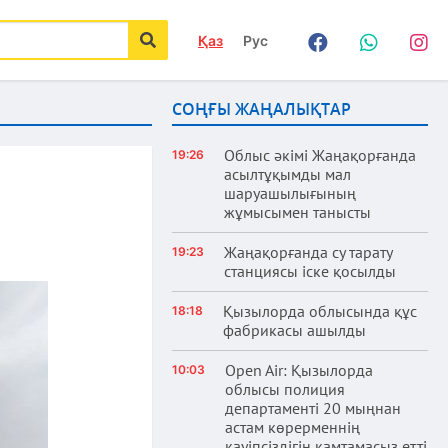
Қаз
Рус
Facebook
WhatsApp
Instag
іздеу
СОҢҒЫ ЖАҢАЛЫҚТАР
Облыс әкімі Жаңақорғанда
19:26
асылтұқымды мал
шаруашылығының
жұмысымен танысты
Жаңақорғанда су тарату
19:23
станциясы іске қосылды
Қызылорда облысында құс
18:18
фабрикасы ашылды
Open Air: Қызылорда
10:03
облысы полиция
департаменті 20 мыңнан
астам көрерменнің
қауіпсіздігін қамтамасыз етті