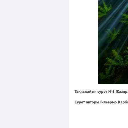
Таңғажайып сурет №6 Жазир
Сурет авторы Гильермо Карб