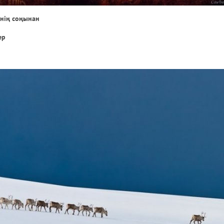
нің соңынан
ер