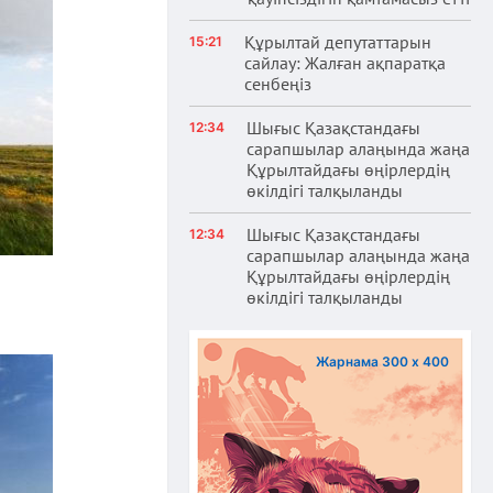
Құрылтай депутаттарын
15:21
сайлау: Жалған ақпаратқа
сенбеңіз
Шығыс Қазақстандағы
12:34
сарапшылар алаңында жаңа
Құрылтайдағы өңірлердің
өкілдігі талқыланды
Шығыс Қазақстандағы
12:34
сарапшылар алаңында жаңа
Құрылтайдағы өңірлердің
өкілдігі талқыланды
Жарнама 300 х 400