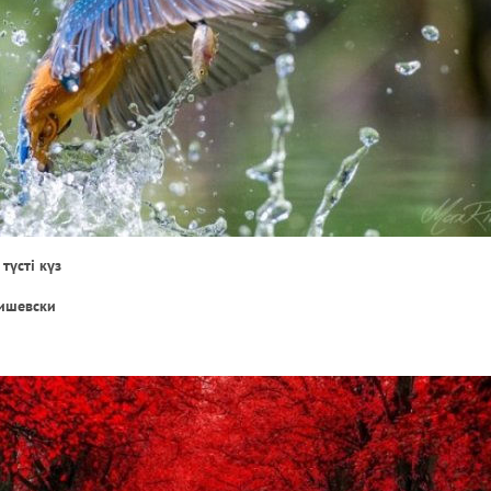
түсті күз
ишевски