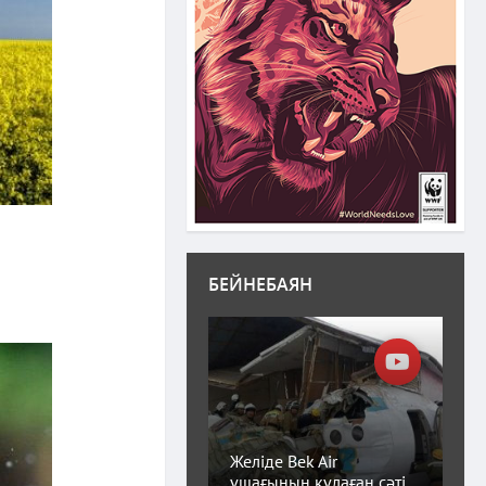
БЕЙНЕБАЯН
Желіде Bek Air
ұшағының құлаған сәті