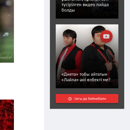
түсірілген видео пайда
болды
«Диета» тобы айтатын
«Ләйла» әні өзбекті ме?
тағы да бейнебаян