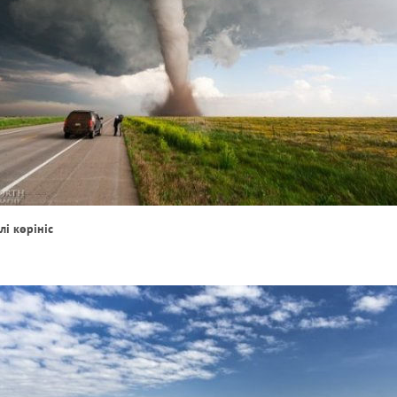
і көрініс