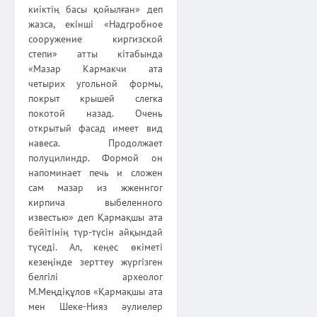
киіктің басы қойылған» деп
жазса, екінші «Надгробное
сооружение киргизской
степи» атты кітабында
«Мазар Кармакчи ата
четырих угольной формы,
покрыт крышей слегка
покотой назад. Очень
открытый фасад имеет вид
навеса. Продолжает
полуцилиндр. Формой он
напоминает печь и сложен
сам мазар из жженнгог
кирпича выбеленного
известью» деп Қармақшы ата
бейітінің түр-түсін айқындай
түседі. Ал, кеңес өкіметі
кезеңінде зерттеу жүргізген
белгілі археолог
М.Меңдіқұлов «Қармақшы ата
мен Шеке-Нияз әулиелер