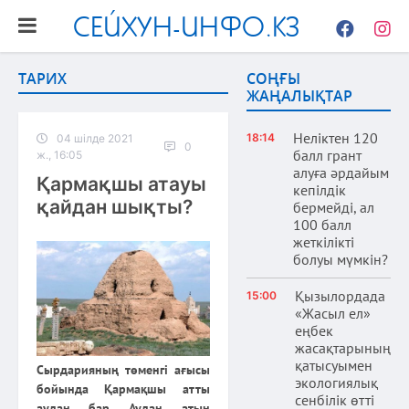
СЕЙХУН-ИНФО.КЗ
Facebook
Instag
ТАРИХ
СОҢҒЫ
ЖАҢАЛЫҚТАР
Неліктен 120
18:14
04 шілде 2021
0
балл грант
ж., 16:05
алуға әрдайым
Қармақшы атауы
кепілдік
қайдан шықты?
бермейді, ал
100 балл
жеткілікті
болуы мүмкін?
Қызылордада
15:00
«Жасыл ел»
еңбек
жасақтарының
қатысуымен
Сырдарияның төменгі ағысы
экологиялық
бойында Қармақшы атты
сенбілік өтті
аудан бар. Аудан атын