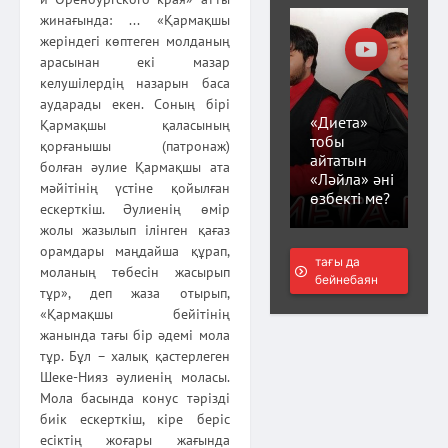
жинағында: ... «Қармақшы
жеріндегі көптеген молданың
арасынан екі мазар
келушілердің назарын баса
аударады екен. Соның бірі
«Диета»
Қармақшы қаласының
тобы
қорғанышы (патронаж)
айтатын
болған әулие Қармақшы ата
«Ләйла» әні
мәйітінің үстіне қойылған
өзбекті ме?
ескерткіш. Әулиенің өмір
жолы жазылып ілінген қағаз
орамдары маңдайша құрап,
тағы да
моланың төбесін жасырып
бейнебаян
тұр», деп жаза отырып,
«Қармақшы бейітінің
жанында тағы бір әдемі мола
тұр. Бұл – халық қастерлеген
Шеке-Нияз әулиенің моласы.
Мола басында конус тәрізді
биік ескерткіш, кіре беріс
есіктің жоғары жағында