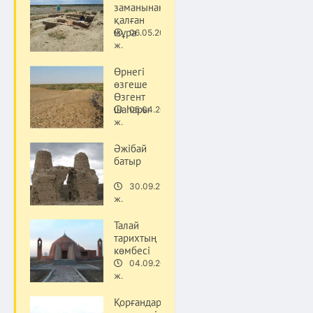
заманынан
қалған
мұра
06.05.20
Тарих
ж.
Өрнегі
өзгеше
Өзгент
шаһары
05.04.20
Тарих
ж.
Әжібай
батыр
30.09.21
Тарих
ж.
Талай
тарихтың
көмбесі
04.09.20
Тарих
ж.
Қорғандар