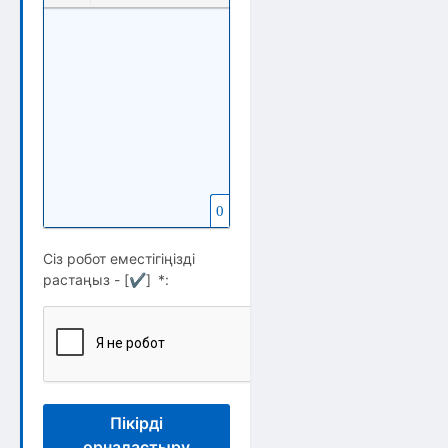
Вставить защищенную ссылку
Вставка скрытого текста
Вставка цитаты
Вставка спойлера
0
Сіз робот еместігіңізді
растаңыз - [
✔
]
*
:
Пікірді
орналастыру