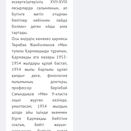
ескерткіштерінің XVII-XVIII
ғасырларда салынғанын, ал
бүгінге жетіп отырған
белгілер кейіннен пайда
болған» деген ойды алға
тартады.
Осы өңірдің көнекөз қариясы
Төребек Жанболғанов «Мен
туғалы Қармақшыда тұрамын,
Қармақшы ата мазары 1953-
1954 жылдары құлай бастап,
1954 жылы барлығы құлап
қалды» десе, филология
ғылымының докторы,
профессор Берікбай
Сағындықов «Мен 9-класта
оқып жүрген кезімде,
ұмытпасам, 1954 жылдың
шілде айы ішінде әкеммен
бірге Қармақшы бейітіне
соқтық. Бейіт жауын-
шашыннан бүлініп құлап