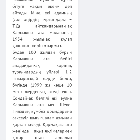
бітуге жақын екен» деп
айтады. Міне, екі адамның
(сол өңірдің тұрғындары –
Т.Д) айтқандарынан-ақ
Қармақшы ата моласының
1954 жылы-ақ құлап
қалғанын көріп отырмыз.
Бұдан 100 жылдай бұрын
Қармақшы ата бейіті
анадайдан-ақ көрініп,
тұрғындардың үйлері 1-2
шақырымдай жерде болса,
бүгінде (1999 ж.) көше 10
метр жерден-ақ өтеді екен.
Сондай-ақ белгілі екі әулие
Қармақшы ата мен Шеке-
Нияздың күмбез орындарына
сексеуіл шығып, адам аяғынан
қорғап келеді. Қармақшы ата
жөнінде аңыз-әңгімелермен
қатар оған арналып