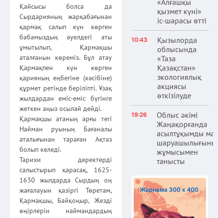
«Алғашқы
Қайсысы болса да
қызмет күні»
Сырдарияның жарқабағынан
іс-шарасы өтті
қармақ салып күн көрген
бабамыздың әуелдегі аты
Қызылорда
10:43
ұмытылып, Қармақшы
облысында
аталғанын көреміз. Бұл атау
«Таза
Қазақстан»
Қармақпен күн көрген
экологиялық
қарияның еңбегіне (кәсібіне)
акциясы
құрмет ретінде беріліпті. Ұзақ
өткізілуде
жылдардан еміс-еміс бүгінге
жеткен аңыз осылай дейді.
Облыс әкімі
19:26
Қармақшы атаның арғы тегі
Жаңақорғанда
Найман руының Бағаналы
асылтұқымды ма
аталығынан тараған Ақтаз
шаруашылығыны
болып келеді.
жұмысымен
Тарихи деректерді
танысты
салыстырып қарасақ, 1625-
1630 жылдарда Сырдың оң
Жарнама 300 х 400
жағалауын қазіргі Төретам,
Қармақшы, Байқоңыр, Жезді
өңірлерін наймандардың