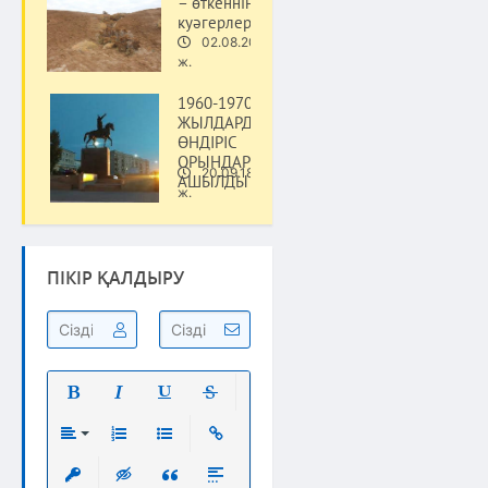
– өткеннің
куәгерлері
02.08.20
Тарих
ж.
1960-1970
ЖЫЛДАРДА
ӨНДІРІС
ОРЫНДАРЫ
20.09.18
АШЫЛДЫ
Тарих
ж.
ПІКІР ҚАЛДЫРУ
Полужирный
Курсив
Подчеркнутый
Зачеркнутый
Выравнивание
Нумерованный список
Маркированный список
Вставить ссылку