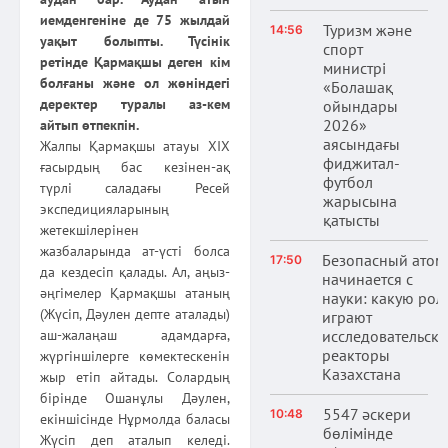
иемденгеніне де 75 жылдай
Туризм және
14:56
уақыт болыпты. Түсінік
спорт
ретінде Қармақшы деген кім
министрі
болғаны және ол жөніндегі
«Болашақ
деректер туралы аз-кем
ойындары
2026»
айтып өтпекпін.
аясындағы
Жалпы Қармақшы атауы ХІХ
фиджитал-
ғасырдың бас кезінен-ақ
футбол
түрлі саладағы Ресей
жарысына
экспедицияларының
қатысты
жетекшілерінен
жазбаларында ат-үсті болса
Безопасный атом
17:50
да кездесіп қалады. Ал, аңыз-
начинается с
әңгімелер Қармақшы атаның
науки: какую рол
(Жүсіп, Дәулен депте аталады)
играют
исследовательски
аш-жалаңаш адамдарға,
реакторы
жүргіншілерге көмектескенін
Казахстана
жыр етіп айтады. Солардың
бірінде Ошанұлы Дәулен,
5547 әскери
10:48
екіншісінде Нұрмолда баласы
бөлімінде
Жүсіп деп аталып келеді.