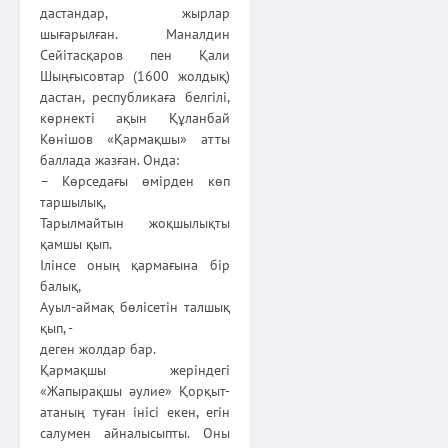
дастандар, жырлар
шығарылған. Маналдин
Сейітасқаров пен Қали
Шыңғысовтар (1600 жолдық)
дастан, республикаға белгілі,
көрнекті ақын Құланбай
Көнішов «Қармақшы» атты
баллада жазған. Онда:
– Көрседағы өмірден көп
таршылық,
Тарылмайтын жоқшылықты
қамшы қып.
Ілінсе оның қармағына бір
балық,
Ауыл-аймақ бөлісетін талшық
қып, -
деген жолдар бар.
Қармақшы жеріндегі
«Жапырақшы әулие» Қорқыт-
атаның туған інісі екен, егін
салумен айналысыпты. Оны