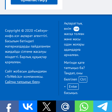
Ақпараттық
өнім
+18
Copyright © 2020 «Сейхун-
жасқа толған
инфо.кз» ақпарат агенттігі.
және жасы
Басылым бетіндегі
одан жоғары
материалдарды пайдаланған
адамдарға
жағдайда сілтеме жасалуы
арналған.
міндетті. Барлық құқықтар
қорғалған.
Мәтінде қате
таптыңыз ба?
Сайт жобасын дайындаған
Таңдап, оны
«ToWeb.kz» компаниясы.
белгілеп
Ctrl
Сайтқа тапсырыс беру
.
+
Enter
басыңыз.