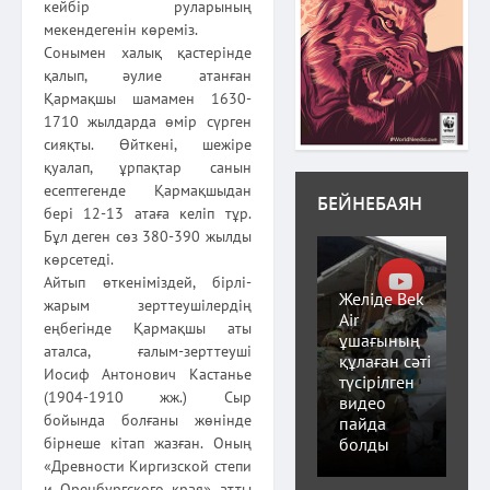
кейбір руларының
мекендегенін көреміз.
Сонымен халық қастерінде
қалып, әулие атанған
Қармақшы шамамен 1630-
1710 жылдарда өмір сүрген
сияқты. Өйткені, шежіре
қуалап, ұрпақтар санын
есептегенде Қармақшыдан
БЕЙНЕБАЯН
бері 12-13 атаға келіп тұр.
Бұл деген сөз 380-390 жылды
көрсетеді.
Айтып өткеніміздей, бірлі-
Желіде Bek
жарым зерттеушілердің
Air
еңбегінде Қармақшы аты
ұшағының
аталса, ғалым-зерттеуші
құлаған сәті
Иосиф Антонович Кастанье
түсірілген
(1904-1910 жж.) Сыр
видео
бойында болғаны жөнінде
пайда
болды
бірнеше кітап жазған. Оның
«Древности Киргизской степи
и Оренбургского края» атты