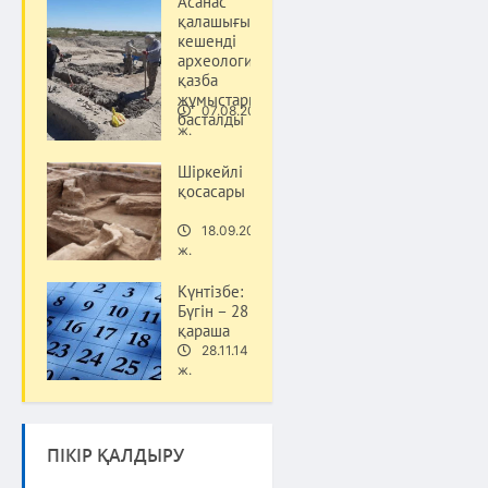
Асанас
қалашығында
кешенді
археологиялық
қазба
жұмыстары
07.08.20
басталды
Тарих
ж.
Шіркейлі
қосасары
18.09.20
Тарих
ж.
Күнтізбе:
Бүгін – 28
қараша
28.11.14
Тарих
ж.
ПІКІР ҚАЛДЫРУ