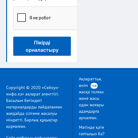
Пікірді
орналастыру
Ақпараттық
өнім
+18
Copyright © 2020 «Сейхун-
жасқа толған
инфо.кз» ақпарат агенттігі.
және жасы
Басылым бетіндегі
одан жоғары
материалдарды пайдаланған
адамдарға
жағдайда сілтеме жасалуы
арналған.
міндетті. Барлық құқықтар
қорғалған.
Мәтінде қате
таптыңыз ба?
Сайт жобасын дайындаған