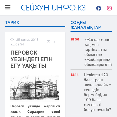
СЕЙХУН-ИНФО.КЗ
Facebook
Instag
ТАРИХ
СОҢҒЫ
ЖАҢАЛЫҚТАР
«Жастар және
18:56
25 тамыз 2018
0
заң мен
ж., 09:54
тәртіп» атты
ПЕРОВСК
облыстық
УЕЗІНДЕГІ ЕГІН
«Жайдарман»
ойындары өтті
ЕГУ УАҚЫТЫ
Неліктен 120
18:14
балл грант
алуға әрдайым
кепілдік
бермейді, ал
100 балл
жеткілікті
Перовск уезінде жергілікті
болуы мүмкін?
халық Сырдария өзені
арнасының таситын уақытын