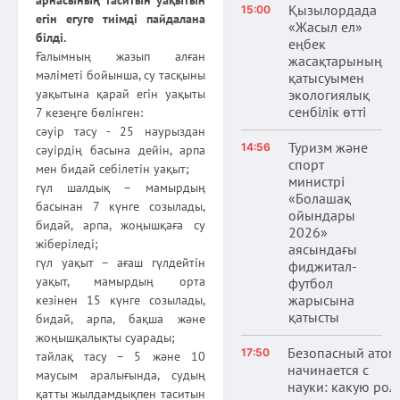
Қызылордада
15:00
егін егуге тиімді пайдалана
«Жасыл ел»
білді.
еңбек
Ғалымның жазып алған
жасақтарының
мәліметі бойынша, су тасқыны
қатысуымен
уақытына қарай егін уақыты
экологиялық
сенбілік өтті
7 кезеңге бөлінген:
сәуір тасу - 25 наурыздан
Туризм және
14:56
сәуірдің басына дейін, арпа
спорт
мен бидай себілетін уақыт;
министрі
гүл шалдық – мамырдың
«Болашақ
басынан 7 күнге созылады,
ойындары
бидай, арпа, жоңышқаға су
2026»
жіберіледі;
аясындағы
гүл уақыт – ағаш гүлдейтін
фиджитал-
уақыт, мамырдың орта
футбол
жарысына
кезінен 15 күнге созылады,
қатысты
бидай, арпа, бақша және
жоңышқалықты суарады;
Безопасный атом
17:50
тайлақ тасу – 5 және 10
начинается с
маусым аралығында, судың
науки: какую рол
қатты жылдамдықпен таситын