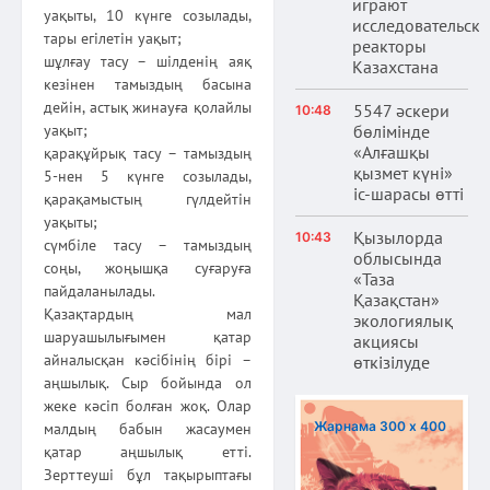
играют
уақыты, 10 күнге созылады,
исследовательски
тары егілетін уақыт;
реакторы
шұлғау тасу – шілденің аяқ
Казахстана
кезінен тамыздың басына
дейін, астық жинауға қолайлы
5547 әскери
10:48
уақыт;
бөлімінде
«Алғашқы
қарақұйрық тасу – тамыздың
қызмет күні»
5-нен 5 күнге созылады,
іс-шарасы өтті
қарақамыстың гүлдейтін
уақыты;
Қызылорда
10:43
сүмбіле тасу – тамыздың
облысында
соңы, жоңышқа суғаруға
«Таза
пайдаланылады.
Қазақстан»
Қазақтардың мал
экологиялық
шаруашылығымен қатар
акциясы
айналысқан кәсібінің бірі –
өткізілуде
аңшылық. Сыр бойында ол
жеке кәсіп болған жоқ. Олар
Жарнама 300 х 400
малдың бабын жасаумен
қатар аңшылық етті.
Зерттеуші бұл тақырыптағы