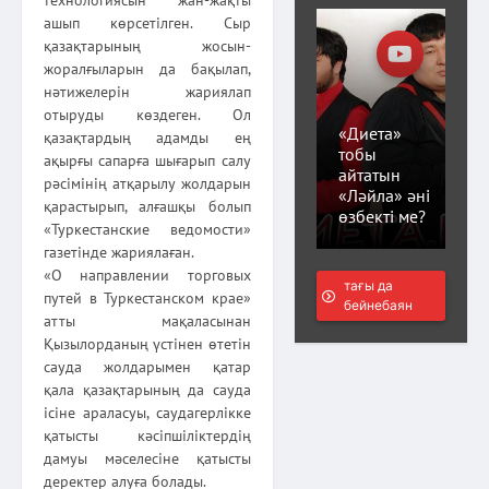
ашып көрсетілген. Сыр
қазақтарының жосын-
жоралғыларын да бақылап,
нәтижелерін жариялап
отыруды көздеген. Ол
«Диета»
қазақтардың адамды ең
тобы
ақырғы сапарға шығарып салу
айтатын
рәсімінің атқарылу жолдарын
«Ләйла» әні
қарастырып, алғашқы болып
өзбекті ме?
«Туркестанские ведомости»
газетінде жариялаған.
«О направлении торговых
тағы да
путей в Туркестанском крае»
бейнебаян
атты мақаласынан
Қызылорданың үстінен өтетін
сауда жолдарымен қатар
қала қазақтарының да сауда
ісіне араласуы, саудагерлікке
қатысты кәсіпшіліктердің
дамуы мәселесіне қатысты
деректер алуға болады.