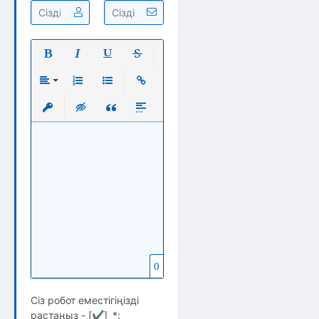
Полужирный
Курсив
Подчеркнутый
Зачеркнутый
Выравнивание
Нумерованный список
Маркированный список
Вставить ссылку
Вставить защищенную ссылку
Вставка скрытого текста
Вставка цитаты
Вставка спойлера
0
Сіз робот еместігіңізді
растаңыз - [
✔
]
*
: