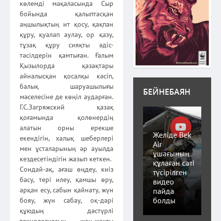
көлемді мақаласында Сыр
бойында қалыптасқан
аңшылықтың ит қосу, қақпан
құру, қуалап аулау, ор қазу,
тұзақ құру сияқты әдіс-
тәсілдерін қамтыған. Ғалым
Қызылорда қазақтары
айналысқан қосалқы кәсіп,
балық шаруашылығы
БЕЙНЕБАЯН
мәселесіне де көңіл аударған.
Г.С.Загряжский қазақ
қоғамында қолөнердің
алатын орны ерекше
Желіде Bek
екендігін, халық шеберлері
Air
мен ұсталарының әр ауылда
ұшағының
кездесетіндігін жазып кеткен.
құлаған сәті
Сондай-ақ, ағаш өңдеу, киіз
түсірілген
басу, тері илеу, қамшы өру,
видео
арқан есу, сабын қайнату, жүн
пайда
болды
бояу, жүн сабау, оқ-дәрі
құюдың дәстүрлі
технологиясын жан-жақты