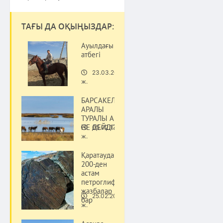
ТАҒЫ ДА ОҚЫҢЫЗДАР:
Ауылдағы
атбегі
23.03.20
Тарих
ж.
БАРСАКЕЛМЕС
АРАЛЫ
ТУРАЛЫ АҢЫЗ
НЕ ДЕЙДІ?
05.02.17
Тарих
ж.
Қаратауда
200-ден
астам
петроглиф
жазбалар
25.02.20
бар
Тарих
ж.