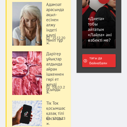
Адамзат
арасында
ақыл-
«Диета»
есінен
тобы
алжу
айтатын
індеті
«Ләйла» әні
қаупі
15.12.20
өзбекті ме?
төніп тұр
Әлем
ж.
Дәрігер
тағы да
ұйықтар
бейнебаян
алдында
айран
ішкеннен
гөрі ет
жеуді
08.03.21
ұсынды
Әлем
ж.
Тік Ток
қосымшасына
қазақ тілі
қосылды
17.01.23
Әлем
ж.