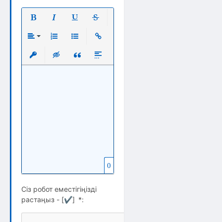
Полужирный
Курсив
Подчеркнутый
Зачеркнутый
Выравнивание
Нумерованный список
Маркированный список
Вставить ссылку
Вставить защищенную ссылку
Вставка скрытого текста
Вставка цитаты
Вставка спойлера
0
Сіз робот еместігіңізді
растаңыз - [
✔
]
*
: