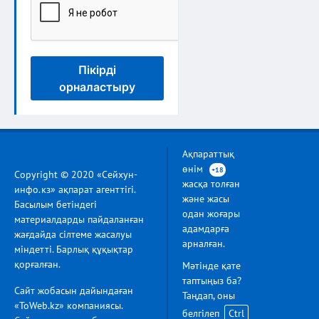
Пікірді
орналастыру
Ақпараттық
өнім
+18
Copyright © 2020 «Сейхун-
жасқа толған
инфо.кз» ақпарат агенттігі.
және жасы
Басылым бетіндегі
одан жоғары
материалдарды пайдаланған
адамдарға
жағдайда сілтеме жасалуы
арналған.
міндетті. Барлық құқықтар
қорғалған.
Мәтінде қате
таптыңыз ба?
Сайт жобасын дайындаған
Таңдап, оны
«ToWeb.kz» компаниясы.
белгілеп
Ctrl