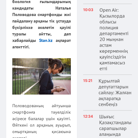
биология ғылымдарының
кандидаты Наталья
Open Air:
10:03
Половодова смартфонды жиі
Қызылорда
пайдалану арқаны тік ұстауда
облысы
полиция
бүкірлікке әкелетін қауіпі
департаменті
туралы айтты, деп
20 мыңнан
хабарлайды
Stan.kz
ақпарат
астам
агенттігі.
көрерменнің
қауіпсіздігін
қамтамасыз
етті
Құрылтай
15:21
депутаттарын
сайлау: Жалған
ақпаратқа
сенбеңіз
Половодованың айтуынша
смартфонға тәуелділік
Шығыс
12:34
әсіресе балалар үшін қауіпті.
Қазақстандағы
Өйткені ол арқаның ауырып,
сарапшылар
омыртқаның қисаюына
алаңында