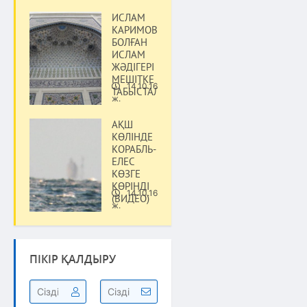
ИСЛАМ
КАРИМОВТЕ
БОЛҒАН
ИСЛАМ
ЖӘДІГЕРІ
МЕШІТКЕ
14.10.16
ТАБЫСТАЛДЫ
Әлем
ж.
АҚШ
КӨЛІНДЕ
КОРАБЛЬ-
ЕЛЕС
КӨЗГЕ
КӨРІНДІ
14.10.16
(ВИДЕО)
Әлем
ж.
ПІКІР ҚАЛДЫРУ