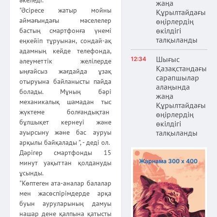
әкеледі.
жаңа
"Әсіресе жатыр мойны
Құрылтайдағы
аймағындағы мәселелер
өңірлердің
өкілдігі
бастың смартфонға үнемі
талқыланды
еңкейіп тұруынан, сондай-ақ
адамның кейде телефонда,
Шығыс
12:34
әлеуметтік желілерде
Қазақстандағы
ыңғайсыз жағдайда ұзақ
сарапшылар
отыруына байланысты пайда
алаңында
болады. Мұның бәрі
жаңа
механикалық шамадан тыс
Құрылтайдағы
жүктеме болғандықтан
өңірлердің
бұлшықет кернеуі және
өкілдігі
ауырсыну және бас ауруы
талқыланды
арқылы байқалады ", - деді ол.
Дәрігер смартфонды 15
Жарнама 300 х 400
минут уақыттан қолдануды
ұсынды.
"Көптеген ата-аналар балалар
мен жасөспірімдерде арқа
буын ауруларының дамуы
нашар дене қалпына қатысты