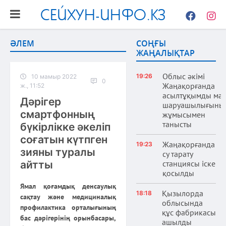
СЕЙХУН-ИНФО.КЗ
Facebook
Instag
ӘЛЕМ
СОҢҒЫ
ЖАҢАЛЫҚТАР
Облыс әкімі
19:26
10 мамыр 2022
0
Жаңақорғанда
ж., 11:52
асылтұқымды ма
Дәрігер
шаруашылығыны
смартфонның
жұмысымен
танысты
бүкірлікке әкеліп
соғатын күтпген
Жаңақорғанда
19:23
зияны туралы
су тарату
айтты
станциясы іске
қосылды
Ямал қоғамдық денсаулық
Қызылорда
18:18
сақтау және медициналық
облысында
профилактика орталығының
құс фабрикасы
бас дәрігерінің орынбасары,
ашылды