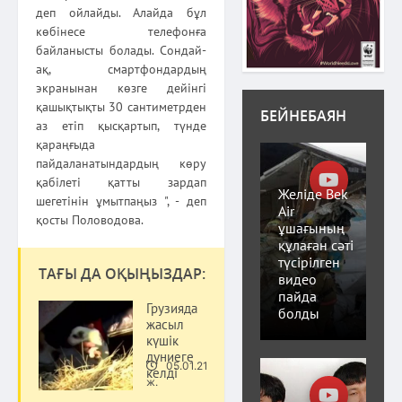
деп ойлайды. Алайда бұл
көбінесе телефонға
байланысты болады. Сондай-
ақ, смартфондардың
экранынан көзге дейінгі
қашықтықты 30 сантиметрден
БЕЙНЕБАЯН
аз етіп қысқартып, түнде
қараңғыда
пайдаланатындардың көру
қабілеті қатты зардап
Желіде Bek
шегетінін ұмытпаңыз ", - деп
Air
қосты Половодова.
ұшағының
құлаған сәті
түсірілген
ТАҒЫ ДА ОҚЫҢЫЗДАР:
видео
пайда
Грузияда
болды
жасыл
күшік
дүниеге
05.01.21
келді
Әлем
ж.