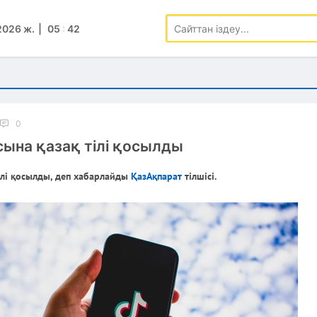
2026 ж.
05
:
42
0
сына қазақ тілі қосылды
ілі қосылды, деп хабарлайды
ҚазАқпарат
тілшісі.