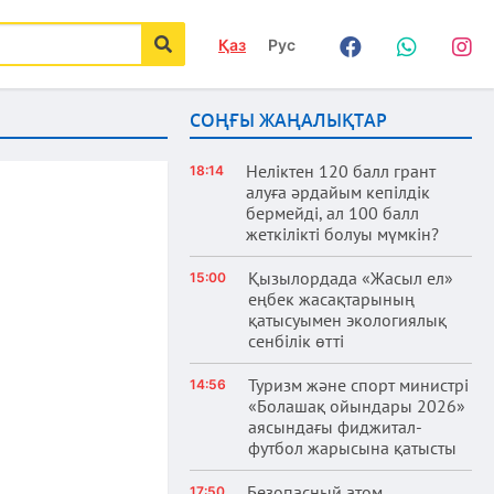
Қаз
Рус
Facebook
WhatsApp
Instag
іздеу
СОҢҒЫ ЖАҢАЛЫҚТАР
Неліктен 120 балл грант
18:14
алуға әрдайым кепілдік
бермейді, ал 100 балл
жеткілікті болуы мүмкін?
Қызылордада «Жасыл ел»
15:00
еңбек жасақтарының
қатысуымен экологиялық
сенбілік өтті
Туризм және спорт министрі
14:56
«Болашақ ойындары 2026»
аясындағы фиджитал-
футбол жарысына қатысты
Безопасный атом
17:50