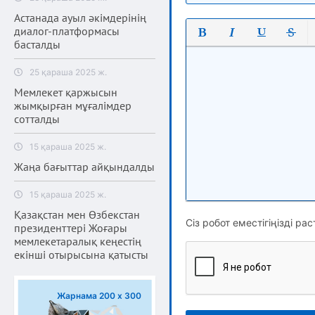
Астанада ауыл әкімдерінің
диалог-платформасы
басталды
Полужирный
Курсив
Подчеркнут
Зачерк
25 қараша 2025 ж.
Мемлекет қаржысын
жымқырған мұғалімдер
сотталды
15 қараша 2025 ж.
Жаңа бағыттар айқындалды
15 қараша 2025 ж.
Қазақстан мен Өзбекстан
Сіз робот еместігіңізді рас
президенттері Жоғары
мемлекетаралық кеңестің
екінші отырысына қатысты
Жарнама 200 х 300