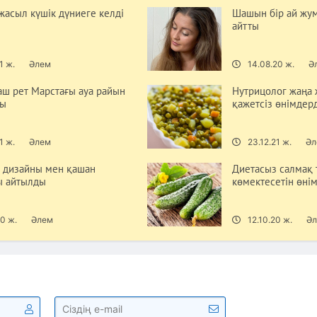
жасыл күшік дүниеге келді
Шашын бір ай жум
айтты
1 ж.
Әлем
14.08.20 ж.
Ә
аш рет Марстағы ауа райын
Нутрицолог жаңа 
ды
қажетсіз өнімдерд
1 ж.
Әлем
23.12.21 ж.
Әл
2 дизайны мен қашан
Диетасыз салмақ 
ы айтылды
көмектесетін өні
0 ж.
Әлем
12.10.20 ж.
Ә