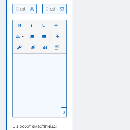
Полужирный
Курсив
Подчеркнутый
Зачеркнутый
Выравнивание
Нумерованный список
Маркированный список
Вставить ссылку
Вставить защищенную ссылку
Вставка скрытого текста
Вставка цитаты
Вставка спойлера
0
Сіз робот еместігіңізді