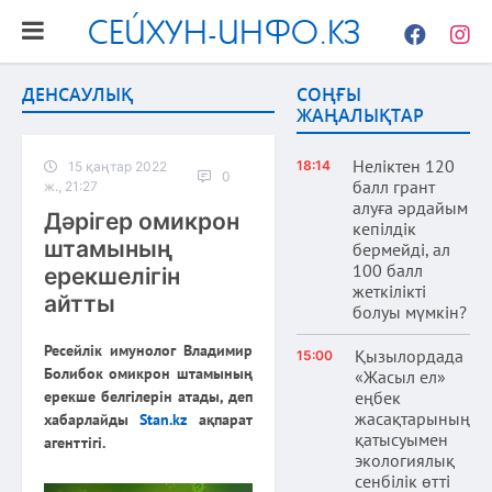
СЕЙХУН-ИНФО.КЗ
Facebook
Instag
ДЕНСАУЛЫҚ
СОҢҒЫ
ЖАҢАЛЫҚТАР
Неліктен 120
18:14
15 қаңтар 2022
0
балл грант
ж., 21:27
алуға әрдайым
Дәрігер омикрон
кепілдік
штамының
бермейді, ал
100 балл
ерекшелігін
жеткілікті
айтты
болуы мүмкін?
Ресейлік имунолог Владимир
Қызылордада
15:00
Болибок омикрон штамының
«Жасыл ел»
ерекше белгілерін атады, деп
еңбек
жасақтарының
хабарлайды
Stan.kz
ақпарат
қатысуымен
агенттігі.
экологиялық
сенбілік өтті