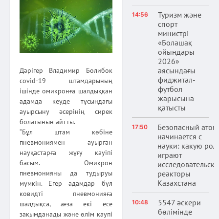
Туризм және
14:56
спорт
министрі
«Болашақ
ойындары
2026»
аясындағы
Дәрігер Владимир Болибок
фиджитал-
covid-19 штамдарының
футбол
ішінде омикронға шалдыққан
жарысына
адамда кеуде тұсындағы
қатысты
ауырсыну әсерінің сирек
болатынын айтты.
Безопасный атом
17:50
“Бұл штам көбіне
начинается с
пневмониямен ауырған
науки: какую рол
науқастарға жұғу қауіпі
играют
басым. Омикрон
исследовательски
реакторы
пневмонияны да тудыруы
Казахстана
мүмкін. Егер адамдар бұл
ковидті пневмонияға
5547 әскери
10:48
шалдықса, ағза екі есе
бөлімінде
зақымданады және өлім қаупі