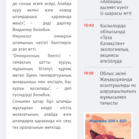
«Алғашқы
де сонша есеге өседі. Алайда
қызмет күні»
ауру екпіні өзге ковид
іс-шарасы өтті
штамдарына қарағанда
жеңіл”, – деді дәрігер
Қызылорда
10:43
Владимир Болибок.
облысында
Имунолог омикрон
«Таза
штамының негізгі белгілерін
Қазақстан»
экологиялық
де атап өтті.
акциясы
“Омикронның белгісі –
өткізілуде
тамақтың қатты ауруы,
мұрынның бітелуі, құрғақ
Облыс әкімі
19:26
жөтел. Бұған температураның
Жаңақорғанда
жоғарылауы мен әлсіздік, бас
асылтұқымды ма
ауруы қосылады”, – деп
шаруашылығыны
түсіндірді Болибок.
жұмысымен
Сонымен қатар бұл штамды
танысты
жұқтырған кезде иістің
жоғалатынын, алайда өзге
штамдарға қарағанда иіс сезу
Жарнама 300 х 400
тез оралатынын жеткізді.