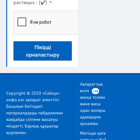
растаңыз - [
✔
]
*
:
Пікірді
орналастыру
Ақпараттық
өнім
+18
Copyright © 2020 «Сейхун-
жасқа толған
инфо.кз» ақпарат агенттігі.
және жасы
Басылым бетіндегі
одан жоғары
материалдарды пайдаланған
адамдарға
жағдайда сілтеме жасалуы
арналған.
міндетті. Барлық құқықтар
қорғалған.
Мәтінде қате
таптыңыз ба?