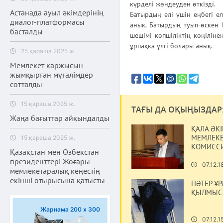
күрделі жөндеуден өткізді.
Астанада ауыл әкімдерінің
Батырдың елі үшін еңбегі ел
диалог-платформасы
анық. Батырдың туып-өскен 
басталды
шешімі көпшіліктің көңіліне
ұрпаққа үлгі болары анық.
25 қараша 2025 ж.
Мемлекет қаржысын
жымқырған мұғалімдер
сотталды
15 қараша 2025 ж.
ТАҒЫ ДА ОҚЫҢЫЗДАР
Жаңа бағыттар айқындалды
ҚАЛА ӘК
МЕМЛЕКЕ
15 қараша 2025 ж.
КОМИССИ
Қазақстан мен Өзбекстан
президенттері Жоғары
07.12.1
мемлекетаралық кеңестің
екінші отырысына қатысты
ПӘТЕР Ұ
ҚЫЛМЫСТ
Жарнама 200 х 300
07.12.1