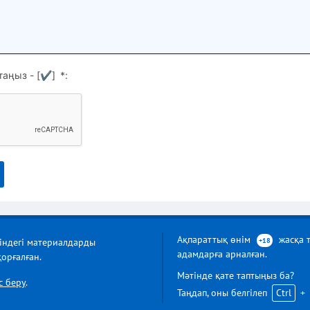
таңыз - [
✔
]
*
:
Ақпараттық өнім
жасқа 
тіндегі материалдарды
+18
адамдарға арналған.
орғалған.
Мәтінде қате таптыңыз ба?
с беру
.
Таңдап, оны белгілеп
Ctrl
+