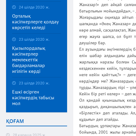
Жаназар!» деп айқай салға
24 шілде 2020 ж.
батырлығын мойындайды», – д
Орталық
Жоғарыдағы оқиғада айтып 
кәсіпкерлерге қолдау
шапқанда «Әкең Жаназар» деп
көрсетіп келеді
көре алмай, сасқалақтап, Жа
егер жауға шапса, ол бұлт 
23 шілде 2020 ж.
деушілер бар.
Қызылордалық
Ел аузындағы әңгімелердің 
кәсіпкерлер
елін шабар алдындағы дайы
мемлекеттік
жарлыққа наразы болған С
бағдарламалар
кездескеннен кейін, тұлпары
игілігін көрді
неге кейін қайттық?» – дег
көрдіңдер ме? Жаназардың е
23 шілде 2020 ж.
тұрды. Жаназардың пірі – үле
Ешкі өсірген
Кейін бір реті келер» – деп ж
кәсіпкердің табысы
Ол қандай қиыншылық кезде
мол
қаздырып, диқаншылықпен а
«Бірлестік» деп аталады. Ал
құдығы» деп атайды.
ҚОҒАМ
Батырдың ұрпақтары Жаназар
бойында, 2001 жылы арнайы ү
28 қараша 2025 ж.