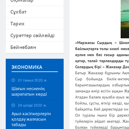
Оқиғалар
Сұхбат
Тарих
Суреттер сөйлейді
«Маржаны Сырдың – Шиелі»
Бейнебаян
байлықтарға толы киелі меке
әулие мен бес ғасыр адамы
қатар, талай тарландарды тү
ЭКОНОМИКА
Солардың бірі – Жаназар До
Батыр Жаназар бұрынғы Ақме
Сыр бойында билік-өктем
01 тамыз 2020 ж.
барымташылардың озбырлық 
Шағын несиенің
заманда өмір есігін ашқан Жа
шарапатын көрді
Атадан балаға ауызба-ауыз жет
бойлы, сұсты, өткір көзді, 
24 шілде 2020 ж.
байқапты. Кей деректерде он 
Ауыл кәсіпкерлерін
Ол туралы мына бір дерект
қолдау жалғасын
түйелерін айдап әкетеді. Жа
табады
болған түйелерді барымташ