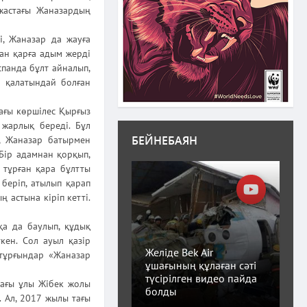
жастағы Жаназардың
і, Жаназар да жауға
нан қарға адым жерді
спанда бұлт айналып,
е қалатындай болған
ағы көршілес Қырғыз
жарлық береді. Бұл
БЕЙНЕБАЯН
, Жаназар батырмен
«Бір адамнан қорқып,
 тұрған қара бұлтты
беріп, атылып қарап
 астына кіріп кетті.
а да баулып, құдық
ен. Сол ауыл қазір
Желіде Bek Air
ы тұрғындар «Жаназар
ұшағының құлаған сәті
түсірілген видео пайда
дағы ұлы Жібек жолы
болды
. Ал, 2017 жылы тағы