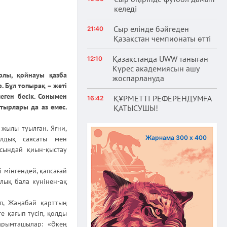
келеді
Сыр елінде бәйгеден
21:40
Қазақстан чемпионаты өтті
Қазақстанда UWW таныған
12:10
Күрес академиясын ашу
рлы, қойнауы қазба
жоспарлануда
. Бұл топырақ – жеті
еген бесік. Сонымен
ҚҰРМЕТТІ РЕФЕРЕНДУМҒА
16:42
атырлары да аз емес.
ҚАТЫСУШЫ!
жылы туылған. Яғни,
Жарнама 300 х 400
ылдық саясаты мен
Осындай қиын-қыстау
і мінгендей, қапсағай
алық бала күнінен-ақ
п, Жаңабай қарттың
е қағып түсіп, қолды
арымташылар: «Әкең