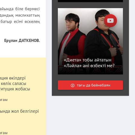
жайында біле бермесі
удандық мәслихаттың
 батыр есімі өскелең
Ерұлан ДАТКЕНОВ.
«Диета» тобы айтатын
«Ләйла» әні өзбекті ме?
ция өкілдері
 көлік саласы
тағы да бейнебаян
титуция жобасы
оғам
ында жол белгілері
оғам