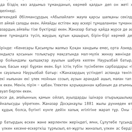
нда біздің көз алдымыз тұманданып, көрмей қалды» деп он жеті 
елінеді.
өткендей Әбілмансұрдың «Абылайлап» жауға қарсы шапқаны секілд
 айғай салады екен. Айғайды естіген жау әскері тұмшаланған тұман
назардың айғайы тізе бүктіреді екен. Жаназар батыр қайда жүрсе де а
төне тұмандата түсіп, жаудың құтын қашырып, бірін-бірі көрмей д
бірінде: «Кенесары Қасымұлы жалғыз Қоқан хандығы емес, орта Азияд
ндықта қосынын толықтыру мақсатында мал-мүлік жинау жөнінде 
ыр бойындағы қыпшақтар ауылын шабуға келген Наурызбай батыр
ның басын кері бұрған екен. Бұл істің түбін түсінбеген сарбаздары: 
ен сауалына Наурызбай батыр: «Жаназардың үстіндегі аспанда төніп
кі иығынан екі үлек мойнын созып, аузын арандай ашып, маған тап 
к екен. Менің пірім – қабан. Үлектен қорыққаннан қабаным да атымның
ауап берген екен.
ссе де, ағайынның қамын ойлап, ауылдарды ішінара отырықшылыққ
йналысуды үйреткен. Жаназар Досқанаұлы 1881 жылы дүниеден өтк
, құдық болса, бүгінгі күнге дейін халық игілігіне жарап тұр. Он
 батырдың өскен және жерленген жеріндегі, яғни, Сұлутөбе тұсын
лкен кесене-ескерткіш тұрғызып, ел-жұрты жиналып, үлкен ас берді