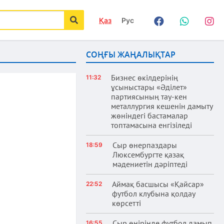
Қаз
Рус
Facebook
WhatsApp
Instag
іздеу
СОҢҒЫ ЖАҢАЛЫҚТАР
Бизнес өкілдерінің
11:32
ұсыныстары «Әділет»
партиясының тау-кен
металлургия кешенін дамыту
жөніндегі бастамалар
топтамасына енгізіледі
Сыр өнерпаздары
18:59
Люксембургте қазақ
мәдениетін дәріптеді
Аймақ басшысы «Қайсар»
22:52
футбол клубына қолдау
көрсетті
Сыр өңірінде футбол дамып
16:55