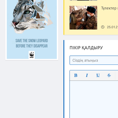
Түлектер
25.01.2
ПІКІР ҚАЛДЫРУ
Полужирный
Курсив
Подчеркнут
Зачерк