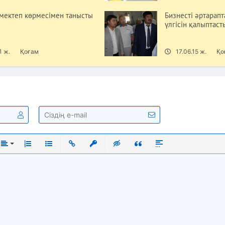
 мектеп көрмесімен танысты
Бизнесті әртарап
үлгісін қалыптаст
1 ж.
Қоғам
17.06.15 ж.
Қо
ый
нутый
Выравнивание
Нумерованный список
Маркированный список
Вставить ссылку
Вставить защищенную ссылку
Вставка скрытого текста
Вставка цитаты
Вставка спойлера