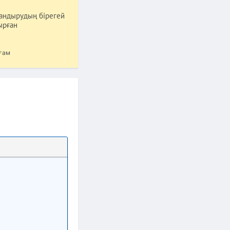
тандырудың бірегей
ырған
ғам