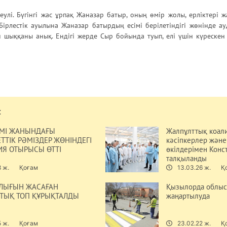
еулі. Бүгінгі жас ұрпақ Жаназар батыр, оның өмір жолы, ерліктері 
Бірлестік ауылына Жаназар батырдың есімі берілетіндігі жөнінде а
н шыққаны анық. Ендігі жерде Сыр бойында туып, елі үшін күрескен
:
ІМІ ЖАНЫНДАҒЫ
Жалпұлттық коали
ТТІК РӘМІЗДЕР ЖӨНІНДЕГІ
кәсіпкерлер және
Я ОТЫРЫСЫ ӨТТІ
өкілдерімен Конс
талқыланды
8 ж.
Қоғам
13.03.26 ж.
Қ
РЛЫҒЫН ЖАСАҒАН
Қызылорда облыс
ЫҚ ТОП ҚҰРЫҚТАЛДЫ
жаңартылуда
5 ж.
Қоғам
23.02.22 ж.
Қ