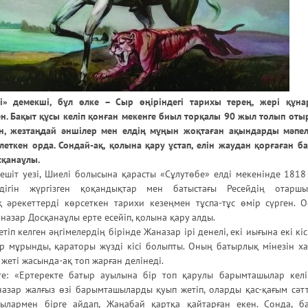
 демекші, бұл өлке – Сыр өңіріндегі тарихы терең, жері құна
н. Бақыт құсы келіп қонған мекенге биыл торқалы 90 жыл толып отыр
н, жезтаңдай әншілер мен елдің мұңын жоқтаған ақындарды мәпел
леткен орда. Сондай-ақ, қолына қару ұстап, елін жаудан қорғаған б
сқанаұлы.
шіт уезі, Шиелі болысына қарасты «Сұлутөбе» елді мекенінде 1818 
дігін жүргізген қоқандықтар мен батыстағы Ресейдің отарш
әрекеттерді көрсеткен тарихи кезеңмен тұспа-тұс өмір сүрген. 
назар Досқанаұлы ерте есейіп, қолына қару алды.
іп келген әңгімелердің бірінде Жаназар ірі денелі, екі иығына екі кіс
қыр мұрынды, қараторы жүзді кісі болыпты. Оның батырлық мінезін х
жеті жасында-ақ топ жарған делінеді.
е: «Ертеректе батыр ауылына бір топ қарулы барымташылар келі
назар жалғыз өзі барымташыларды қуып жетіп, оларды қас-қағым сәтт
ылармен бірге айдап, Жаңабай қартқа қайтарған екен. Сонда, б