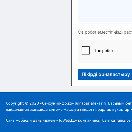
Сіз робот еместігіңізді рас
Пікірді орналастыру
Copyright © 2020 «Сейхун-инфо.кз» ақпарат агенттігі. Басылым бе
пайдаланған жағдайда сілтеме жасалуы міндетті. Барлық құқықтар қ
Сайт жобасын дайындаған «ToWeb.kz» компаниясы.
Сайтқа тапсыры