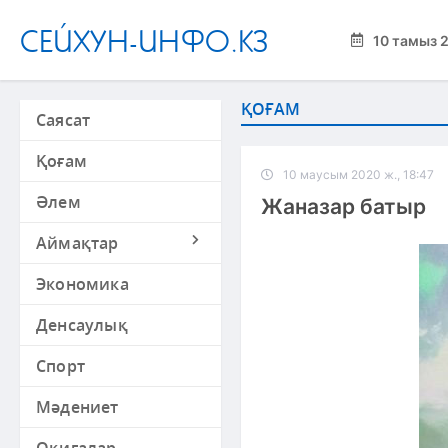
СЕЙХУН-ИНФО.КЗ
10 тамыз 
ҚОҒАМ
Саясат
Қоғам
10 маусым 2020 ж., 18:47
Әлем
Жаназар батыр
Аймақтар
Экономика
Денсаулық
Спорт
Мәдениет