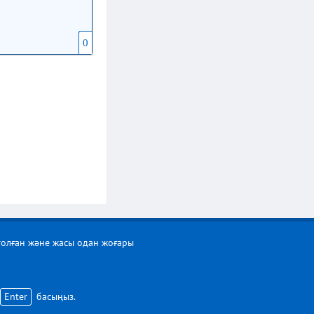
0
толған және жасы одан жоғары
Enter
басыңыз.