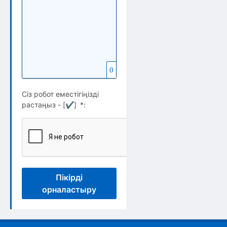
0
Сіз робот еместігіңізді
растаңыз - [
✔
]
*
:
Пікірді
орналастыру