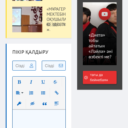
«МҰРАГЕР»
МЕКТЕБІНІҢ
ОҚУШЫЛАРЫМЕН
КЕЗДЕСТІ
16.04.16
Мәдениет
ж.
«Диета»
тобы
айтатын
«Ләйла» әні
ПІКІР ҚАЛДЫРУ
өзбекті ме?
тағы да
бейнебаян
Полужирный
Курсив
Подчеркнутый
Зачеркнутый
Выравнивание
Нумерованный список
Маркированный список
Вставить ссылку
Вставить защищенную ссылку
Вставка скрытого текста
Вставка цитаты
Вставка спойлера