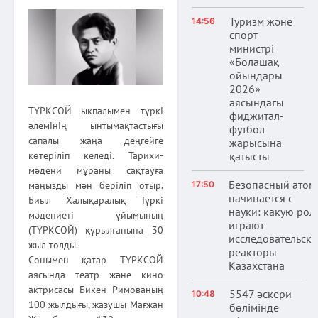
Туризм және
14:56
спорт
министрі
«Болашақ
ойындары
2026»
аясындағы
ТҮРКСОЙ ықпалымен түркі
фиджитал-
әлемінің ынтымақтастығы
футбол
сапалы жаңа деңгейге
жарысына
қатысты
көтеріліп келеді. Тарихи-
мәдени мұраны сақтауға
Безопасный атом
17:50
маңызды мән беріліп отыр.
начинается с
Биыл Халықаралық Түркі
науки: какую рол
мәдениеті ұйымының
играют
(ТҮРКСОЙ) құрылғанына 30
исследовательски
жыл толды.
реакторы
Сонымен қатар ТҮРКСОЙ
Казахстана
аясында театр және кино
актрисасы Бикен Римованың
5547 әскери
10:48
100 жылдығы, жазушы Мағжан
бөлімінде