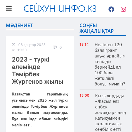
СЕЙХУН-ИНФО.КЗ
Facebook
Instag
МӘДЕНИЕТ
СОҢҒЫ
ЖАҢАЛЫҚТАР
Неліктен 120
18:14
08 қаңтар 2023
0
балл грант
ж., 12:30
алуға әрдайым
2023 - түркі
кепілдік
әлемінде
бермейді, ал
100 балл
Темірбек
жеткілікті
Жүргенов жылы
болуы мүмкін?
Қазақстан тарапының
Қызылордада
15:00
ұсынысымен 2023 жыл түркі
«Жасыл ел»
әлемінде Темірбек Жүргенов
еңбек
жасақтарының
жылы болып жарияланды.
қатысуымен
Бұл жөнінде облыс әкімдігі
экологиялық
мәлім етті.
сенбілік өтті