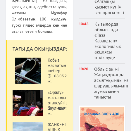
Жұмабаевтың 130 жылдығы,
«Алғашқы
қызмет күні»
қазақ ақыны, әдебиеттанушы,
іс-шарасы өтті
жазушы Мұзафар
Әлімбаевтың 100 жылдығы
Қызылорда
10:43
түркі тілдес елдерде кеңінен
облысында
аталып өтетін болады.
«Таза
Қазақстан»
экологиялық
ТАҒЫ ДА ОҚЫҢЫЗДАР:
акциясы
өткізілуде
Қобыз
жасайтын
Облыс әкімі
19:26
шебер
Жаңақорғанда
08.05.20
Мәдениет
асылтұқымды ма
ж.
шаруашылығыны
жұмысымен
«Оралу»
танысты
жастарды
отансүйгіштікке
баулиды
11.03.15
Мәдениет
ж.
Жарнама 300 х 400
ЖАНКЕНТТЕ
АШЫҚ