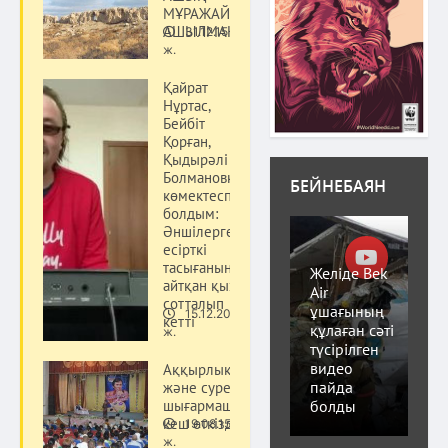
МҰРАЖАЙ
АШЫЛМАҚ
31.12.15
Мәдениет
ж.
Қайрат
Нұртас,
Бейбіт
Қорған,
Қыдырәлі
Болмановқа
БЕЙНЕБАЯН
көмектеспес
болдым:
Әншілерге
есірткі
тасығанын
Желіде Bek
айтқан қыз
Air
сотталып
ұшағының
15.12.20
кетті
Мәдениет
құлаған сәті
ж.
түсірілген
видео
Аққырлық ақын
пайда
және суретші
болды
шығармашылық
кеш өткізді
19.08.15
Мәдениет
ж.