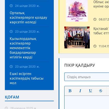
Облыс әк
24 шілде 2020 ж.
күнiне о
Орталық
кәсіпкерлерге қолдау
06.07.2
көрсетіп келеді
Қостанай
23 шілде 2020 ж.
табыс етт
Қызылордалық
кәсіпкерлер
11.04.1
мемлекеттік
бағдарламалар
игілігін көрді
ПІКІР ҚАЛДЫРУ
23 шілде 2020 ж.
Ешкі өсірген
кәсіпкердің табысы
мол
ҚОҒАМ
Полужирный
Курсив
Подчеркнут
Зачерк
28 қараша 2025 ж.