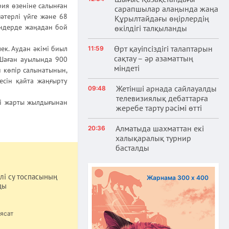
ия өзеніне салынған
сарапшылар алаңында жаңа
әтерлі үйге және 68
Құрылтайдағы өңірлердің
ендерде жаңадан бой
өкілдігі талқыланды
Өрт қауіпсіздігі талаптарын
ек. Аудан әкімі биыл
11:59
сақтау – әр азаматтың
Шаған ауылында 900
міндеті
н көпір салынатынын,
есін қайта жаңғырту
Жетінші арнада сайлауалды
09:48
телевизиялық дебаттарға
ші жарты жылдығынан
жеребе тарту рәсімі өтті
Алматыда шахматтан екі
20:36
халықаралық турнир
басталды
лі су тоспасының
Жарнама 300 х 400
ды
ясат