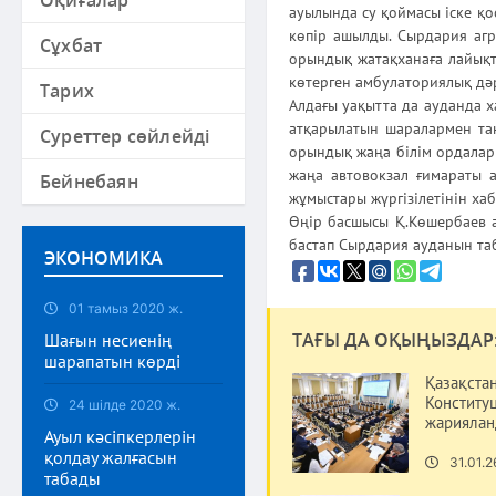
Оқиғалар
ауылында су қоймасы іске қ
көпір ашылды. Сырдария агр
Сұхбат
орындық жатақханаға лайық
көтерген амбулаториялық дәр
Тарих
Алдағы уақытта да ауданда х
атқарылатын шаралармен та
Суреттер сөйлейді
орындық жаңа білім ордалары
жаңа автовокзал ғимараты 
Бейнебаян
жұмыстары жүргізілетінін ха
Өңір басшысы Қ.Көшербаев 
бастап Сырдария ауданын таб
ЭКОНОМИКА
01 тамыз 2020 ж.
ТАҒЫ ДА ОҚЫҢЫЗДАР
Шағын несиенің
шарапатын көрді
Қазақста
Конститу
24 шілде 2020 ж.
жарияла
Ауыл кәсіпкерлерін
қолдау жалғасын
31.01.2
табады