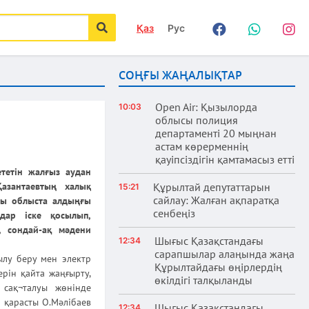
Қаз
Рус
Facebook
WhatsApp
Instag
іздеу
СОҢҒЫ ЖАҢАЛЫҚТАР
Open Air: Қызылорда
10:03
облысы полиция
департаменті 20 мыңнан
астам көрерменнің
қауіпсіздігін қамтамасыз етті
тетін жалғыз аудан
азантаевтың халық
Құрылтай депутаттарын
15:21
сайлау: Жалған ақпаратқа
аны облыста алдыңғы
сенбеңіз
дар іске қосылып,
, сондай-ақ мәдени
Шығыс Қазақстандағы
12:34
сарапшылар алаңында жаңа
ылу беру мен электр
Құрылтайдағы өңірлердің
ерін қайта жаңғырту,
өкілдігі талқыланды
 сақ¬талуы жөнінде
 қарасты О.Мәлібаев
Шығыс Қазақстандағы
12:34