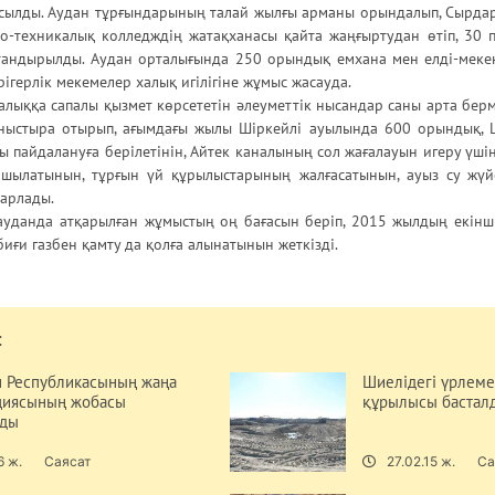
осылды. Аудан тұрғындарының талай жылғы арманы орындалып, Сырдар
о-техникалық колледждің жатақханасы қайта жаңғыртудан өтіп, 30 п
тандырылды. Аудан орталығында 250 орындық емхана мен елді-мек
ігерлік мекемелер халық игілігіне жұмыс жасауда.
алыққа сапалы қызмет көрсететін әлеуметтік нысандар саны арта берм
ныстыра отырып, ағымдағы жылы Шіркейлі ауылында 600 орындық, 
 пайдалануға берілетінін, Айтек каналының сол жағалауын игеру үші
ашылатынын, тұрғын үй құрылыстарының жалғасатынын, ауыз су жүй
барлады.
ауданда атқарылған жұмыстың оң бағасын беріп, 2015 жылдың екін
иғи газбен қамту да қолға алынатынын жеткізді.
:
н Республикасының жаңа
Шиелідегі үрлеме
циясының жобасы
құрылысы бастал
нды
6 ж.
Саясат
27.02.15 ж.
Са