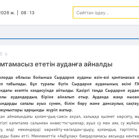
2026 ж.
08
:
13
0
мтамасыз ететін ауданға айналды
лорда облысы бойынша Сырдария ауданы өзін-өзі қамтамасыз е
ып табылады. Бұл туралы бүгін Сырдария ауданының әкімі Ғ.Қ
ндағы есептік кездесуінде айтылды. Қазіргі таңда Сырдария ауд
арлы аудандардың біріне айналып отыр. Ауданда жаңа нысан
ындарды сапалы ауыз сумен, білім беру және денсаулық сақтау
 жұмыстары қарқынды жүріп жатыр.
ан аймағындағы қоғам¬дық-саяси ахуал, халыққа қызмет көрсету, ж
гізгі капиталға салынған инвес¬ти¬циялар, ауыз су мен аяқ су жүйел
, елді мекендерді көркейту-көгалдан¬дыру, қоғамдық тәртіптің
рды баян етті. Мемлекеттік «Ақбұлақ» бағдарламасы аясында кентке