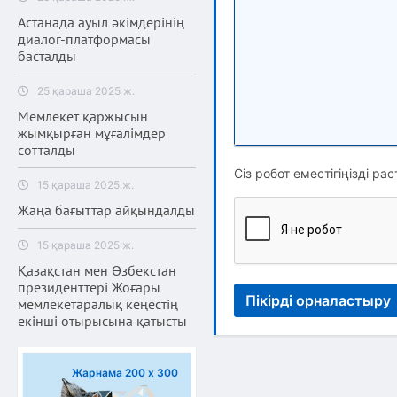
Астанада ауыл әкімдерінің
диалог-платформасы
басталды
25 қараша 2025 ж.
Мемлекет қаржысын
жымқырған мұғалімдер
сотталды
Сіз робот еместігіңізді рас
15 қараша 2025 ж.
Жаңа бағыттар айқындалды
15 қараша 2025 ж.
Қазақстан мен Өзбекстан
президенттері Жоғары
Пікірді орналастыру
мемлекетаралық кеңестің
екінші отырысына қатысты
Жарнама 200 х 300