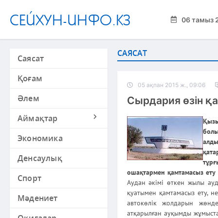
СЕЙХУН-ИНФО.КЗ
06 тамыз 
САЯСАТ
Саясат
Қоғам
05 ақпан 2015 ж., 09:06
Әлем
Сырдария өзін қа
Аймақтар
Қызы
бол
Экономика
алды
қат
Денсаулық
тұрғ
ошақтармен қамтамасыз ету
Спорт
Аудан әкімі өткен жылы ауд
қуатымен қамтамасыз ету, не
Мәдениет
автокөлік жолдарын жөндеу
атқарылған ауқымды жұмыста