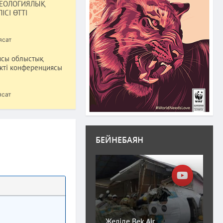
ДЕОЛОГИЯЛЫҚ
ІСІ ӨТТІ
ясат
ясы облыстық
кті конференциясы
ясат
БЕЙНЕБАЯН
Желіде Bek Air