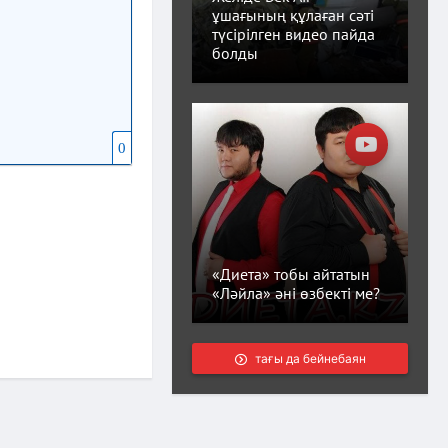
ұшағының құлаған сәті
түсірілген видео пайда
болды
0
«Диета» тобы айтатын
«Ләйла» әні өзбекті ме?
тағы да бейнебаян