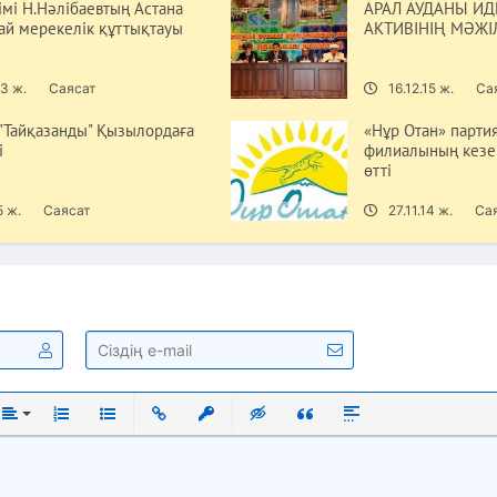
імі Н.Нәлібаевтың Астана
АРАЛ АУДАНЫ И
рай мерекелік құттықтауы
АКТИВІНІҢ МӘЖІЛ
3 ж.
Саясат
16.12.15 ж.
Са
 "Тайқазанды" Қызылордаға
«Нұр Отан» парти
і
филиалының кезе
өтті
5 ж.
Саясат
27.11.14 ж.
Са
ый
нутый
Выравнивание
Нумерованный список
Маркированный список
Вставить ссылку
Вставить защищенную ссылку
Вставка скрытого текста
Вставка цитаты
Вставка спойлера