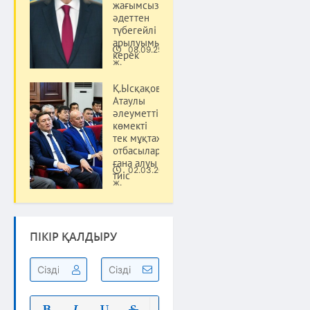
жағымсыз
әдеттен
түбегейлі
арылуымыз
08.09.25
керек
Саясат
ж.
Қ.Ысқақов:
Атаулы
әлеуметтік
көмекті
тек мұқтаж
отбасылар
ғана алуы
02.03.20
тиіс
Саясат
ж.
ПІКІР ҚАЛДЫРУ