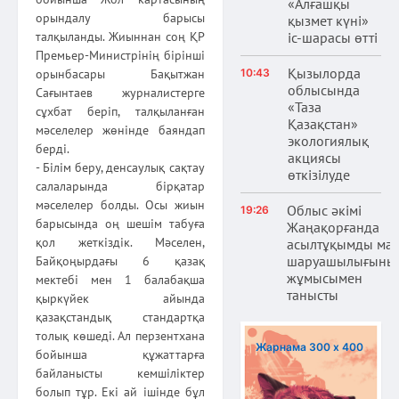
«Алғашқы
орындалу барысы
қызмет күні»
іс-шарасы өтті
талқыланды. Жиыннан соң ҚР
Премьер-Министрінің бірінші
Қызылорда
10:43
орынбасары Бақытжан
облысында
Сағынтаев журналистерге
«Таза
сұхбат беріп, талқыланған
Қазақстан»
мәселелер жөнінде баяндап
экологиялық
берді.
акциясы
- Білім беру, денсаулық сақтау
өткізілуде
салаларында бірқатар
мәселелер болды. Осы жиын
Облыс әкімі
19:26
барысында оң шешім табуға
Жаңақорғанда
қол жеткіздік. Мәселен,
асылтұқымды ма
шаруашылығыны
Байқоңырдағы 6 қазақ
жұмысымен
мектебі мен 1 балабақша
танысты
қыркүйек айында
қазақстандық стандартқа
толық көшеді. Ал перзентхана
Жарнама 300 х 400
бойынша құжаттарға
байланысты кемшіліктер
болып тұр. Екі ай ішінде бұл