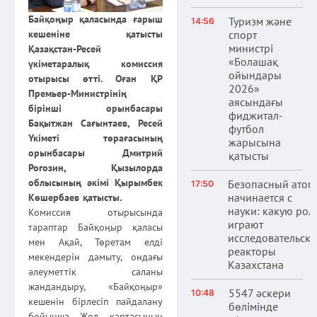
Байқоңыр қаласында ғарыш
Туризм және
14:56
спорт
кешеніне қатысты
министрі
Қазақстан-Ресей
«Болашақ
үкіметаралық комиссия
ойындары
отырысы өтті. Оған ҚР
2026»
Премьер-Министрінің
аясындағы
бірінші орынбасары
фиджитал-
Бақытжан Сағынтаев, Ресей
футбол
Үкіметі төрағасының
жарысына
орынбасары Дмитрий
қатысты
Рогозин, Қызылорда
облысының әкімі Қырымбек
Безопасный атом
17:50
начинается с
Көшербаев қатысты.
науки: какую рол
Комиссия отырысында
играют
тараптар Байқоңыр қаласы
исследовательски
мен Ақай, Төретам елді
реакторы
мекендерін дамыту, ондағы
Казахстана
әлеуметтік саланы
жандандыру, «Байқоңыр»
5547 әскери
10:48
кешенін бірлесіп пайдалану
бөлімінде
бойынша Жол картасының