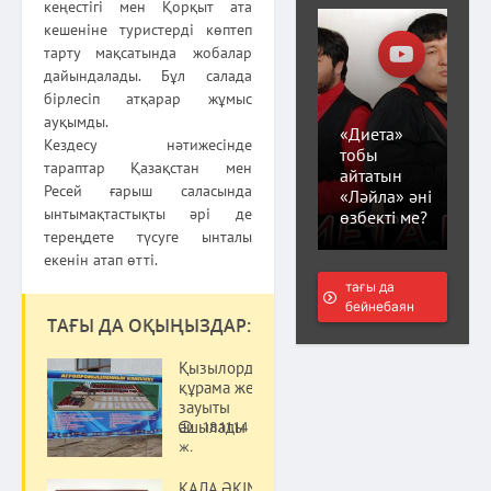
кеңестігі мен Қорқыт ата
кешеніне туристерді көптеп
тарту мақсатында жобалар
дайындалады. Бұл салада
бірлесіп атқарар жұмыс
ауқымды.
«Диета»
Кездесу нәтижесінде
тобы
тараптар Қазақстан мен
айтатын
Ресей ғарыш саласында
«Ләйла» әні
ынтымақтастықты әрі де
өзбекті ме?
тереңдете түсуге ынталы
екенін атап өтті.
тағы да
бейнебаян
ТАҒЫ ДА ОҚЫҢЫЗДАР:
Қызылордада
құрама жем
зауыты
ашылады
18.11.14
Саясат
ж.
ҚАЛА ӘКІМІ