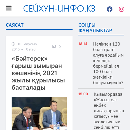
СЕЙХУН-ИНФО.КЗ
Facebook
Instag
САЯСАТ
СОҢҒЫ
ЖАҢАЛЫҚТАР
Неліктен 120
18:14
03 маусым
0
балл грант
2015 ж., 09:20
алуға әрдайым
«Бәйтерек»
кепілдік
ғарыш зымыран
бермейді, ал
100 балл
кешенінің 2021
жеткілікті
жылы құрылысы
болуы мүмкін?
басталады
Қызылордада
15:00
«Жасыл ел»
еңбек
жасақтарының
қатысуымен
экологиялық
сенбілік өтті