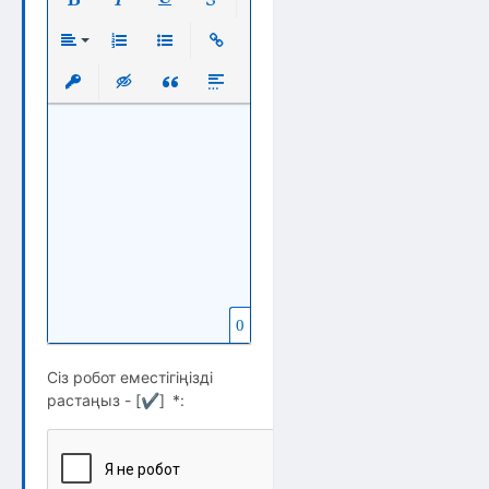
Полужирный
Курсив
Подчеркнутый
Зачеркнутый
Выравнивание
Нумерованный список
Маркированный список
Вставить ссылку
Вставить защищенную ссылку
Вставка скрытого текста
Вставка цитаты
Вставка спойлера
0
Сіз робот еместігіңізді
растаңыз - [
✔
]
*
: