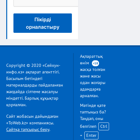
Пікірді
орналастыру
Ақпараттық
өнім
+18
Copyright © 2020 «Сейхун-
жасқа толған
инфо.кз» ақпарат агенттігі.
және жасы
Басылым бетіндегі
одан жоғары
материалдарды пайдаланған
адамдарға
жағдайда сілтеме жасалуы
арналған.
міндетті. Барлық құқықтар
қорғалған.
Мәтінде қате
таптыңыз ба?
Сайт жобасын дайындаған
Таңдап, оны
«ToWeb.kz» компаниясы.
белгілеп
Ctrl
Сайтқа тапсырыс беру
.
+
Enter