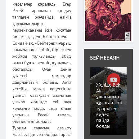
мәселелер қаралады. Егер
Ресей тарапынан қолдау
таппаған жағдайда өзіміз
қаржыландырып,
перзентхананы іске қосатын
боламыз, - деді Б.Сағынтаев.
Сондай-ақ, «Бәйтерек» ғарыш
зымыран кешенінің бірлескен
жобасы талқыланды. 2021
БЕЙНЕБАЯН
жылы бұл кешеннің құрылысы
басталады. Оған дейін
қажетті мамандар
даярланатын болады. Айта
Желіде Bek
кетейік, ғарыш кеңестігіне
Air
үшінші Қазақстан азаматын
ұшағының
ұшыру жөнінде екі жақ
құлаған сәті
түсірілген
келісімге келді. Енді оның
видео
уақытын Ресей тарапы
пайда
белгілейтін болады.
болды
Туризм саласын дамыту
мәселесі де сөз болды. Ғарыш