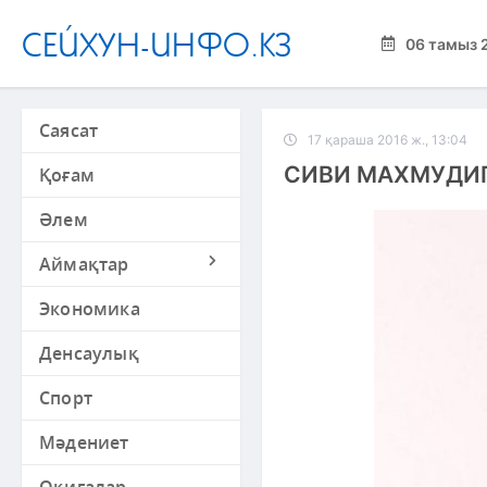
СЕЙХУН-ИНФО.КЗ
06 тамыз 
Саясат
17 қараша 2016 ж., 13:04
СИВИ МАХМУДИГ
Қоғам
Әлем
Аймақтар
Экономика
Денсаулық
Спорт
Мәдениет