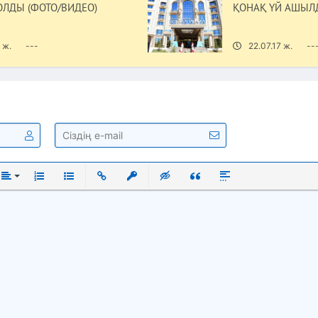
ОЛДЫ (ФОТО/ВИДЕО)
ҚОНАҚ ҮЙ АШЫЛ
 ж.
---
22.07.17 ж.
--
ый
нутый
Выравнивание
Нумерованный список
Маркированный список
Вставить ссылку
Вставить защищенную ссылку
Вставка скрытого текста
Вставка цитаты
Вставка спойлера