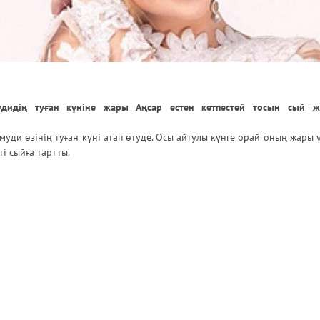
дидің туған күніне жары Аңсар естен кетпестей тосын сый ж
муди өзінің туған күні атап өтуде. Осы айтулы күнге орай оның жары 
ті сыйға тартты.