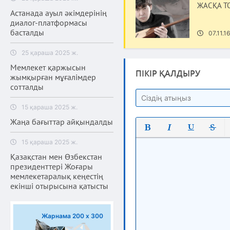
ЖАСҚА Т
Астанада ауыл әкімдерінің
диалог-платформасы
басталды
07.11.16
25 қараша 2025 ж.
Мемлекет қаржысын
ПІКІР ҚАЛДЫРУ
жымқырған мұғалімдер
сотталды
15 қараша 2025 ж.
Жаңа бағыттар айқындалды
Полужирный
Курсив
Подчеркнут
Зачерк
15 қараша 2025 ж.
Қазақстан мен Өзбекстан
президенттері Жоғары
мемлекетаралық кеңестің
екінші отырысына қатысты
Жарнама 200 х 300