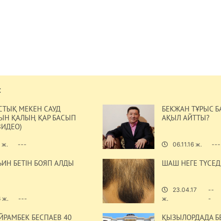
:
СТЫҚ МЕКЕН САУД
БЕКЖАН ТҰРЫС 
ЫН ҚАЛЫҢ ҚАР БАСЫП
АҚЫЛ АЙТТЫ?
ВИДЕО)
 ж.
---
06.11.16 ж.
---
ЬИН БЕТІН БОЯП АЛДЫ
ШАШ НЕГЕ ТҮСЕД
23.04.17
--
6 ж.
---
ж.
-
ЙРАМБЕК БЕСПАЕВ 40
ҚЫЗЫЛОРДАДА Б