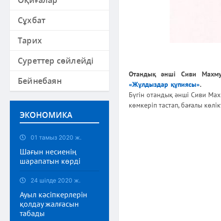
Оқиғалар
Сұхбат
Тарих
Суреттер сөйлейді
Отандық әнші Сиви Махму
Бейнебаян
«Жұлдыздар құпиясы»
.
Бүгін отандық әнші Сиви Мах
көмкеріп тастап, бағалы көлік
ЭКОНОМИКА
01 тамыз 2020 ж.
Шағын несиенің
шарапатын көрді
24 шілде 2020 ж.
Ауыл кәсіпкерлерін
қолдау жалғасын
табады