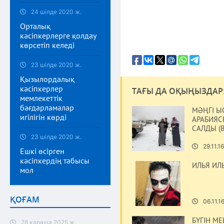
24 шілде 2020 ж.
Орталық
кәсіпкерлерге қолдау
көрсетіп келеді
23 шілде 2020 ж.
Қызылордалық
кәсіпкерлер
ТАҒЫ ДА ОҚЫҢЫЗДАР
мемлекеттік
бағдарламалар
МӘҢГІ Ы
игілігін көрді
АРАБИЯС
САЛДЫ (
23 шілде 2020 ж.
29.11.16
Ешкі өсірген
кәсіпкердің табысы
ИЛЬЯ ИЛ
мол
ҚОҒАМ
06.11.1
БҮГІН МЕ
28 қараша 2025 ж.