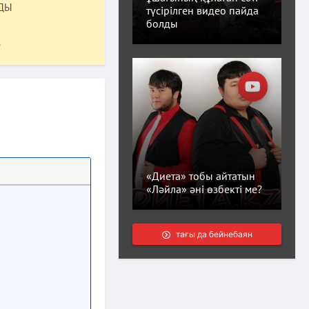
ДЫ
түсірілген видео пайда
болды
-
«Диета» тобы айтатын
«Ләйла» әні өзбекті ме?
тағы да бейнебаян