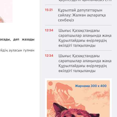
Құрылтай депутаттарын
15:21
сайлау: Жалған ақпаратқа
сенбеңіз
Шығыс Қазақстандағы
12:34
сарапшылар алаңында жаңа
асады, деп жазады
Құрылтайдағы өңірлердің
өкілдігі талқыланды
үйдің ауласын гүлмен
Шығыс Қазақстандағы
12:34
сарапшылар алаңында жаңа
Құрылтайдағы өңірлердің
өкілдігі талқыланды
Жарнама 300 х 400