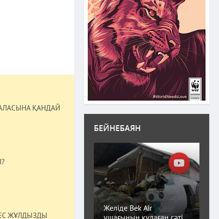
БАЛАСЫНА ҚАНДАЙ
БЕЙНЕБАЯН
І?
Желіде Bek Air
ЕС ЖҰЛДЫЗДЫ
ұшағының құлаған сәті