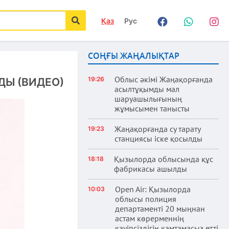
Қаз
Рус
Facebook
WhatsApp
Instag
іздеу
СОҢҒЫ ЖАҢАЛЫҚТАР
Облыс әкімі Жаңақорғанда
19:26
ДЫ (ВИДЕО)
асылтұқымды мал
шаруашылығының
жұмысымен танысты
Жаңақорғанда су тарату
19:23
станциясы іске қосылды
Қызылорда облысында құс
18:18
фабрикасы ашылды
Open Air: Қызылорда
10:03
облысы полиция
департаменті 20 мыңнан
астам көрерменнің
қауіпсіздігін қамтамасыз етті