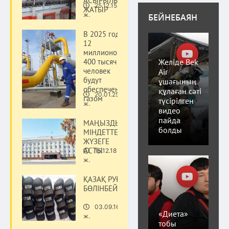
АСЫРЫЛЫП
25.12.15
ЖАТЫР
Қоғам
ж.
БЕЙНЕБАЯН
В 2025 году
12
миллионов
Желіде Bek
400 тысяч
человек
Air
будут
ұшағының
обеспечены
құлаған сәті
20.01.25
газом
Қоғам
түсірілген
ж.
видео
пайда
МАҢЫЗДЫ
болды
МІНДЕТТЕР
ЖҮЗЕГЕ
АСТЫ
15.12.18
Қоғам
ж.
ҚАЗАҚ РУҒА
БӨЛІНБЕЙДІ
03.09.16
Қоғам
«Диета»
ж.
тобы