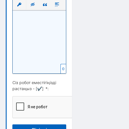
Выравнивание
Нумерованный список
Маркированный список
Вставить ссылку
Вставить защищенную ссылку
Вставка скрытого текста
Вставка цитаты
Вставка спойлера
0
Сіз робот еместігіңізді
растаңыз - [
✔
]
*
: