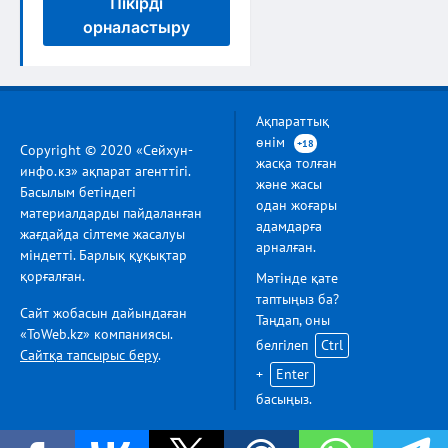
Пікірді
орналастыру
Ақпараттық
өнім
+18
Copyright © 2020 «Сейхун-
жасқа толған
инфо.кз» ақпарат агенттігі.
және жасы
Басылым бетіндегі
одан жоғары
материалдарды пайдаланған
адамдарға
жағдайда сілтеме жасалуы
арналған.
міндетті. Барлық құқықтар
қорғалған.
Мәтінде қате
таптыңыз ба?
Сайт жобасын дайындаған
Таңдап, оны
«ToWeb.kz» компаниясы.
белгілеп
Ctrl
Сайтқа тапсырыс беру
.
+
Enter
басыңыз.