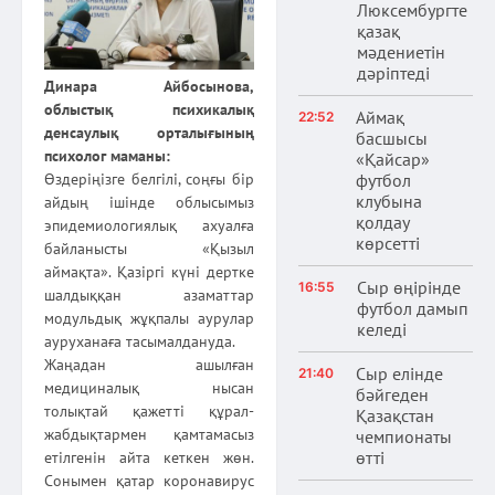
Люксембургте
қазақ
мәдениетін
дәріптеді
Динара Айбосынова,
облыстық психикалық
Аймақ
22:52
денсаулық орталығының
басшысы
психолог маманы:
«Қайсар»
футбол
Өздеріңізге белгілі, соңғы бір
клубына
айдың ішінде облысымыз
қолдау
эпидемиологиялық ахуалға
көрсетті
байланысты «Қызыл
аймақта». Қазіргі күні дертке
Сыр өңірінде
16:55
шалдыққан азаматтар
футбол дамып
модульдық жұқпалы аурулар
келеді
ауруханаға тасымалдануда.
Жаңадан ашылған
Сыр елінде
21:40
медициналық нысан
бәйгеден
толықтай қажетті құрал-
Қазақстан
жабдықтармен қамтамасыз
чемпионаты
өтті
етілгенін айта кеткен жөн.
Сонымен қатар коронавирус