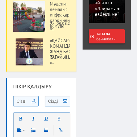
айтатын
Мәдени-
«Ләйла» әні
демалыс
өзбекті ме?
инфрақұрылымы
қарқынды
06.08.25
дамуда
Қоғам
ж.
тағы да
бейнебаян
«ҚАЙСАР»
КОМАНДАСЫНА
ЖАҢА БАСШЫ
ТАҒАЙЫНДАЛДЫ
03.08.16
Қоғам
ж.
ПІКІР ҚАЛДЫРУ
Полужирный
Курсив
Подчеркнутый
Зачеркнутый