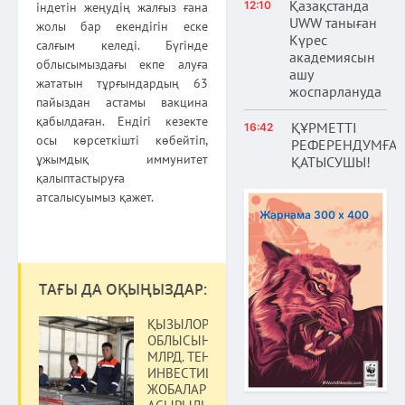
Қазақстанда
12:10
індетін жеңудің жалғыз ғана
UWW таныған
жолы бар екендігін еске
Күрес
салғым келеді. Бүгінде
академиясын
облысымыздағы екпе алуға
ашу
жататын тұрғындардың 63
жоспарлануда
пайыздан астамы вакцина
қабылдаған. Ендігі кезекте
ҚҰРМЕТТІ
16:42
осы көрсеткішті көбейтіп,
РЕФЕРЕНДУМҒА
ұжымдық иммунитет
ҚАТЫСУШЫ!
қалыптастыруға
атсалысуымыз қажет.
Жарнама 300 х 400
ТАҒЫ ДА ОҚЫҢЫЗДАР:
ҚЫЗЫЛОРДА
ОБЛЫСЫНДА 333
МЛРД. ТЕҢГЕГЕ
ИНВЕСТИЦИЯЛЫҚ
ЖОБАЛАР ІСКЕ