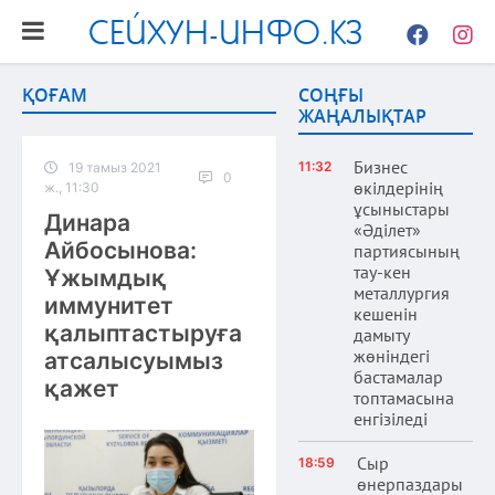
СЕЙХУН-ИНФО.КЗ
Facebook
Instag
ҚОҒАМ
СОҢҒЫ
ЖАҢАЛЫҚТАР
Бизнес
11:32
19 тамыз 2021
0
өкілдерінің
ж., 11:30
ұсыныстары
Динара
«Әділет»
Айбосынова:
партиясының
тау-кен
Ұжымдық
металлургия
иммунитет
кешенін
қалыптастыруға
дамыту
жөніндегі
атсалысуымыз
бастамалар
қажет
топтамасына
енгізіледі
Сыр
18:59
өнерпаздары