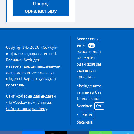
Пікірді
орналастыру
Ақпараттық
өнім
+18
Copyright © 2020 «Сейхун-
жасқа толған
инфо.кз» ақпарат агенттігі.
және жасы
Басылым бетіндегі
одан жоғары
материалдарды пайдаланған
адамдарға
жағдайда сілтеме жасалуы
арналған.
міндетті. Барлық құқықтар
қорғалған.
Мәтінде қате
таптыңыз ба?
Сайт жобасын дайындаған
Таңдап, оны
«ToWeb.kz» компаниясы.
белгілеп
Ctrl
Сайтқа тапсырыс беру
.
+
Enter
басыңыз.