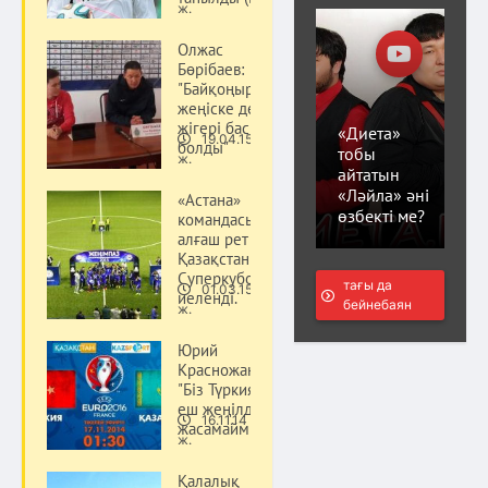
ж.
Олжас
Бөрібаев:
"Байқоңырдың"
жеңіске деген
жігері басым
«Диета»
19.04.15
болды"
Спорт
тобы
ж.
айтатын
«Ләйла» әні
«Астана»
өзбекті ме?
командасы
алғаш рет
Қазақстан
Cуперкубогын
тағы да
01.03.15
иеленді.
Спорт
бейнебаян
ж.
Юрий
Красножан:
"Біз Түркияға
еш жеңілдік
16.11.14
жасамаймыз"
Спорт
ж.
Қалалық