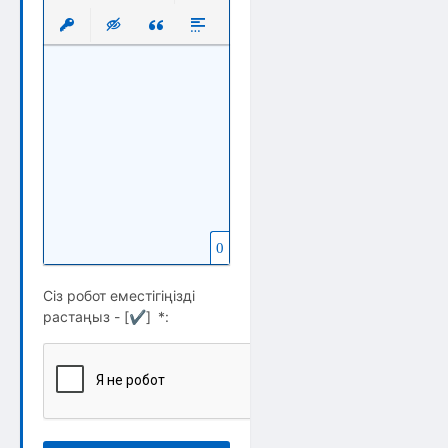
Выравнивание
Нумерованный список
Маркированный список
Вставить ссылку
Вставить защищенную ссылку
Вставка скрытого текста
Вставка цитаты
Вставка спойлера
0
Сіз робот еместігіңізді
растаңыз - [
✔
]
*
: