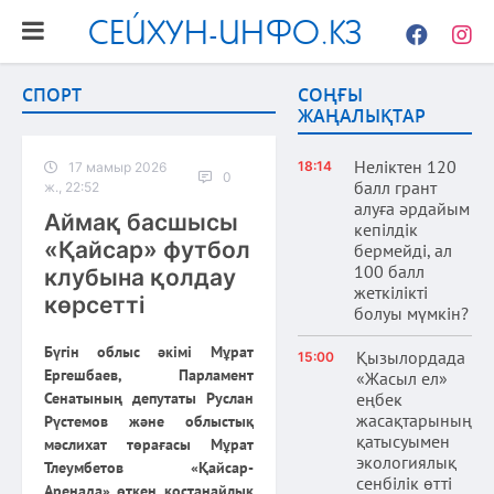
СЕЙХУН-ИНФО.КЗ
Facebook
Instag
СПОРТ
СОҢҒЫ
ЖАҢАЛЫҚТАР
Неліктен 120
18:14
17 мамыр 2026
0
балл грант
ж., 22:52
алуға әрдайым
Аймақ басшысы
кепілдік
«Қайсар» футбол
бермейді, ал
100 балл
клубына қолдау
жеткілікті
көрсетті
болуы мүмкін?
Бүгін облыс әкімі Мұрат
Қызылордада
15:00
Ергешбаев, Парламент
«Жасыл ел»
Сенатының депутаты Руслан
еңбек
жасақтарының
Рүстемов және облыстық
қатысуымен
мәслихат төрағасы Мұрат
экологиялық
Тлеумбетов «Қайсар-
сенбілік өтті
Аренада» өткен қостанайлық