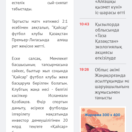
«Алғашқы
естелік сый-сияпат
қызмет күні»
табыстады.
іс-шарасы өтті
Тартысты матч нәтижесі 2:1
Қызылорда
10:43
есебімен аяқталып, “Қайсар”
облысында
футбол клубы Қазақстан
«Таза
Премьер-Лигасында алғаш
Қазақстан»
рет жеңіске жетті.
экологиялық
акциясы
өткізілуде
Еске салсақ, Мемлекет
басшысының тапсырмасына
Облыс әкімі
19:26
сәйкес, былтыр жыл соңында
Жаңақорғанда
“Қайсар” футбол клубы жеке
асылтұқымды ма
басқаруға берілген болатын.
шаруашылығыны
Клубтың жаңа иесі - белгілі
жұмысымен
кәсіпкер Исламғали
танысты
Қозбақов. Өңір спортын
дамыту, әсіресе футболды
ілгерілету мақсатында
Жарнама 300 х 400
инвестор демеушілігімен 20
млрд теңгеге «Қайсар»