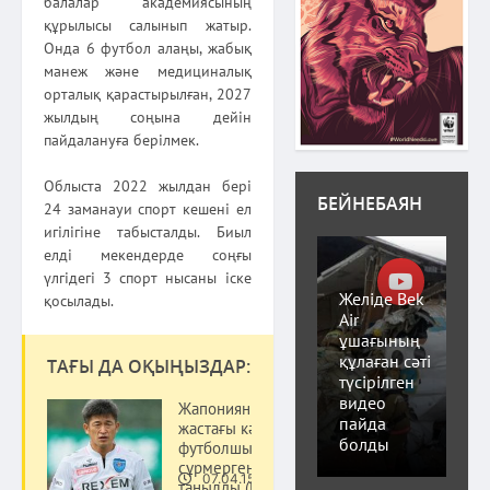
балалар академиясының
құрылысы салынып жатыр.
Онда 6 футбол алаңы, жабық
манеж және медициналық
орталық қарастырылған, 2027
жылдың соңына дейін
пайдалануға берілмек.
Облыста 2022 жылдан бері
БЕЙНЕБАЯН
24 заманауи спорт кешені ел
игілігіне табысталды. Биыл
елді мекендерде соңғы
үлгідегі 3 спорт нысаны іске
Желіде Bek
қосылады.
Air
ұшағының
құлаған сәті
ТАҒЫ ДА ОҚЫҢЫЗДАР:
түсірілген
видео
Жапонияның 48
пайда
жастағы кәсіпқой
болды
футболшысы
сұрмергендігімен
07.04.15
танылды (ВИДЕО)
Спорт