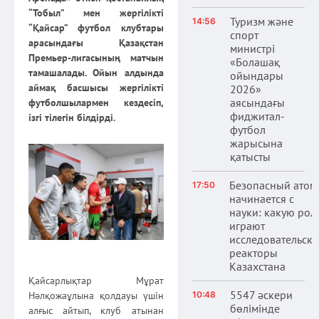
“Тобыл” мен жергілікті
Туризм және
14:56
“Қайсар” футбол клубтары
спорт
арасындағы Қазақстан
министрі
Премьер-лигасының матчын
«Болашақ
тамашалады.
Ойын алдында
ойындары
аймақ басшысы жергілікті
2026»
аясындағы
футболшылармен кездесіп,
фиджитал-
ізгі тілегін білдірді.
футбол
жарысына
қатысты
Безопасный атом
17:50
начинается с
науки: какую рол
играют
исследовательски
реакторы
Казахстана
Қайсарлықтар Мұрат
5547 әскери
Нәлқожаұлына қолдауы үшін
10:48
бөлімінде
алғыс айтып, клуб атынан