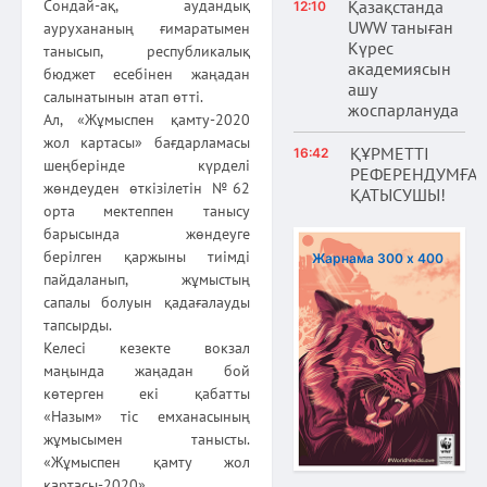
Қазақстанда
Сондай-ақ, аудандық
12:10
UWW таныған
аурухананың ғимаратымен
Күрес
танысып, республикалық
академиясын
бюджет есебінен жаңадан
ашу
салынатынын атап өтті.
жоспарлануда
Ал, «Жұмыспен қамту-2020
жол картасы» бағдарламасы
ҚҰРМЕТТІ
16:42
шеңберінде күрделі
РЕФЕРЕНДУМҒА
жөндеуден өткізілетін №62
ҚАТЫСУШЫ!
орта мектеппен танысу
барысында жөндеуге
берілген қаржыны тиімді
Жарнама 300 х 400
пайдаланып, жұмыстың
сапалы болуын қадағалауды
тапсырды.
Келесі кезекте вокзал
маңында жаңадан бой
көтерген екі қабатты
«Назым» тіс емханасының
жұмысымен танысты.
«Жұмыспен қамту жол
картасы-2020»