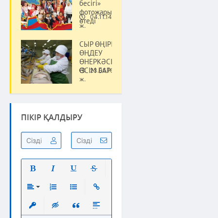
бесігі»
фотожарысы
04.11.14
өтеді
Қоғам
ж.
СЫР ӨҢІРІНІҢ
ӨҢДЕУ
ӨНЕРКӘСІБІНДЕ
ӨСІМ БАР
23.05.16
Қоғам
ж.
ПІКІР ҚАЛДЫРУ
Полужирный
Курсив
Подчеркнутый
Зачеркнутый
Выравнивание
Нумерованный список
Маркированный список
Вставить ссылку