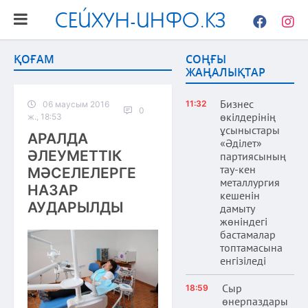
СЕЙХУН-ИНФО.КЗ
Facebook
Instag
ҚОҒАМ
СОҢҒЫ
ЖАҢАЛЫҚТАР
Бизнес
11:32
06 маусым 2016
0
өкілдерінің
ж., 18:53
ұсыныстары
АРАЛДА
«Әділет»
ӘЛЕУМЕТТІК
партиясының
тау-кен
МӘСЕЛЕЛЕРГЕ
металлургия
НАЗАР
кешенін
АУДАРЫЛДЫ
дамыту
жөніндегі
бастамалар
топтамасына
енгізіледі
Сыр
18:59
өнерпаздары