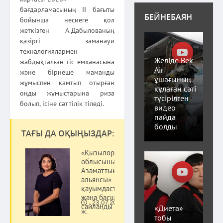
бағдарламасының II бағыты
БЕЙНЕБАЯН
бойынша несиеге қол
жеткізген А.Дабылованың
қазіргі заманауи
техналогиялармен
Желіде Bek
жабдықталған тіс емханасына
Air
және бірнеше маманды
ұшағының
жұмыспен қамтып отырған
құлаған сәті
оңды жұмыстарына риза
түсірілген
болып, ісіне сәттілік тіледі.
видео
пайда
болды
ТАҒЫ ДА ОҚЫҢЫЗДАР:
«Қызылорда
облысының
Азаматтық
альянсы»
қауымдастығының
жаңа басшысы
23.07.20
сайланды
«Диета»
Қоғам
ж.
тобы