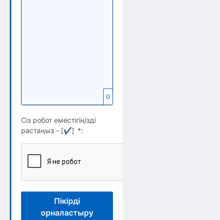
Вставить защищенную ссылку
Вставка скрытого текста
Вставка цитаты
Вставка спойлера
0
Сіз робот еместігіңізді
растаңыз - [
✔
]
*
:
Пікірді
орналастыру