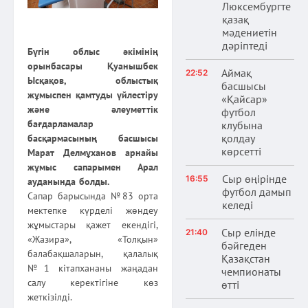
Люксембургте
қазақ
мәдениетін
дәріптеді
Бүгін облыс әкімінің
орынбасары Қуанышбек
Аймақ
22:52
Ысқақов, облыстық
басшысы
жұмыспен қамтуды үйлестіру
«Қайсар»
және әлеуметтік
футбол
бағдарламалар
клубына
қолдау
басқармасының басшысы
көрсетті
Марат Делмұханов арнайы
жұмыс сапарымен Арал
Сыр өңірінде
16:55
ауданында болды.
футбол дамып
Сапар барысында №83 орта
келеді
мектепке күрделі жөндеу
жұмыстары қажет екендігі,
Сыр елінде
21:40
«Жазира», «Толқын»
бәйгеден
балабақшаларын, қалалық
Қазақстан
№1 кітапхананы жаңадан
чемпионаты
салу керектігіне көз
өтті
жеткізілді.