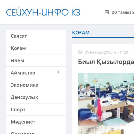
СЕЙХУН-ИНФО.КЗ
06 тамыз 
ҚОҒАМ
Саясат
Қоғам
05 наурыз 2020 ж., 11:29
Әлем
Биыл Қызылордад
Аймақтар
Экономика
Денсаулық
Спорт
Мәдениет