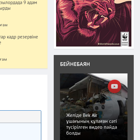
ызылордада 9 адам
тырды
оғам
тар кадр резервіне
е
ғам
БЕЙНЕБАЯН
Желіде Bek Air
ұшағының құлаған сәті
түсірілген видео пайда
болды