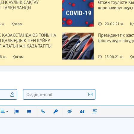
ДЕНСАУЛЫҚ САҚТАУ
Өткен тәулікте Қ
І ТАЛҚЫЛАНДЫ
коронавирус жұқ
5 ж.
Қоғам
20.02.21 ж.
Қ
К ҚАЗАҚСТАНДА ӨЗ ТОЙЫНА
Президенттік жас
 ҚАЛЫҢДЫҚ ПЕН КҮЙЕУ
іріктеу жүргізілуд
ОЛ АПАТЫНАН ҚАЗА ТАПТЫ
6 ж.
Қоғам
15.09.21 ж.
Қо
ый
нутый
Выравнивание
Нумерованный список
Маркированный список
Вставить ссылку
Вставить защищенную ссылку
Вставка скрытого текста
Вставка цитаты
Вставка спойлера