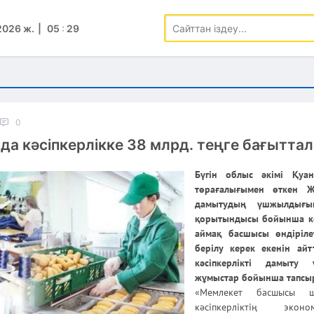
2026 ж.
05
:
29
0
а кәсіпкерлікке 38 млрд. теңге бағытта
Бүгін облыс әкімі Қуа
төрағалығымен өткен Жа
дамытудың үшжылдығ
қорытындысы бойынша кең
аймақ басшысы өндіріле
берілу керек екенін айт
кәсіпкерлікті дамыту
жұмыстар бойынша тапсыр
«Мемлекет басшысы 
кәсіпкерліктің экон