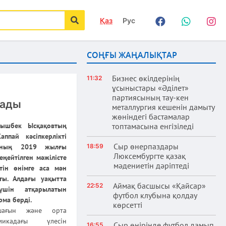
Қаз
Рус
Facebook
WhatsApp
Instag
іздеу
СОҢҒЫ ЖАҢАЛЫҚТАР
Бизнес өкілдерінің
11:32
ұсыныстары «Әділет»
партиясының тау-кен
лады
металлургия кешенін дамыту
жөніндегі бастамалар
нышбек Ысқақовтың
топтамасына енгізіледі
ппай кәсіпкерлікті
Сыр өнерпаздары
ының 2019 жылғы
18:59
Люксембургте қазақ
ейтілген мәжілісте
мәдениетін дәріптеді
тін өнімге аса мән
ты. Алдағы уақытта
Аймақ басшысы «Қайсар»
22:52
 үшін атқарылатын
футбол клубына қолдау
ма берді.
көрсетті
шағын және орта
омикадағы үлесін
Сыр өңірінде футбол дамып
16:55