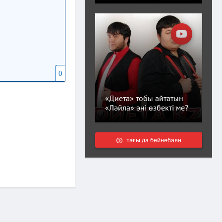
0
«Диета» тобы айтатын
«Ләйла» әні өзбекті ме?
тағы да бейнебаян