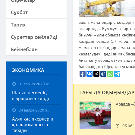
Оқиғалар
Сұхбат
ашып, жаңа өндіріс көздері
Тарих
шығарылды. Бұл жұмыстар тек
биылғы жылы облыста кәсіпке
Суреттер сөйлейді
қазірдің өзінде 1,7 млрд. 
мемлекеттік бағдарламасы ая
Бейнебаян
көзделуде» - деді аймақ бас
Айта кету керек, өткен айда 
бағытындағы бірқатар ұсыныс
ЭКОНОМИКА
01 тамыз 2020 ж.
ТАҒЫ ДА ОҚЫҢЫЗДАР
Шағын несиенің
шарапатын көрді
Аралда «Ә
24 шілде 2020 ж.
Ауыл кәсіпкерлерін
қолдау жалғасын
05.06.1
табады