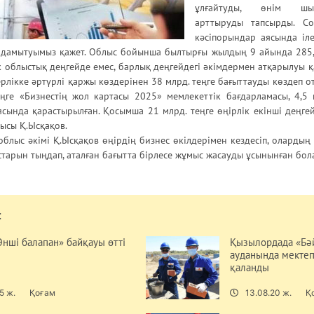
ұлғайтуды, өнім шы
арттыруды тапсырды. Соғ
кәсіпорындар аясында іл
н дамытуымыз қажет. Облыс бойынша былтырғы жылдың 9 айында 285,5
 облыстық деңгейде емес, барлық деңгейдегі әкімдермен атқарылуы қ
рлікке әртүрлі қаржы көздерінен 38 млрд. теңге бағыттауды көздеп о
теңге «Бизнестің жол картасы 2025» мемлекеттік бағдарламасы, 4,5 
сында қарастырылған. Қосымша 21 млрд. теңге өңірлік екінші деңге
шысы Қ.Ысқақов.
облыс әкімі Қ.Ысқақов өңірдің бизнес өкілдерімен кездесіп, олардың 
тарын тыңдап, аталған бағытта бірлесе жұмыс жасауды ұсынынған бол
:
нші балапан» байқауы өтті
Қызылордада «Бә
ауданында мектеп
қаланды
5 ж.
Қоғам
13.08.20 ж.
Қ