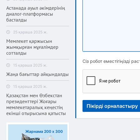
Астанада ауыл әкімдерінің
диалог-платформасы
басталды
25 қараша 2025 ж.
Мемлекет қаржысын
жымқырған мұғалімдер
сотталды
Сіз робот еместігіңізді рас
15 қараша 2025 ж.
Жаңа бағыттар айқындалды
15 қараша 2025 ж.
Қазақстан мен Өзбекстан
президенттері Жоғары
Пікірді орналастыру
мемлекетаралық кеңестің
екінші отырысына қатысты
Жарнама 200 х 300