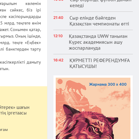
ғарылым көлемін
келеді
ан сәйкес, біз ірі
еспе кәсіпорындарды
Сыр елінде бәйгеден
21:40
 млрд. теңгеге өнім
Қазақстан чемпионаты өтті
ажет. Сонымен қатар,
Қазақстанда UWW таныған
тырмыз. Оның ішінде,
12:10
Күрес академиясын ашу
млрд. теңге «Еңбек»
жоспарлануда
йлі банктерден тарту
ҚҰРМЕТТІ РЕФЕРЕНДУМҒА
16:42
кәсіпкерлікті дамыту
ҚАТЫСУШЫ!
атын.
Жарнама 300 х 400
йтерек» шағын
тің іргетаасы
оғам