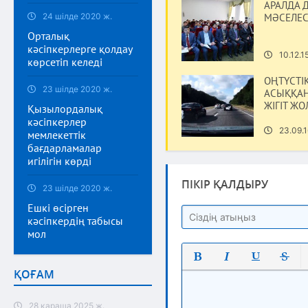
АРАЛДА 
24 шілде 2020 ж.
МӘСЕЛЕС
Орталық
кәсіпкерлерге қолдау
10.12.1
көрсетіп келеді
ОҢТҮСТІ
23 шілде 2020 ж.
АСЫҚҚАН
ЖІГІТ Ж
Қызылордалық
кәсіпкерлер
23.09.1
мемлекеттік
бағдарламалар
игілігін көрді
ПІКІР ҚАЛДЫРУ
23 шілде 2020 ж.
Ешкі өсірген
кәсіпкердің табысы
мол
ҚОҒАМ
Полужирный
Курсив
Подчеркнут
Зачерк
28 қараша 2025 ж.