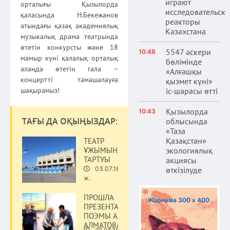
играют
орталығы Қызылорда
исследовательски
қаласында Н.Бекежанов
реакторы
атындағы қазақ академиялық
Казахстана
музыкалық драма театрында
өтетін конкурсты және 18
5547 әскери
10:48
мамыр күні қалалық орталық
бөлімінде
алаңда өтетін гала –
«Алғашқы
концертті тамашалауға
қызмет күні»
шақырамыз!
іс-шарасы өтті
Қызылорда
10:43
ТАҒЫ ДА ОҚЫҢЫЗДАР:
облысында
«Таза
Қазақстан»
ТЕАТР
ҰЖЫМЫНЫҢ
экологиялық
ТАРТУЫ
акциясы
03.07.18
өткізілуде
Мәдениет
ж.
ПРОШЛА
Жарнама 300 х 400
ПРЕЗЕНТАЦИЯ
ПОЭМЫ АЛМАСА
АЛМАТОВА