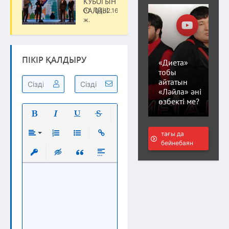
КУБОГЫН САРАПҚА
САЛДЫ
04.12.16
Мәдениет
ж.
ПІКІР ҚАЛДЫРУ
«Диета»
тобы
айтатын
«Ләйла» әні
өзбекті ме?
Полужирный
Курсив
Подчеркнутый
Зачеркнутый
тағы да
бейнебаян
Выравнивание
Нумерованный список
Маркированный список
Вставить ссылку
Вставить защищенную ссылку
Вставка скрытого текста
Вставка цитаты
Вставка спойлера