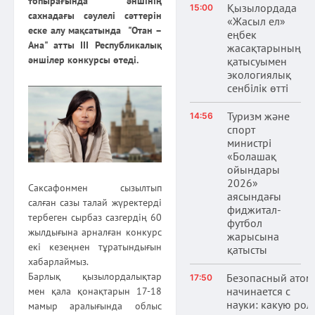
топырағында әншінің
Қызылордада
15:00
сахнадағы сәулелі сәттерін
«Жасыл ел»
еске алу мақсатында "Отан –
еңбек
Ана" атты ІІІ Республикалық
жасақтарының
әншілер конкурсы өтеді.
қатысуымен
экологиялық
сенбілік өтті
Туризм және
14:56
спорт
министрі
«Болашақ
ойындары
2026»
Саксафонмен сызылтып
аясындағы
салған сазы талай жүректерді
фиджитал-
тербеген сырбаз сазгердің 60
футбол
жылдығына арналған конкурс
жарысына
екі кезеңнен тұратындығын
қатысты
хабарлаймыз.
Барлық қызылордалықтар
Безопасный атом
17:50
начинается с
мен қала қонақтарын 17-18
науки: какую рол
мамыр аралығында облыс