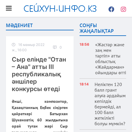
СЕЙХУН-ИНФО.КЗ
Facebook
Instag
МӘДЕНИЕТ
СОҢҒЫ
ЖАҢАЛЫҚТАР
«Жастар және
18:56
16 мамыр 2022
0
заң мен
ж., 16:00
тәртіп» атты
Сыр елінде "Отан
облыстық
– Ана" атты ІІІ
«Жайдарман»
ойындары өтті
республикалық
әншілер
Неліктен 120
18:14
конкурсы өтеді
балл грант
алуға әрдайым
кепілдік
Әнші, композитор,
бермейді, ал
Қазақстанның Еңбек сіңірген
100 балл
қайраткері Батырхан
жеткілікті
Шүкеновтің 60 жылдығына
болуы мүмкін?
орай туған жері Сыр