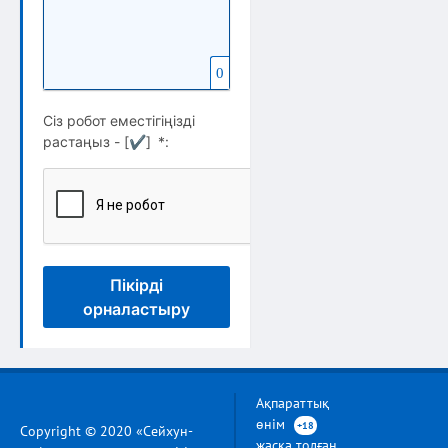
0
Сіз робот еместігіңізді
растаңыз - [
✔
]
*
:
Пікірді
орналастыру
Ақпараттық
өнім
+18
Copyright © 2020 «Сейхун-
жасқа толған