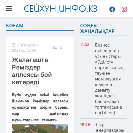
СЕЙХУН-ИНФО.КЗ
Facebook
Instag
ҚОҒАМ
СОҢҒЫ
ЖАҢАЛЫҚТАР
Бизнес
11:32
04 маусым
0
өкілдерінің
2021 ж., 13:30
ұсыныстары
Жалағашта
«Әділет»
Рәміздер
партиясының
тау-кен
аллеясы бой
металлургия
көтереді
кешенін
дамыту
Бүгін аудан әкімі Асылбек
жөніндегі
Шаменов Рәміздер аллеясы
бастамалар
топтамасына
орналасатын жерге барып,
енгізіледі
жер дайындау
жұмыстарымен танысты.
Сыр
18:59
өнерпаздары