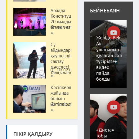
БЕЙНЕБАЯН
Аралда
Конституцияның
20 жылдығы
аталып өтті
30.08.15
Қоғам
ж.
Желіде Bek
Air
Су
ұшағының
айдындарында
құлаған сәті
қауіпсіздік
түсірілген
сақтау
видео
мәселесі
03.02.15
талқыланды
пайда
Қоғам
ж.
болды
Кәсіпкерлік
жайында
білімін
жетілдірді
03.12.14
Қоғам
ж.
«Диета»
ПІКІР ҚАЛДЫРУ
тобы