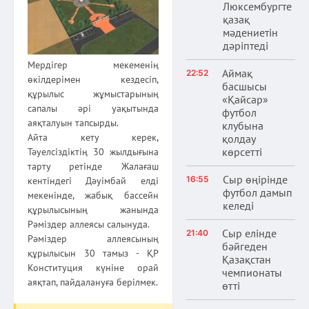
Люксембургте
қазақ
мәдениетін
дәріптеді
Мердігер мекеменің
Аймақ
22:52
өкілдерімен кездесіп,
басшысы
құрылыс жұмыстарының
«Қайсар»
сапалы әрі уақытында
футбол
аяқталуын тапсырды.
клубына
Айта кету керек,
қолдау
көрсетті
Тәуелсіздіктің 30 жылдығына
тарту ретінде Жалағаш
Сыр өңірінде
16:55
кентіндегі Дәуімбай елді
футбол дамып
мекенінде, жабық бассейн
келеді
құрылысының жанында
Рәміздер аллеясы салынуда.
Сыр елінде
21:40
Рәміздер аллеясының
бәйгеден
құрылысын 30 тамыз - ҚР
Қазақстан
Конституция күніне орай
чемпионаты
аяқтап, пайдалануға берілмек.
өтті