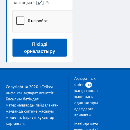
растаңыз - [
✔
]
*
:
Пікірді
орналастыру
Ақпараттық
өнім
+18
Copyright © 2020 «Сейхун-
жасқа толған
инфо.кз» ақпарат агенттігі.
және жасы
Басылым бетіндегі
одан жоғары
материалдарды пайдаланған
адамдарға
жағдайда сілтеме жасалуы
арналған.
міндетті. Барлық құқықтар
қорғалған.
Мәтінде қате