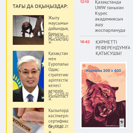
Қазақстанда
12:10
ТАҒЫ ДА ОҚЫҢЫЗДАР:
UWW таныған
Күрес
Жылу
академиясын
маусымына
ашу
дайындық
жоспарлануда
барысы
09.09.15
пысықталды
Қоғам
ҚҰРМЕТТІ
16:42
ж.
РЕФЕРЕНДУМҒА
ҚАТЫСУШЫ!
Қазақстан
мен
Еуропалық
Одақ:
Жарнама 300 х 400
стратегиялық
әріптестіктің
келесі
кезеңін
22.06.26
қалыптастыру
Қоғам
ж.
Қызылордада
кәсіпкерлерге
сертификаттар
берілді
17.02.21
Қоғам
ж.