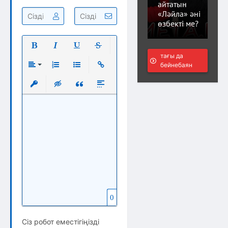
айтатын
«Ләйла» әні
өзбекті ме?
тағы да
Полужирный
Курсив
Подчеркнутый
Зачеркнутый
бейнебаян
Выравнивание
Нумерованный список
Маркированный список
Вставить ссылку
Вставить защищенную ссылку
Вставка скрытого текста
Вставка цитаты
Вставка спойлера
0
Сіз робот еместігіңізді