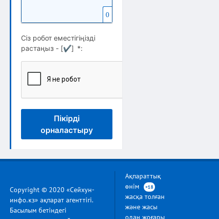
0
Сіз робот еместігіңізді
растаңыз - [
✔
]
*
:
Пікірді
орналастыру
Ақпараттық
өнім
+18
Copyright © 2020 «Сейхун-
жасқа толған
инфо.кз» ақпарат агенттігі.
және жасы
Басылым бетіндегі
одан жоғары