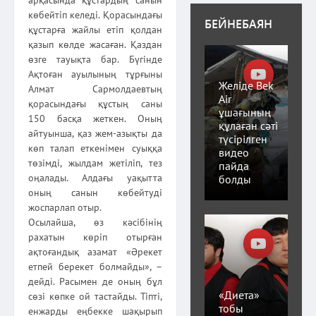
көбейтіп келеді. Қорасындағы
БЕЙНЕБАЯН
құстарға жайлы етіп қолдан
қазып көлде жасаған. Қаздан
өзге тауықта бар. Бүгінде
Ақтоған ауылының тұрғыны
Желіде Bek
Алмат Сармолдаевтың
Air
қорасындағы құстың саны
ұшағының
150 басқа жеткен. Оның
құлаған сәті
айтуынша, қаз жем-азықты да
түсірілген
көп талап еткенімен суыққа
видео
төзімді, жылдам жетіліп, тез
пайда
оңалады. Алдағы уақытта
болды
оның санын көбейтуді
жоспарлап отыр.
Осылайша, өз кәсібінің
рахатын көріп отырған
ақтоғандық азамат «Әрекет
етпей берекет болмайды», –
дейді. Расымен де оның бұл
«Диета»
сөзі көпке ой тастайды. Тіпті,
тобы
енжарды еңбекке шақырып