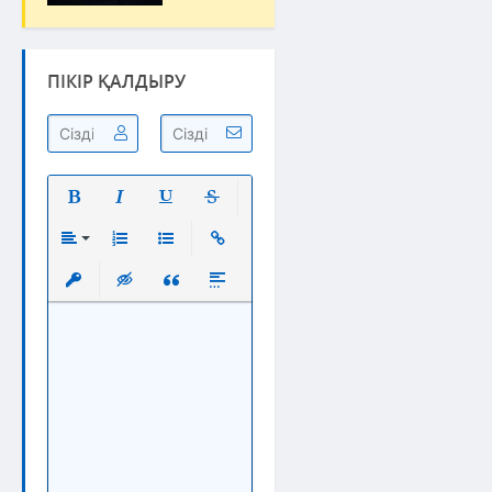
ПІКІР ҚАЛДЫРУ
Полужирный
Курсив
Подчеркнутый
Зачеркнутый
Выравнивание
Нумерованный список
Маркированный список
Вставить ссылку
Вставить защищенную ссылку
Вставка скрытого текста
Вставка цитаты
Вставка спойлера