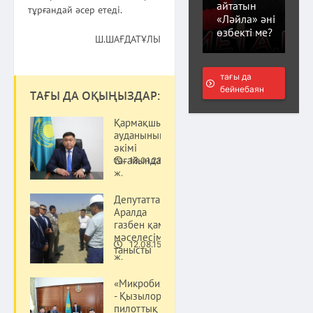
айтатын
тұрғандай әсер етеді.
«Ләйла» әні
өзбекті ме?
Ш.ШАҒДАТҰЛЫ
тағы да
бейнебаян
ТАҒЫ ДА ОҚЫҢЫЗДАР:
Қармақшы
ауданының
әкімі
тағайындалды
18.01.23
Қоғам
ж.
Депутаттар
Аралда
газбен қамту
мәселесімен
12.08.15
танысты
Қоғам
ж.
«Микробизнес
- Қызылорда»
пилоттық