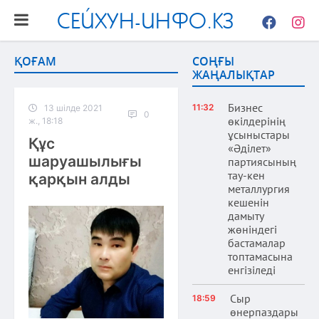
СЕЙХУН-ИНФО.КЗ
Facebook
Instag
ҚОҒАМ
СОҢҒЫ
ЖАҢАЛЫҚТАР
Бизнес
11:32
13 шілде 2021
0
өкілдерінің
ж., 18:18
ұсыныстары
Құс
«Әділет»
шаруашылығы
партиясының
тау-кен
қарқын алды
металлургия
кешенін
дамыту
жөніндегі
бастамалар
топтамасына
енгізіледі
Сыр
18:59
өнерпаздары