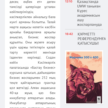
Қазақстанда
десең еңбек ет» деген
12:10
UWW таныған
тәмсілді қаперінде ұстаған
Күрес
кейіпкеріміздің
академиясын
кәсіпкерлікпен айналысу бала
ашу
күнгі арманы болыпты. Талай
жоспарлануда
мәрте ашқысы келетін кәсібін
арнайы бағдарлама арқылы
ҚҰРМЕТТІ
16:42
анықтап, бизнес жоспар
РЕФЕРЕНДУМҒА
құрыпты. Оны жүзеге асыру
ҚАТЫСУШЫ!
үшін қаржы тетіктерін қалай
тарту керектігі жөнінде
ізденген көрінеді. Содан
Жарнама 300 х 400
кейін Кәсіпкерлік
палатасында «Бастау бизнес»
курсына қатысып, дайындаған
бизнес жоспарымен 252 мың
теңге қайтарымсыз грантқа
қол жеткізді. Алған ақшасына
40-қа жуық қаз бен
инкубатор аппаратын алады.
Инкубатор аппаратының
арқасында құстардың санын