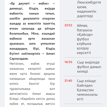
Люксембургте
«Ер дәулеті – еңбек» –
қазақ
демекші, біздің өңірде
мәдениетін
еңбектің нанын татып,
дәріптеді
кәсібін дөңгелетіп отырған
жандар аз еместігін газеттің
Аймақ
22:52
өткен санында да айтқан
басшысы
болатынбыз. Міне, осындай
«Қайсар»
еңбекке ерте жасынан
футбол
клубына
араласып, алға ұмтылған
қолдау
жандардың бірі, біздің
көрсетті
бүгінгі кейіпкеріміз – Алмат
Сармолдаев.
Сыр өңірінде
16:55
Негізінен, еңбек етуші
футбол дамып
халықтың көпшілігі шағын
келеді
және орта бизнес арқылы
нәпақасын айырғанда ғана
Сыр елінде
21:40
еліміз белгілі бір
бәйгеден
тұрақтылыққа қол
Қазақстан
жеткізетінін Алмат жақсы
чемпионаты
біледі. «Кедейлік кетсін десең
өтті
еңбек ет, молшылық жетсін