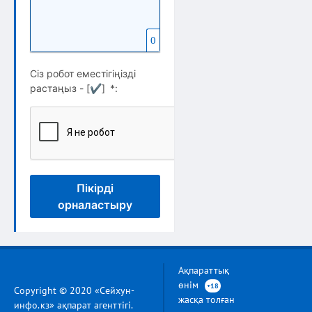
0
Сіз робот еместігіңізді
растаңыз - [
✔
]
*
:
Пікірді
орналастыру
Ақпараттық
өнім
+18
Copyright © 2020 «Сейхун-
жасқа толған
инфо.кз» ақпарат агенттігі.