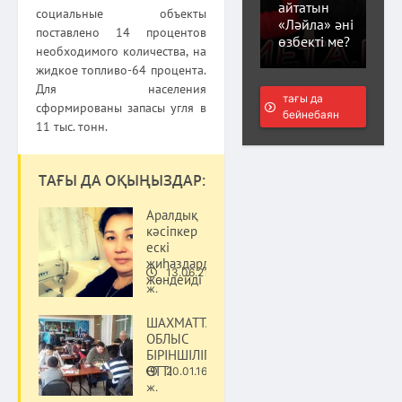
айтатын
социальные объекты
«Ләйла» әні
поставлено 14 процентов
өзбекті ме?
необходимого количества, на
жидкое топливо-64 процента.
Для населения
тағы да
сформированы запасы угля в
бейнебаян
11 тыс. тонн.
ТАҒЫ ДА ОҚЫҢЫЗДАР:
Аралдық
кәсіпкер
ескі
жиһаздарды
13.06.21
жөндейді
Қоғам
ж.
ШАХМАТТАН
ОБЛЫС
БІРІНШІЛІГІ
ӨТТІ
20.01.16
Қоғам
ж.