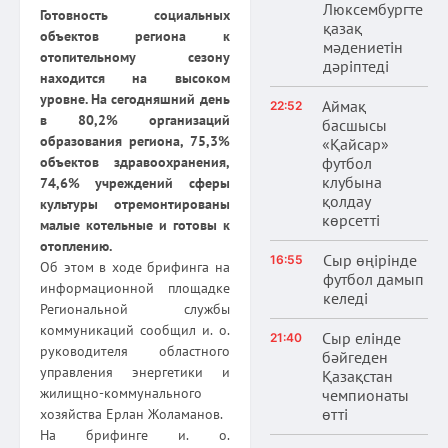
Люксембургте
Готовность социальных
қазақ
объектов региона к
мәдениетін
отопительному сезону
дәріптеді
находится на высоком
уровне. На сегодняшний день
Аймақ
22:52
в 80,2% организаций
басшысы
образования региона, 75,3%
«Қайсар»
футбол
объектов здравоохранения,
клубына
74,6% учреждений сферы
қолдау
культуры отремонтированы
көрсетті
малые котельные и готовы к
отоплению.
Сыр өңірінде
16:55
Об этом в ходе брифинга на
футбол дамып
информационной площадке
келеді
Региональной службы
коммуникаций сообщил и. о.
Сыр елінде
21:40
руководителя областного
бәйгеден
управления энергетики и
Қазақстан
жилищно-коммунального
чемпионаты
өтті
хозяйства Ерлан Жоламанов.
На брифинге и. о.