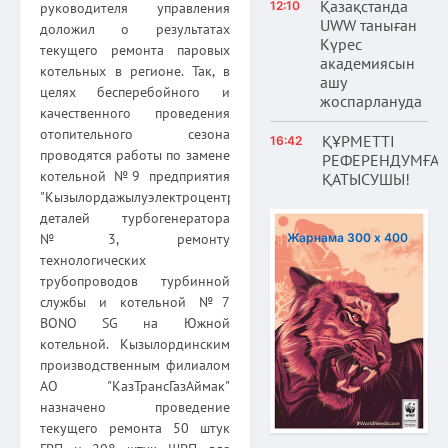
Қазақстанда
12:10
руководителя управления
UWW таныған
доложил о результатах
Күрес
текущего ремонта паровых
академиясын
котельных в регионе. Так, в
ашу
целях бесперебойного и
жоспарлануда
качественного проведения
отопительного сезона
ҚҰРМЕТТІ
16:42
проводятся работы по замене
РЕФЕРЕНДУМҒА
котельной №9 предприятия
ҚАТЫСУШЫ!
"Кызылордажылуэлектроцентр",
деталей турбогенератора
Жарнама 300 х 400
№3, ремонту
технологических
трубопроводов турбинной
службы и котельной №7
ВОNО SG на Южной
котельной. Кызылординским
производственным филиалом
АО "КазТрансГазАймак"
назначено проведение
текущего ремонта 50 штук