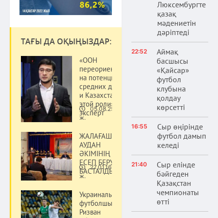
Люксембургте
қазақ
мәдениетін
дәріптеді
ТАҒЫ ДА ОҚЫҢЫЗДАР:
Аймақ
22:52
«ООН
басшысы
переориентируется
«Қайсар»
на потенциал
футбол
средних держав —
клубына
и Казахстан готов к
қолдау
этой роли» –
көрсетті
05.08.25
эксперт
Қоғам
ж.
Сыр өңірінде
16:55
футбол дамып
ЖАЛАҒАШТА
АУДАН
келеді
ӘКІМІНІҢ
ЕСЕП БЕРУІ
Сыр елінде
21:40
27.01.16
БАСТАЛДЫ
Қоғам
бәйгеден
ж.
Қазақстан
чемпионаты
Украиналық
өтті
футболшы
Ризван