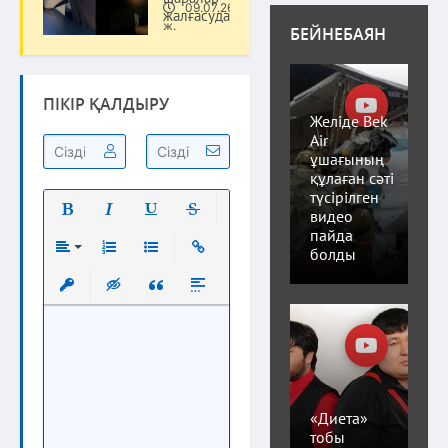
09.07.26
жалғасуда
Қоғам
ж.
БЕЙНЕБАЯН
ПІКІР ҚАЛДЫРУ
Желіде Bek
Air
ұшағының
құлаған сәті
түсірілген
видео
пайда
Полужирный
Курсив
Подчеркнутый
Зачеркнутый
болды
Выравнивание
Нумерованный список
Маркированный список
Вставить ссылку
Вставить защищенную ссылку
Вставка скрытого текста
Вставка цитаты
Вставка спойлера
«Диета»
тобы