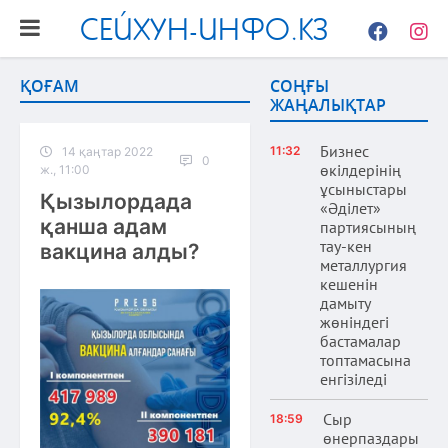
СЕЙХУН-ИНФО.КЗ
Facebook
Instag
ҚОҒАМ
СОҢҒЫ
ЖАҢАЛЫҚТАР
Бизнес
11:32
14 қаңтар 2022
0
өкілдерінің
ж., 11:00
ұсыныстары
Қызылордада
«Әділет»
қанша адам
партиясының
тау-кен
вакцина алды?
металлургия
кешенін
дамыту
жөніндегі
бастамалар
топтамасына
енгізіледі
Сыр
18:59
өнерпаздары