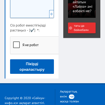
айтатын
«Ләйла» әні
өзбекті ме?
0
Сіз робот еместігіңізді
тағы да
бейнебаян
растаңыз - [
✔
]
*
:
Пікірді
орналастыру
Ақпараттық
өнім
+18
Copyright © 2020 «Сейхун-
жасқа толған
инфо.кз» ақпарат агенттігі.