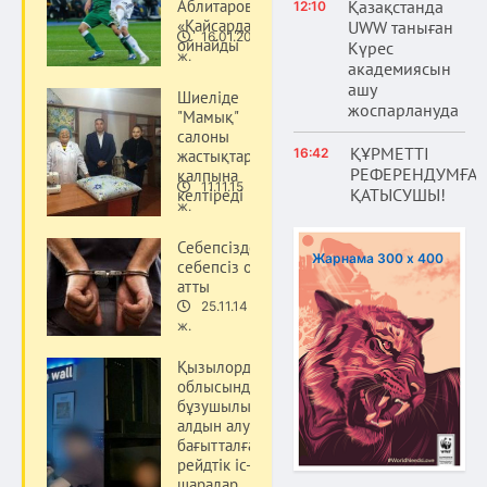
Аблитаров
Қазақстанда
12:10
«Қайсарда»
UWW таныған
16.01.20
ойнайды
Күрес
Қоғам
ж.
академиясын
ашу
Шиеліде
жоспарлануда
"Мамық"
салоны
ҚҰРМЕТТІ
16:42
жастықтарды
РЕФЕРЕНДУМҒА
қалпына
11.11.15
ҚАТЫСУШЫ!
келтіреді
Қоғам
ж.
Себепсізден
Жарнама 300 х 400
себепсіз оқ
атты
25.11.14
Қоғам
ж.
Қызылорда
облысында құқық
бұзушылықтардың
алдын алуға
бағытталған
рейдтік іс-
шаралар