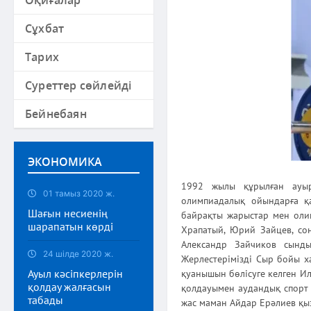
Оқиғалар
Сұхбат
Тарих
Суреттер сөйлейді
Бейнебаян
ЭКОНОМИКА
1992 жылы құрылған ауыр
01 тамыз 2020 ж.
олимпиадалық ойындарға қа
Шағын несиенің
байрақты жарыстар мен олим
шарапатын көрді
Храпатый, Юрий Зайцев, со
Александр Зайчиков сынды
24 шілде 2020 ж.
Жерлестерімізді Сыр бойы х
Ауыл кәсіпкерлерін
қуанышын бөлісуге келген Ил
қолдау жалғасын
қолдауымен аудандық спорт 
табады
жас маман Айдар Ерәлиев қы