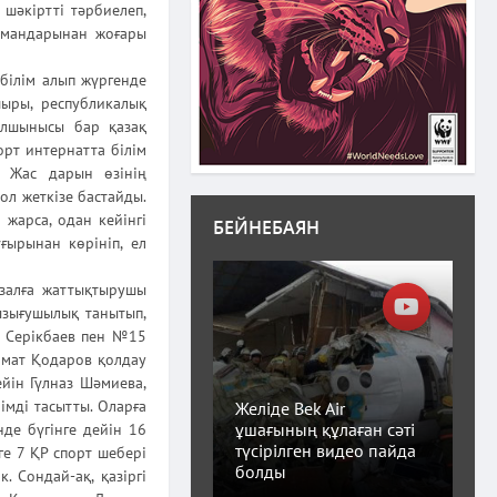
шәкіртті тәрбиелеп,
мамандарынан жоғары
 білім алып жүргенде
шыры, республикалық
құлшынысы бар қазақ
рт интернатта білім
. Жас дарын өзінің
ол жеткізе бастайды.
жарса, одан кейінгі
БЕЙНЕБАЯН
ғырынан көрініп, ел
 залға жаттықтырушы
ызығушылық танытып,
к Серікбаев пен №15
лмат Қодаров қолдау
йін Гүлназ Шәмиева,
мді тасытты. Оларға
Желіде Bek Air
ұшағының құлаған сәті
нде бүгінге дейін 16
түсірілген видео пайда
ге 7 ҚР спорт шебері
болды
. Сондай-ақ, қазіргі