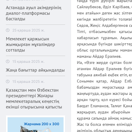
таңда түрлі дүбірлі жарыс
Сайлаубеков, Әділ Кәрібаев,
Астанада ауыл әкімдерінің
диалог-платформасы
мен атайын» деген жас зілте
басталды
көгінде желбірететін толағ
Седов, Жеңіс Алдабергенов 
25 қараша 2025 ж.
Тіпті, отбасымызбен қаты
хабарласып тұрамын. Ақылын
Мемлекет қаржысын
жымқырған мұғалімдер
арқасында бүгінде шәкіртте
сотталды
облыс орталығындағы маманд
маманы Айдар Ерәлиев.
15 қараша 2025 ж.
Иә, «Өзге жерде сұлтан болғ
атанған Айдар Ерәлиев бүгі
Жаңа бағыттар айқындалды
табуына аянбай еңбек етіп, 
Сонымен қатар, Айдар Елб
15 қараша 2025 ж.
бабамыздан мирастыққа ама
Қазақстан мен Өзбекстан
жаңғыртуда, аудан жастары ар
президенттері Жоғары
арқан тарту, қол күресі бой
мемлекетаралық кеңестің
Бағдат Еламанов, Талғат Қа
екінші отырысына қатысты
жарқырап, аудан абыройын 
құрама сапында аймақ намыс
Жарнама 200 х 300
Жас та болса егемен елімізд
әкімінің, облыстық денешын