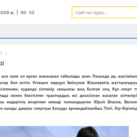
2026 ж.
00
:
52
0
рі
ң, өсе келе ол әркез жаныңнан табылады екен. Расында да, жастайым
штар боп өстім. Ұстазым марқұм Зейнулла Жәкияевтің жаттықтыру
кізгенмен, ауданда зілтемір секциясы жоқ болған соң, бұл спорт т
ада ломға бекітілген трактордың екі дискісінен жасаған зілтемір
ы өздерінің өнерімен әлемді тамсандырған Юрий Власов, Васили
 сынды даңқты спортшы болуды армандайтынбыз. Тіпті, бір-бірімізд