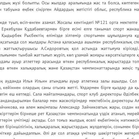
ылдың жүзі болыпты. Осы жылдар аралығында жас та болса, көптеген 
 табуына еңбек сіңірген Айдардың жетістігі облыс, республика 
де туып, өсіп-өнген азамат. Жосалы кентіндегі №121 орта мектепте
 Еркебұлан Құдабаевтармен бірге есімі елге танымал спорт жана
сі Қыдырбек Рысбектің елімізде зілтемір спортымен шұғылдануға 
ақсатында сол жылдары Астана қаласында ашылған республикалық спо
н жаттықтырушысы А.Сидоровтың қол астында жаттығуға кіріседі
лығымен тынбай жаттығып жүріп, көп ұзамай жоғары көрсеткіштерге қ
дағы ауыр атлеттер арасында өткен республикалық жарыстарда топ 
да өткен халықаралық және Қазақстан чемпионаттарында жеңіс тұ
оң ауданда Илья Ильин атындағы ауыр атлетика залы ашылды. Сол
, кейіннен олардың саны отызға жетті. Ұлдармен бірге қыздар да қ
бегім еш кетпеді. Сала майталмандары, спорт клуб директоры Әділбе
андандырылған балалар мен жасөспірімдер мектебінің директоры А
Зайчикова, иә әлем жеңімпазы Александр Зайчиковтың жары, содан ке
ірттерім бірнеше рет Қазақстан чемпионатында үздік атанып, мерейі
рттерім үмітімді ақтады. Сол тоғыз жылдық еселі еңбегімнің нәтижесі
л біріншілігінің, халықаралық жарыстардың жүлдегерін, сонымен бір
іткер дайындаппын. Әлі де сол атаққа үміткер шәкірттерім жетерлік