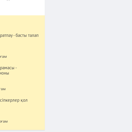
ратпау - басты талап
оғам
рамасы -
пионы
ғам
сіпкерлер қол
оғам