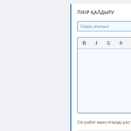
ПІКІР ҚАЛДЫРУ
Полужирный
Курсив
Подчеркнут
Зачерк
Сіз робот еместігіңізді рас