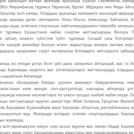
тарға дайындап жатқан өрендер арасында Ерасыл Сәулебеков, Бабы
 Әбіл Мирамбеков, Нұрғиса Пернетай, Әділет Әбдіқали мен Мәди Айт
міршілер өсіп келеді. Олардың арасында келешекте жасындай жарқыр
айлар шығады деген сенімдемін. Илья Ильин, Александр Зайчиков, А
сынды ауыр атлетика спортының майталмандарымен тәжірибе алмасып, 
сып тұрамыз. Қазақстанға еңбек сіңірген жаттықтырушы Вилори 
 айтып, кеңесін түйсігіме түйіп тұрамын. Сондай сала білгірлер
рім қандай деңгейде болсын өткен жарыстарда жоғары нәтиже көрсету
ардың қалауымен спорт интернатқа білімдерін жетілдіруге қабылд
анша, өз еліңде ұлтан бол» деп дана халқымыз айтқандай, жас та болс
нде Қармақшы өңірінің жас зілтеміршілерін жаттықтыруда, оларды
ел ықыласына бөленуде.
асының «Болашаққа бағдар: рухани жаңғыру» бағдарламалық мақ
натталып келе жатқан салт-дәстүрімізді, нақтырақ айтқанда ұлт
асында кеңінен насихаттауға өз үлесін қосуда тынбай еңбек етуде. Он
ынша жаттықтырып жүрген шәкірттері Абай Оспанов, Ерсұлтан Жалғас
наев, Бауыржан Қуанышбаев және басқалар облыстық, республикалық 
асқақтатып жүр. Жоғарыда есімдері аталған спортшылардың барлы
ын қорғауда.
ің өсіп-өркендеуіне елеулі үлес қосып жүрген жас маман Айдар Ерәли
ықтыру және спорт басқармасының алғыстары мен мадақтамаларына ие