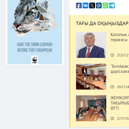
ТАҒЫ ДА ОҚЫҢЫЗДАР
Қалалық 
төрағасы
21.07.2
"Болашақ
дәрісхан
29.11.1
ЖЕМҚОР
ТАҚЫРЫБ
ӨТТІ
27.11.15