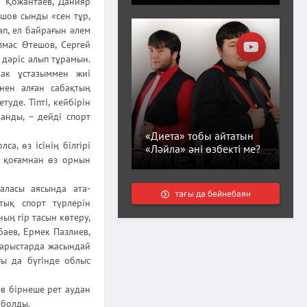
р Қожантаев, Данияр
ошов сынды «сен тұр,
ап, ел байрағын әлем
лмас Өтешов, Сергей
дәріс алып тұрамын.
Пак ұстазыммен жиі
інен алған сабақтың
де. Тіпті, кейбірін
анды, – дейді спорт
«Диета» тобы айтатын
а, өз ісінің білгірі
«Ләйла» әні өзбекті ме?
ң қоғамнан өз орнын
аласы аясында ата-
тағы да бейнебаян
тық спорт түрлерін
ың гір тасын көтеру,
баев, Ермек Пазлиев,
жарыстарда жасындай
ғы да бүгінде облыс
ев бірнеше рет аудан
 болды.