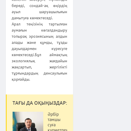
береді, сондай-ақ өңірдің
ауыл шаруашылығын
дамытуға көмектеседі.
Арал теңізінің тартылған
аумағын көгалдандыру
топырақ эрозиясының алдын
алады және құмды, тұзды
дауылдармен күресуге
көмектеседі.Бұл аймақтың
экологиялық жағдайын
жақсартып, жергілікті
тұрғындардың денсаулығын
қорғайды.
ТАҒЫ ДА ОҚЫҢЫЗДАР:
Әрбір
тамшы
суға
құрметпен