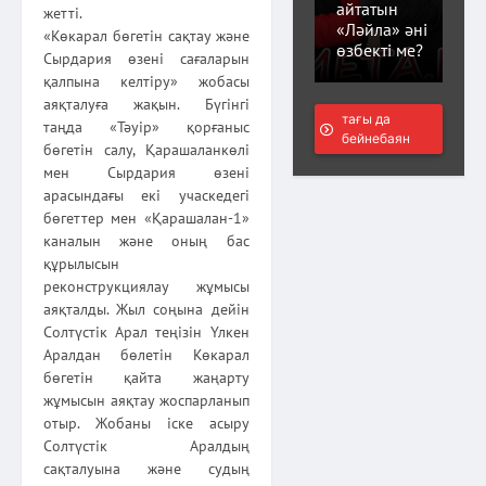
айтатын
жетті.
«Ләйла» әні
«Көкарал бөгетін сақтау және
өзбекті ме?
Сырдария өзені сағаларын
қалпына келтіру» жобасы
аяқталуға жақын. Бүгінгі
тағы да
таңда «Тәуір» қорғаныс
бейнебаян
бөгетін салу, Қарашаланкөлі
мен Сырдария өзені
арасындағы екі учаскедегі
бөгеттер мен «Қарашалан-1»
каналын және оның бас
құрылысын
реконструкциялау жұмысы
аяқталды. Жыл соңына дейін
Солтүстік Арал теңізін Үлкен
Аралдан бөлетін Көкарал
бөгетін қайта жаңарту
жұмысын аяқтау жоспарланып
отыр. Жобаны іске асыру
Солтүстік Аралдың
сақталуына және судың