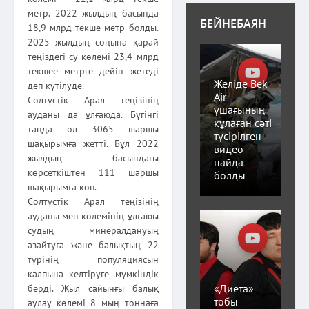
метр. 2022 жылдың басында
БЕЙНЕБАЯН
18,9 млрд текше метр болды.
2025 жылдың соңына қарай
теңіздегі су көлемі 23,4 млрд
текшее метрге дейін жетеді
Желіде Bek
деп күтілуде.
Air
Солтүстік Арал теңізінің
ұшағының
ауданы да ұлғаюда. Бүгінгі
құлаған сәті
таңда ол 3065 шаршы
түсірілген
шақырымға жетті. Бұл 2022
видео
жылдың басындағы
пайда
көрсеткіштен 111 шаршы
болды
шақырымға көп.
Солтүстік Арал теңізінің
ауданы мен көлемінің ұлғаюы
судың минералдануың
азайтуға және балықтың 22
түрінің популяциясын
қалпына келтіруге мүмкіндік
«Диета»
берді. Жыл сайынғы балық
тобы
аулау көлемі 8 мың тоннаға