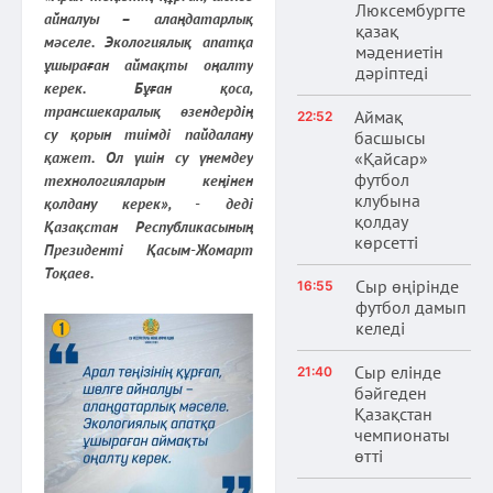
Люксембургте
айналуы – алаңдатарлық
қазақ
мәселе. Экологиялық апатқа
мәдениетін
ұшыраған аймақты оңалту
дәріптеді
керек. Бұған қоса,
трансшекаралық өзендердің
Аймақ
22:52
су қорын тиімді пайдалану
басшысы
қажет. Ол үшін су үнемдеу
«Қайсар»
футбол
технологияларын кеңінен
клубына
қолдану керек», - деді
қолдау
Қазақстан Республикасының
көрсетті
Президенті Қасым-Жомарт
Тоқаев.
Сыр өңірінде
16:55
футбол дамып
келеді
Сыр елінде
21:40
бәйгеден
Қазақстан
чемпионаты
өтті