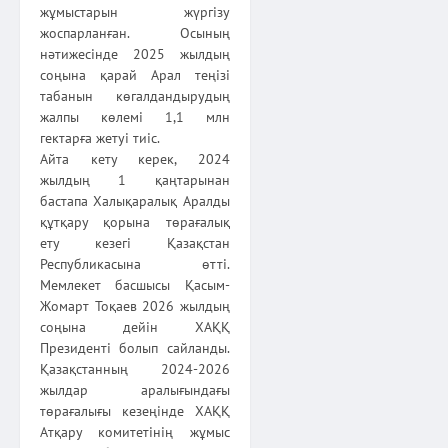
жұмыстарын жүргізу
жоспарланған. Осының
нәтижесінде 2025 жылдың
соңына қарай Арал теңізі
табанын көгалдандырудың
жалпы көлемі 1,1 млн
гектарға жетуі тиіс.
Айта кету керек, 2024
жылдың 1 қаңтарынан
бастапа Халықаралық Аралды
құтқару қорына төрағалық
ету кезегі Қазақстан
Республикасына өтті.
Мемлекет басшысы Қасым-
Жомарт Тоқаев 2026 жылдың
соңына дейін ХАҚҚ
Президенті болып сайланды.
Қазақстанның 2024-2026
жылдар аралығындағы
төрағалығы кезеңінде ХАҚҚ
Атқару комитетінің жұмыс