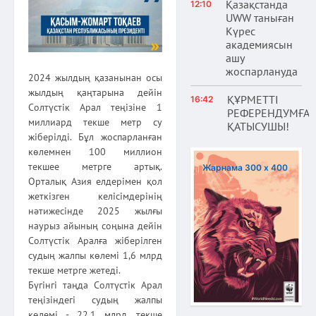
Қазақстанда
12:10
UWW таныған
Күрес
академиясын
ашу
жоспарлануда
2024 жылдың қазанынан осы
жылдың қаңтарына дейін
ҚҰРМЕТТІ
16:42
Солтүстік Арал теңізіне 1
РЕФЕРЕНДУМҒА
миллиард текше метр су
ҚАТЫСУШЫ!
жіберілді. Бұл жоспарланған
көлемнен 100 миллион
текшее метрге артық.
Жарнама 300 х 400
Орталық Азия елдерімен қол
жеткізген келісімдерінің
нәтижесінде 2025 жылғы
наурыз айының соңына дейін
Солтүстік Аралға жіберілген
судың жалпы көлемі 1,6 млрд
текше метрге жетеді.
Бүгінгі таңда Солтүстік Арал
теңізіндегі судың жалпы
көлемі - 22,1 млрд текше