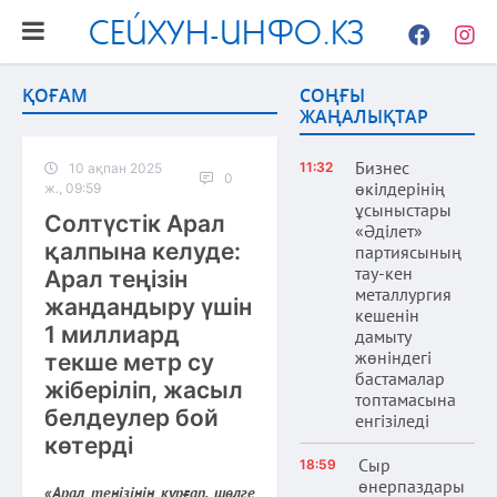
СЕЙХУН-ИНФО.КЗ
Facebook
Instag
ҚОҒАМ
СОҢҒЫ
ЖАҢАЛЫҚТАР
Бизнес
11:32
10 ақпан 2025
0
өкілдерінің
ж., 09:59
ұсыныстары
Солтүстік Арал
«Әділет»
қалпына келуде:
партиясының
тау-кен
Арал теңізін
металлургия
жандандыру үшін
кешенін
1 миллиард
дамыту
жөніндегі
текше метр су
бастамалар
жіберіліп, жасыл
топтамасына
белдеулер бой
енгізіледі
көтерді
Сыр
18:59
өнерпаздары
«Арал теңізінің құрғап, шөлге