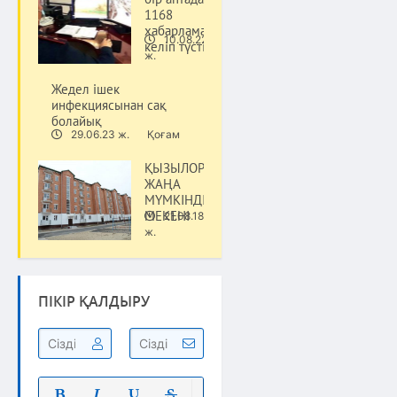
1168
хабарлама
10.08.22
келіп түсті
Қоғам
ж.
Жедел ішек
инфекциясынан сақ
болайық
29.06.23 ж.
Қоғам
ҚЫЗЫЛОРДА
ЖАҢА
МҮМКІНДІКТЕР
МЕКЕНІ
21.08.18
Қоғам
ж.
ПІКІР ҚАЛДЫРУ