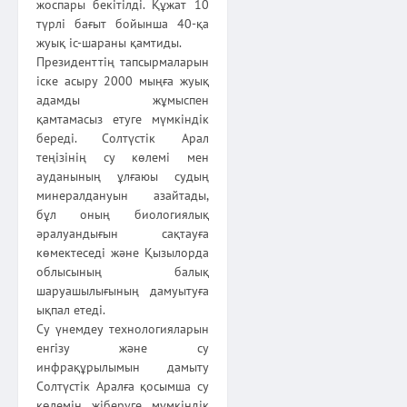
жоспары бекітілді. Құжат 10
түрлі бағыт бойынша 40-қа
жуық іс-шараны қамтиды.
Президенттің тапсырмаларын
іске асыру 2000 мыңға жуық
адамды жұмыспен
қамтамасыз етуге мүмкіндік
береді. Солтүстік Арал
теңізінің су көлемі мен
ауданының ұлғаюы судың
минералдануын азайтады,
бұл оның биологиялық
әралуандығын сақтауға
көмектеседі және Қызылорда
облысының балық
шаруашылығының дамуытуға
ықпал етеді.
Су үнемдеу технологияларын
енгізу және су
инфрақұрылымын дамыту
Солтүстік Аралға қосымша су
көлемін жіберуге мүмкіндік