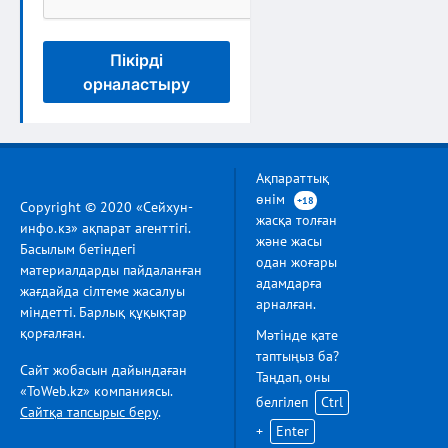
Пікірді
орналастыру
Ақпараттық
өнім
+18
Copyright © 2020 «Сейхун-
жасқа толған
инфо.кз» ақпарат агенттігі.
және жасы
Басылым бетіндегі
одан жоғары
материалдарды пайдаланған
адамдарға
жағдайда сілтеме жасалуы
арналған.
міндетті. Барлық құқықтар
қорғалған.
Мәтінде қате
таптыңыз ба?
Сайт жобасын дайындаған
Таңдап, оны
«ToWeb.kz» компаниясы.
белгілеп
Ctrl
Сайтқа тапсырыс беру
.
+
Enter