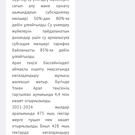
сатып алу және орнату
шығындарын субсидиялау
мөлшері 50%-дан 80%-ға
дейін ұлғайтылды. Су үнемдеу
жүйелерін пайдаланатын
дихандар үшін су армалысуға
субсидия мөлшері тарифке
байланысты 85%-ға дейін
ұлғайтылды.
Арал теңізі бассейніндегі
аймақты оңалту мақсатында
көгалдандыру жұмысы
жалғасып жатыр. Бүгінде
Үлкен Арал теңізінің
тартылған аумағында 4,4 млн
көшет отырғызылды.
2021-2024 жылдар
аралығында 475 мың гектар
жерге тұқым мен көшет
отырғызылды. Биыл 428 мың
гектарда көгалдандыру