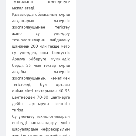
тұздылығын төмендетуге
ықпал етеді.
Қызылорда облысының күріш
алқаптарын лазерлік
жоспарлаушымен тегістеу
және су үнемдеу
технологияларын пайдалану
шамамен 200 млн текше метр
су үнемдеп, оны Солтүстік
Аралға жіберуге мүмкіндік
берді. 55 мың гектар күріш
алқабы лазерлік
жоспарлаушының көмегімен
тегістелді, бұл орташа
өнімділікті гектарынан 40-55
центнерден 70-80 центнерге
дейін арттыруға септігін
тигізді.
Су үнемдеу технологияларын
енгізуді ынталандыру үшін
шаруалардың инфрақұрылым
жүргізу, су үнемдеу жүйелерін