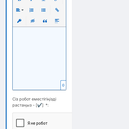
Полужирный
Курсив
Подчеркнутый
Зачеркнутый
Выравнивание
Нумерованный список
Маркированный список
Вставить ссылку
Вставить защищенную ссылку
Вставка скрытого текста
Вставка цитаты
Вставка спойлера
0
Сіз робот еместігіңізді
растаңыз - [
✔
]
*
: