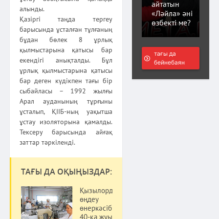
айтатын
алынды.
«Ләйла» әні
Қазіргі таңда тергеу
өзбекті ме?
барысында ұсталған тұлғаның
бұдан бөлек 8 ұрлық
қылмыстарына қатысы бар
тағы да
екендігі анықталды. Бұл
бейнебаян
ұрлық қылмыстарына қатысы
бар деген күдікпен тағы бір
сыбайласы – 1992 жылғы
Арал ауданының тұрғыны
ұсталып, ҚІІБ-ның уақытша
ұстау изоляторына қамалды.
Тексеру барысында айғақ
заттар тәркіленді.
ТАҒЫ ДА ОҚЫҢЫЗДАР:
Қызылордада
өңдеу
өнеркәсібінде
40-қа жуық