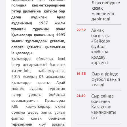
Люксембургте
полиция қызметкерлерімен
қазақ
пәтер ұрлығына қатысы бар
мәдениетін
деген күдікпен Арал
дәріптеді
ауданының 1987 жылы
туылған тұрғыны және
Аймақ
22:52
Қызылорда қаласының 1993
басшысы
«Қайсар»
жылғы тұрғындары ұсталып,
футбол
оларға қатысты қылмыстық
клубына
іс қозғалды.
қолдау
Қызылорда облыстық ішкі
көрсетті
істер департаменті баспасөз
қызметінің хабарлауынша,
Сыр өңірінде
16:55
2015 жылдың 06 ақпанында
футбол дамып
Қызылорда қаласы, Арай
келеді
мөлтек ауданы тұрғының
пәтер ұрлығы бойынша
Сыр елінде
21:40
арыздануымен Қызылорда
бәйгеден
ҚІІБ қызметкерлері оқиға
Қазақстан
чемпионаты
орнына дереу жетіп, ұрлық
өтті
фактісі қонақ бөлменің
терезесінен кіру арқылы