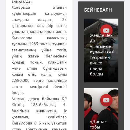
анықталды.
Жоғарыда аталған
БЕЙНЕБАЯН
күдіктілердің қатысуымен
ағымдағы жылдың 25
қаңтарында тағы бір пәтер
ұрлығы қылмысы орын алған.
Желіде Bek
Қызылорда қаласының
Air
тұрғыны 1985 жылы туылған
ұшағының
азаматшаның үйіне түсіп,
құлаған сәті
үйдің жатын бөлмесінен
түсірілген
құндыз тонын, планшетін
видео
пайда
және алтын бұйымдарын
болды
қолды етіп, жалпы құны
2,580,000 теңге көлемінде
шығын келтіргені белгілі
болды.
Аталған дерек бойынша ҚР
ҚК-нің 188-бабының 4-
бөлігімен қылмыстық іс
қозғалып, күдіктілер
«Диета»
Қызылорда ҚІІБ-ның уақытша
тобы
ұстау абақтысына қамаққа