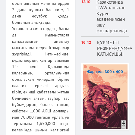
Қазақстанда
12:10
орын алғанын және пәтерден
UWW таныған
2 дана құндыз бас киім, 1
Күрес
дана ноутбук қолды
академиясын
болғанын анықтады.
ашу
Ұсталған азаматтардың басқа
жоспарлануда
да қылмыстарға
қатыстылығын анықтау
ҚҰРМЕТТІ
16:42
мақсатында жедел іс-шаралар
РЕФЕРЕНДУМҒА
ҚАТЫСУШЫ!
жүргізілді. Нәтижесінде,
күдіктілердің қаңтар айының
14-і күні Қызылорда
Жарнама 300 х 400
қаласының орталығында
орналасқан үйлердің біріне
пластик терезесі арқылы
кіріп, екінші қабаттағы жатын
бөлмеден алтын, гауһар тас
бұйымдарын, бағалы тонын,
сейфтен 1,000 АҚШ доллары
мен 70,000 теңгесін ұрлап, үй
тұрғынына 1,650,000 теңге
көлемінде шығын келтіргені