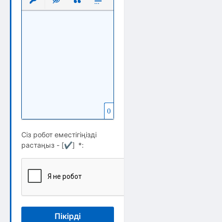
Вставить защищенную ссылку
Вставка скрытого текста
Вставка цитаты
Вставка спойлера
0
Сіз робот еместігіңізді
растаңыз - [
✔
]
*
:
Пікірді