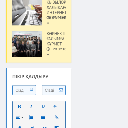
ҚЫЗЫЛОРДАДА
ХАЛЫҚАРАЛЫҚ
ИНТЕРНЕТ-
ФОРУМ ӨТЕДІ
16.05.17
Қоғам
ж.
КӨРНЕКТІ
ҒАЛЫМҒА
ҚҰРМЕТ
28.02.16
Қоғам
ж.
ПІКІР ҚАЛДЫРУ
Полужирный
Курсив
Подчеркнутый
Зачеркнутый
Выравнивание
Нумерованный список
Маркированный список
Вставить ссылку