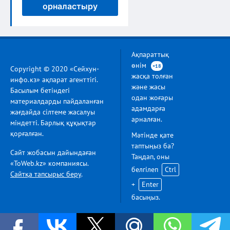
орналастыру
Ақпараттық
өнім
+18
Copyright © 2020 «Сейхун-
жасқа толған
инфо.кз» ақпарат агенттігі.
және жасы
Басылым бетіндегі
одан жоғары
материалдарды пайдаланған
адамдарға
жағдайда сілтеме жасалуы
арналған.
міндетті. Барлық құқықтар
қорғалған.
Мәтінде қате
таптыңыз ба?
Сайт жобасын дайындаған
Таңдап, оны
«ToWeb.kz» компаниясы.
белгілеп
Ctrl
Сайтқа тапсырыс беру
.
+
Enter
басыңыз.