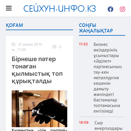
СЕЙХУН-ИНФО.КЗ
Facebook
Instag
ҚОҒАМ
СОҢҒЫ
ЖАҢАЛЫҚТАР
Бизнес
11:32
21 ақпан 2015
0
өкілдерінің
ж., 11:50
ұсыныстары
Бірнеше пәтер
«Әділет»
тонаған
партиясының
тау-кен
қылмыстық топ
металлургия
құрықталды
кешенін
дамыту
жөніндегі
бастамалар
топтамасына
енгізіледі
Сыр
18:59
өнерпаздары
Қылмыстың «ізін суытпай»