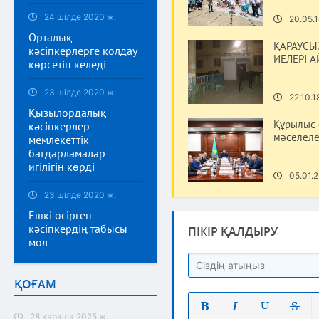
24 шілде 2020 ж.
20.05.1
Орталық
ҚАРАУСЫЗ
кәсіпкерлерге қолдау
ИЕЛЕРІ 
көрсетіп келеді
23 шілде 2020 ж.
22.10.1
Қызылордалық
Құрылыс 
кәсіпкерлер
мәселеле
мемлекеттік
бағдарламалар
игілігін көрді
05.01.2
23 шілде 2020 ж.
Ешкі өсірген
кәсіпкердің табысы
ПІКІР ҚАЛДЫРУ
мол
ҚОҒАМ
28 қараша 2025 ж.