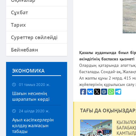
Оқиғалар
Сұхбат
Тарих
Суреттер сөйлейді
Бейнебаян
Қазалы ауданында биыл бір
әкімдігінің баспасөз қызметі 
Олардың қатарында апаттық
ЭКОНОМИКА
басталады. Сондай-ақ, Жала
Ал жалпы құны 2 млрд. 415 м
жүйелерінің құрылысын салу 
01 тамыз 2020 ж.
Шағын несиенің
шарапатын көрді
ТАҒЫ ДА ОҚЫҢЫЗДАР
24 шілде 2020 ж.
Ауыл кәсіпкерлерін
ҚЫЗЫЛОР
қолдау жалғасын
БАЛАБАҚ
табады
ҚАМТЫЛ