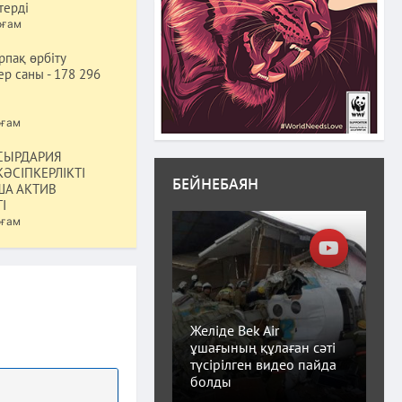
терді
оғам
пақ өрбіту
р саны - 178 296
оғам
СЫРДАРИЯ
ӘСІПКЕРЛІКТІ
БЕЙНЕБАЯН
А АКТИВ
І
оғам
Желіде Bek Air
ұшағының құлаған сәті
түсірілген видео пайда
болды