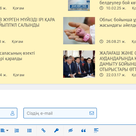
белдеулер бой кө
6 ж.
Қоғам
10.02.25 ж.
Қ
 ЖҮРГЕН МҮЙІЗДІ ІРІ ҚАРА
Облыс бойынша ұр
АЙЫППҰЛ САЛЫНДЫ
жасындагы әйелде
8 ж.
Қоғам
26.08.21 ж.
Қ
саласының өзекті
ЖАЛАҒАШ ЖӘНЕ 
рі қаралды
АУДАНДАРЫНДА К
ДАМЫТУ БОЙЫНШ
ОТЫРЫСТАРЫ ӨТТ
4 ж.
Қоғам
22.03.17 ж.
Қ