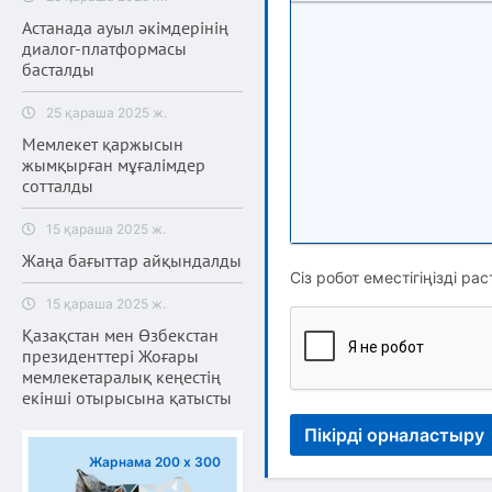
Полужирный
Курсив
Подчеркнут
Зачерк
Астанада ауыл әкімдерінің
диалог-платформасы
басталды
25 қараша 2025 ж.
Мемлекет қаржысын
жымқырған мұғалімдер
сотталды
15 қараша 2025 ж.
Жаңа бағыттар айқындалды
Сіз робот еместігіңізді рас
15 қараша 2025 ж.
Қазақстан мен Өзбекстан
президенттері Жоғары
мемлекетаралық кеңестің
екінші отырысына қатысты
Пікірді орналастыру
Жарнама 200 х 300