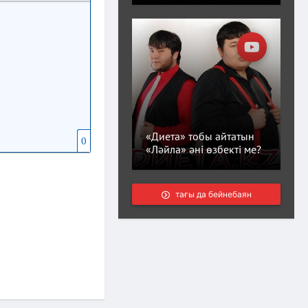
«Диета» тобы айтатын
0
«Ләйла» әні өзбекті ме?
тағы да бейнебаян