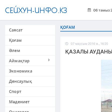
СЕЙХУН-ИНФО.КЗ
06 тамыз 
ҚОҒАМ
Саясат
Қоғам
07 маусым 2016 ж., 16:20
Әлем
ҚАЗАЛЫ АУДАН
Аймақтар
Экономика
Денсаулық
Спорт
Мәдениет