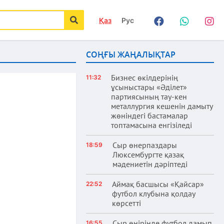
Қаз
Рус
Facebook
WhatsApp
Instag
іздеу
СОҢҒЫ ЖАҢАЛЫҚТАР
Бизнес өкілдерінің
11:32
ұсыныстары «Әділет»
партиясының тау-кен
металлургия кешенін дамыту
жөніндегі бастамалар
топтамасына енгізіледі
Сыр өнерпаздары
18:59
Люксембургте қазақ
мәдениетін дәріптеді
Аймақ басшысы «Қайсар»
22:52
футбол клубына қолдау
көрсетті
Сыр өңірінде футбол дамып
16:55