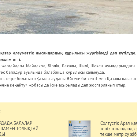
қатар әлеуметтік нысандардың құрылысы жүргізіледі деп күтілуде
мәлім етті.
 жағдайдағы Майдакөл, Бірлік, Лахалы, Шилі, Шәкен ауылдарындағ
ңтөс баһадүр ауылында балабақша құрылысы салынуда.
лн. теңге болатын «Қазалы ауданы Әйтеке би кенті мен Қазалы қалас
және кеңейту» жобасы да іске асырылады деп жоспарланып отыр.
:
ДАДА БАЛАЛАР
Солтүстік Арал қа
ШАМЕН ТОЛЫҚТАЙ
теңізін жанданды
ДЫ
текше метр су жіб