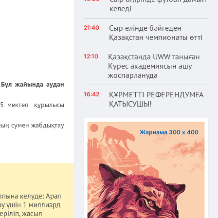
келеді
Сыр елінде бәйгеден
21:40
Қазақстан чемпионаты өтті
Қазақстанда UWW таныған
12:10
Күрес академиясын ашу
жоспарлануда
. Бұл жайында аудан
ҚҰРМЕТТІ РЕФЕРЕНДУМҒА
16:42
ҚАТЫСУШЫ!
ы 5 мектеп құрылысы
ының сумен жабдықтау
Жарнама 300 х 400
лпына келуде: Арал
ру үшін 1 миллиард
еріліп, жасыл