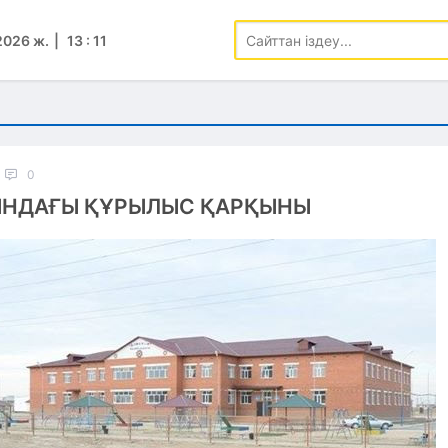
2026 ж.
13
:
11
0
ЫНДАҒЫ ҚҰРЫЛЫС ҚАРҚЫНЫ