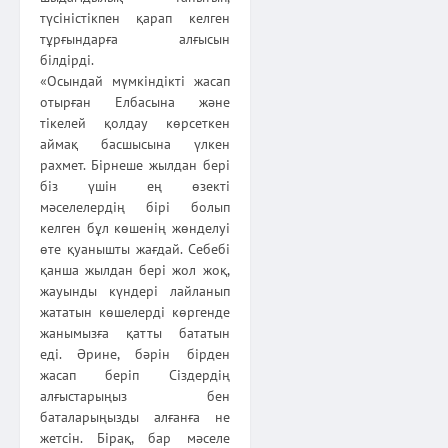
түсіністікпен қарап келген
тұрғындарға алғысын
білдірді.
«Осындай мүмкіндікті жасап
отырған Елбасына және
тікелей қолдау көрсеткен
аймақ басшысына үлкен
рахмет. Бірнеше жылдан бері
біз үшін ең өзекті
мәселелердің бірі болып
келген бұл көшенің жөнделуі
өте қуанышты жағдай. Себебі
қанша жылдан бері жол жоқ,
жауынды күндері лайланып
жататын көшелерді көргенде
жанымызға қатты бататын
еді. Әрине, бәрін бірден
жасап беріп Сіздердің
алғыстарыңыз бен
баталарыңызды алғанға не
жетсін. Бірақ, бар мәселе