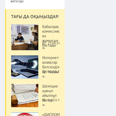
жеткізді.
ТАҒЫ ДА ОҚЫҢЫЗДАР:
Қабылдау
комиссиясы
өз
жұмысын
21.06.24
бастады
Қоғам
ж.
Интернет-
алаяқтар
белсенділігін
арттырды
05.03.26
Қоғам
ж.
Шемішке
шағып
айыппұл
төледі
04.03.15
Қоғам
ж.
«ДИПЛОММЕН