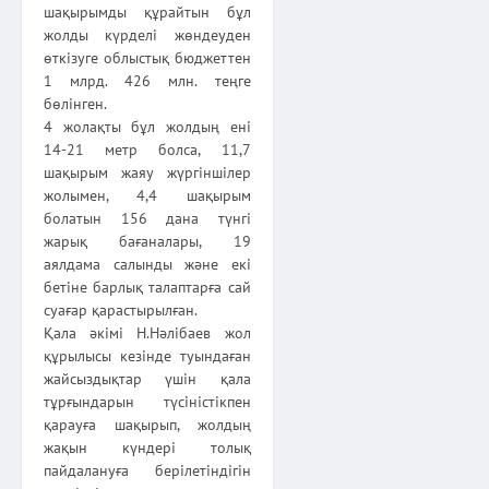
шақырымды құрайтын бұл
жолды күрделі жөндеуден
өткізуге облыстық бюджеттен
1 млрд. 426 млн. теңге
бөлінген.
4 жолақты бұл жолдың ені
14-21 метр болса, 11,7
шақырым жаяу жүргіншілер
жолымен, 4,4 шақырым
болатын 156 дана түнгі
жарық бағаналары, 19
аялдама салынды және екі
бетіне барлық талаптарға сай
суағар қарастырылған.
Қала әкімі Н.Нәлібаев жол
құрылысы кезінде туындаған
жайсыздықтар үшін қала
тұрғындарын түсіністікпен
қарауға шақырып, жолдың
жақын күндері толық
пайдалануға берілетіндігін