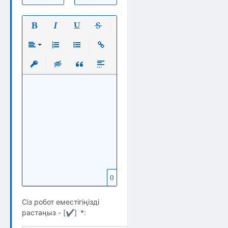
Полужирный
Курсив
Подчеркнутый
Зачеркнутый
Выравнивание
Нумерованный список
Маркированный список
Вставить ссылку
Вставить защищенную ссылку
Вставка скрытого текста
Вставка цитаты
Вставка спойлера
0
Сіз робот еместігіңізді
растаңыз - [
✔
]
*
: