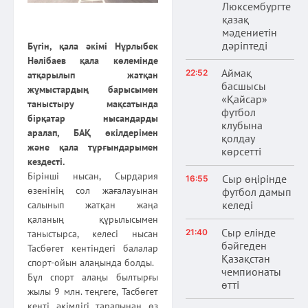
Люксембургте
қазақ
мәдениетін
дәріптеді
Бүгін, қала әкімі Нұрлыбек
Нәлібаев қала көлемінде
Аймақ
22:52
атқарылып жатқан
басшысы
жұмыстардың барысымен
«Қайсар»
таныстыру мақсатында
футбол
бірқатар нысандарды
клубына
аралап, БАҚ өкілдерімен
қолдау
және қала тұрғындарымен
көрсетті
кездесті.
Бірінші нысан, Сырдария
Сыр өңірінде
16:55
өзенінің сол жағалауынан
футбол дамып
келеді
салынып жатқан жаңа
қаланың құрылысымен
Сыр елінде
21:40
таныстырса, келесі нысан
бәйгеден
Тасбөгет кентіндегі балалар
Қазақстан
спорт-ойын алаңында болды.
чемпионаты
Бұл спорт алаңы былтырғы
өтті
жылы 9 млн. теңгеге, Тасбөгет
кенті әкімдігі тарапынан өз