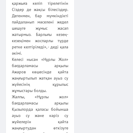
қаржыға келіп тірелетінін
Сіздер де жақсы білесіздер.
Дегенмен, бар мүмкіндікті
пайдаланып мәселені жедел
шешуге жұмыс жасап
жатырмыз. Барлығы кезең-
кезеңімен жоспарлы түрде
ретке келтіріледі», - деді қала
әкімі.
Келесі нысан «Нұрлы Жол»
бағдарламасы арқылы
Ажаров көшесінде қайта
жаңғыртылып жатқан ауыз су
жүйесінің құрылыс
жұмыстары болды.
Жалпы, «Нұрлы жол»
бағдарламасы арқылы
Қызылорда қаласы бойынша
ауыз су және кәріз су
жүйелерін қайта
жаңғыртудан өткізуге