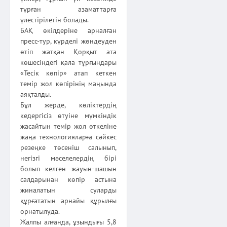
тұрған азаматтарға
үлестірілетін болады.
БАҚ өкілдеріне арналған
пресс-тур, күрделі жөндеуден
өтіп жатқан Қорқыт ата
көшесіндегі қала тұрғындары
«Тесік көпір» атап кеткен
темір жол көпірінің маңында
аяқталды.
Бұл жерде, көліктердің
кедергісіз өтуіне мүмкіндік
жасайтын темір жол өткеліне
жаңа технологияларға сәйкес
резеңке төсеніш салынып,
негізгі мәселелердің бірі
болып келген жауын-шашын
салдарынан көпір астына
жиналатын суларды
құрғататын арнайы құрылғы
орнатылуда.
Жалпы алғанда, ұзындығы 5,8