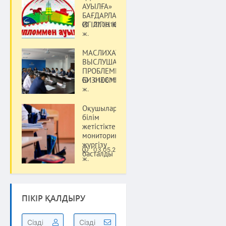
АУЫЛҒА»
БАҒДАРЛАМАСЫНЫҢ
ИГІЛІГІН КӨРДІ
27.08.18
Қоғам
ж.
МАСЛИХАТ
ВЫСЛУШАЛ
ПРОБЛЕМЫ
БИЗНЕСМЕНОВ
01.06.16
Қоғам
ж.
Оқушылардың
білім
жетістіктеріне
мониторинг
жүргізу
03.05.22
басталды
Қоғам
ж.
ПІКІР ҚАЛДЫРУ