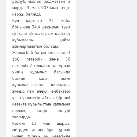
республикалық бюджеттен 3
млрд. 43 млн. 907 мың теңге
қаржы бөлінді.
Бұл қаржыға 27 жоба
бойынша 34,4 шақырым ауыз
су және 7,8 шақырым кәріз су
құбырлары қайта
жаңғыртылатын болады.
Жаппасбай батыр көшесіндегі
160 пәтерлік және 50
пәтерлік 2 көпқабатты тұрғын
үйдің құрылыс басында
болған қала әкімі
құрылысшыларға қарқынды
жұмыс пен елеулі еңбектері
үшін рахметін айтып, бірінші
кезекте құрылыстың сапасына
ерекше көңіл бөлуді
тапсырды.
Көлемі 13 мың шаршы
метрден астам бұл тұрғын
үйлер, тұрғын үй кезегінде