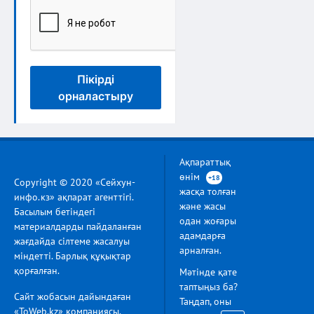
Пікірді
орналастыру
Ақпараттық
өнім
+18
Copyright © 2020 «Сейхун-
жасқа толған
инфо.кз» ақпарат агенттігі.
және жасы
Басылым бетіндегі
одан жоғары
материалдарды пайдаланған
адамдарға
жағдайда сілтеме жасалуы
арналған.
міндетті. Барлық құқықтар
қорғалған.
Мәтінде қате
таптыңыз ба?
Сайт жобасын дайындаған
Таңдап, оны
«ToWeb.kz» компаниясы.