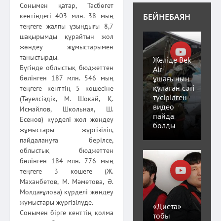
Сонымен қатар, Тасбөгет
БЕЙНЕБАЯН
кентіндегі 403 млн. 38 мың
теңгеге жалпы ұзындығы 8,7
шақырымды құрайтын жол
жөндеу жұмыстарымен
таныстырды.
Желіде Bek
Бүгінде облыстық бюджеттен
Air
ұшағының
бөлінген 187 млн. 546 мың
құлаған сәті
теңгеге кенттің 5 көшесіне
түсірілген
(Тәуелсіздік, М. Шоқай, Қ.
видео
Исмайлов, Школьная, Ш.
пайда
Есенов) күрделі жол жөндеу
болды
жұмыстары жүргізіліп,
пайдалануға берілсе,
облыстық бюджеттен
бөлінген 184 млн. 776 мың
теңгеге 3 көшеге (Ж.
Маханбетов, М. Мәметова, Ә.
Молдағұлова) күрделі жөндеу
жұмыстары жүргізілуде.
«Диета»
Сонымен бірге кенттің қолма
тобы