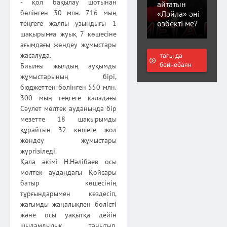
- қол бақылау шотынан
айтатын
бөлінген 30 млн. 716 мың
«Ләйла» әні
өзбекті ме?
теңгеге жалпы ұзындығы 1
шақырымға жуық 7 көшесіне
ағымдағы жөндеу жұмыстары
жасалуда.
тағы да
бейнебаян
Биылғы жылдың ауқымды
жұмыстарының бірі,
бюджеттен бөлінген 550 млн.
300 мың теңгеге қаладағы
Сәулет мөлтек ауданында бір
мезетте 18 шақырымды
құрайтын 32 көшеге жол
жөндеу жұмыстары
жүргізіледі.
Қала әкімі Н.Нәлібаев осы
мөлтек аудандағы Қойсары
батыр көшесінің
тұрғындарымен кездесіп,
жағымды жаңалықпен бөлісті
және осы уақытқа дейін
шыдамдылық танытып,