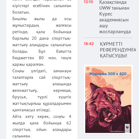
Қазақстанда
12:10
кірістері есебінен салынған
UWW таныған
болатын.
Күрес
Биылғы жылы да осы
академиясын
ашу
жұмыстардың жалғасы
жоспарлануда
ретінде, қала бойынша
барлығы 20 дана спорттық-
ҚҰРМЕТТІ
16:42
жаттығу алаңдары салынатын
РЕФЕРЕНДУМҒА
болады. Бұл бағытта
ҚАТЫСУШЫ!
бюджеттен 80 млн. теңге
қаржы қаралған.
Соңғы үлгідегі, заманауи
Жарнама 300 х 400
талаптарға сай спорттық-
жаттығу алаңында
веложаттығу, кермеше,
брусья, түрлі күштік
жаттықтырғыш құралдарымен
қамтамасыз етіледі.
Айта кету керек, соңғы 4
жылда қала бойынша 62
спорттық ойын алаңдары
салынған.