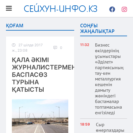
СЕЙХУН-ИНФО.КЗ
Facebook
Instag
ҚОҒАМ
СОҢҒЫ
ЖАҢАЛЫҚТАР
Бизнес
11:32
27 шілде 2017
0
өкілдерінің
ж., 23:08
ұсыныстары
ҚАЛА ӘКІМІ
«Әділет»
ЖУРНАЛИСТЕРМЕН
партиясының
тау-кен
БАСПАСӨЗ
металлургия
ТУРЫНА
кешенін
ҚАТЫСТЫ
дамыту
жөніндегі
бастамалар
топтамасына
енгізіледі
Сыр
18:59
өнерпаздары