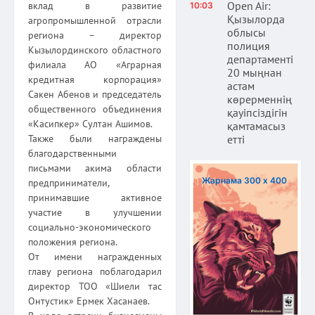
Open Air:
вклад в развитие
10:03
Қызылорда
агропромышленной отрасли
облысы
региона – директор
полиция
Кызылординского областного
департаменті
филиала АО «Аграрная
20 мыңнан
кредитная корпорация»
астам
Сакен Абенов и председатель
көрерменнің
общественного объединения
қауіпсіздігін
«Касипкер» Султан Ашимов.
қамтамасыз
Также были награждены
етті
благодарственными
письмами акима области
Жарнама 300 х 400
предприниматели,
принимавшие активное
участие в улучшении
социально-экономического
положения региона.
От имени награжденных
главу региона поблагодарил
директор ТОО «Шиели тас
Онтустик» Ермек Хасанаев.