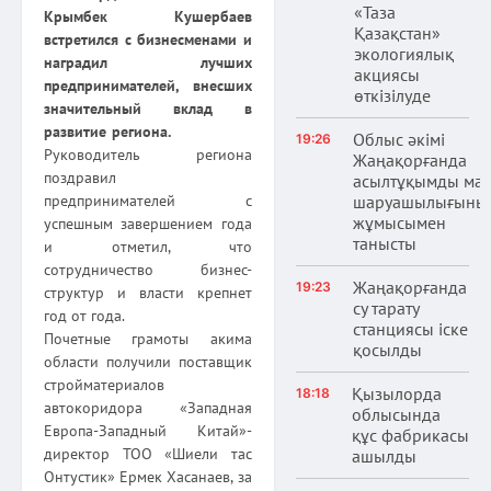
«Таза
Крымбек Кушербаев
Қазақстан»
встретился с бизнесменами и
экологиялық
наградил лучших
акциясы
предпринимателей, внесших
өткізілуде
значительный вклад в
развитие региона.
Облыс әкімі
19:26
Руководитель региона
Жаңақорғанда
поздравил
асылтұқымды ма
предпринимателей с
шаруашылығыны
жұмысымен
успешным завершением года
танысты
и отметил, что
сотрудничество бизнес-
Жаңақорғанда
19:23
структур и власти крепнет
су тарату
год от года.
станциясы іске
Почетные грамоты акима
қосылды
области получили поставщик
стройматериалов
Қызылорда
18:18
автокоридора «Западная
облысында
Европа-Западный Китай»-
құс фабрикасы
директор ТОО «Шиели тас
ашылды
Онтустик» Ермек Хасанаев, за