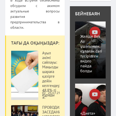
В ходе встречи бизнесмены
обсудили с акимом
актуальные вопросы
БЕЙНЕБАЯН
развития
предпринимательства в
области.
Желіде Bek
Air
ТАҒЫ ДА ОҚЫҢЫЗДАР:
ұшағының
құлаған сәті
Ауыл
түсірілген
әкімі
видео
сайлауы:
пайда
Маңызды
болды
шараға
қазірге
дейін
келгендер
48,8%-ті
25.07.21
құрады
Саясат
ж.
ПРОВОДИЛОСЬ
ЗАСЕДАНИЕ
«Диета»