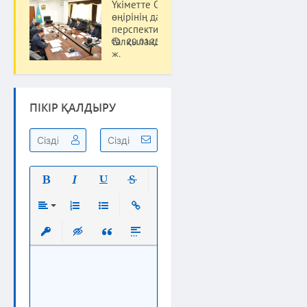
Үкіметте Сыр
өңірінің даму
перспективасы
талқыланды
20.01.23
Саясат
ж.
ПІКІР ҚАЛДЫРУ
Полужирный
Курсив
Подчеркнутый
Зачеркнутый
Выравнивание
Нумерованный список
Маркированный список
Вставить ссылку
Вставить защищенную ссылку
Вставка скрытого текста
Вставка цитаты
Вставка спойлера