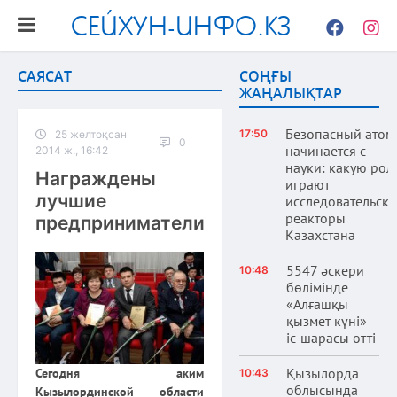
СЕЙХУН-ИНФО.КЗ
Facebook
Instag
САЯСАТ
СОҢҒЫ
ЖАҢАЛЫҚТАР
Безопасный атом
17:50
25 желтоқсан
0
начинается с
2014 ж., 16:42
науки: какую рол
Награждены
играют
лучшие
исследовательски
реакторы
предприниматели
Казахстана
5547 әскери
10:48
бөлімінде
«Алғашқы
қызмет күні»
іс-шарасы өтті
Қызылорда
Сегодня аким
10:43
облысында
Кызылординской области