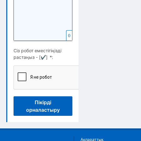
0
Сіз робот еместігіңізді
растаңыз - [
✔
]
*
:
Пікірді
орналастыру
Ақпараттық