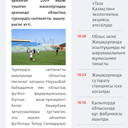
арналған 2009 жылы
«Таза
туылған жасөспірімдер
Қазақстан»
арасында облыстық
экологиялық
турнирдің салтанатты ашылу
акциясы
рәсімі өтті.
өткізілуде
Облыс әкімі
19:26
Жаңақорғанда
асылтұқымды ма
шаруашылығыны
жұмысымен
танысты
Турнирдің салтанатты
Жаңақорғанда
19:23
ашылуында облыстық
су тарату
мәслихат хатшысы Наурызбай
станциясы іске
Байқадамов пен облыстық
қосылды
футбол федерациясының
бірінші вице-президенті
Қызылорда
18:18
Болат Көшербаев
облысында
қатысушыларды құттықтап,
құс фабрикасы
аты аңызға айналған
ашылды
футболшы Тимур Санжарұлын