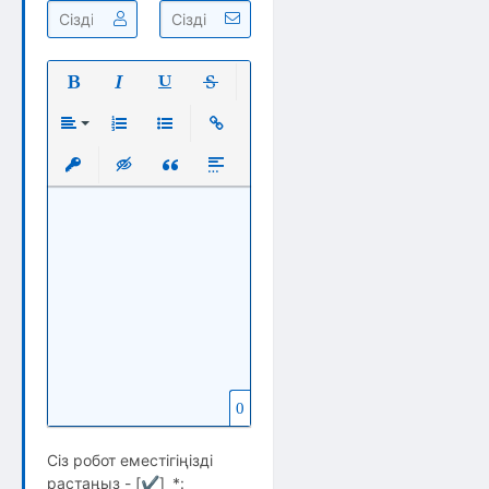
Полужирный
Курсив
Подчеркнутый
Зачеркнутый
Выравнивание
Нумерованный список
Маркированный список
Вставить ссылку
Вставить защищенную ссылку
Вставка скрытого текста
Вставка цитаты
Вставка спойлера
0
Сіз робот еместігіңізді
растаңыз - [
✔
]
*
: