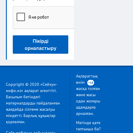
Пікірді
орналастыру
Ақпараттық
өнім
+18
Copyright © 2020 «Сейхун-
жасқа толған
инфо.кз» ақпарат агенттігі.
және жасы
Басылым бетіндегі
одан жоғары
материалдарды пайдаланған
адамдарға
жағдайда сілтеме жасалуы
арналған.
міндетті. Барлық құқықтар
қорғалған.
Мәтінде қате
таптыңыз ба?
Сайт жобасын дайындаған