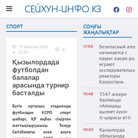
СЕЙХУН-ИНФО.КЗ
Facebook
Instag
СПОРТ
СОҢҒЫ
ЖАҢАЛЫҚТАР
Безопасный атом
17:50
11 маусым 2021
0
начинается с
ж., 15:30
науки: какую рол
Қызылордада
играют
футболдан
исследовательски
реакторы
балалар
Казахстана
арасында турнир
басталды
5547 әскери
10:48
бөлімінде
«Алғашқы
Бүгін орталық стадионда
қызмет күні»
футболдан КСРО спорт
іс-шарасы өтті
шебері, ҚР еңбек сіңірген
жаттықтырушысы Тимур
Қызылорда
10:43
Сегізбаевты еске алуға
облысында