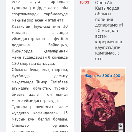
еске алуға арналған
Open Air:
10:03
турнирдің өңірде жасөспірім
Қызылорда
облысы
спортшыларды тәрбиелеуде
полиция
маңызы зор екенін атап өтті.
департаменті
Қазақстан Тәуелсіздігінің 30
20 мыңнан
жылдығы аясында
астам
ұйымдастырылған футбол
көрерменнің
додасына Байқоңыр,
қауіпсіздігін
Қызылорда қалаларынан
қамтамасыз
және аудандардан 8 команда
етті
120 спортшы қатысуда.
Облыста бұқаралық спортты,
футболды дамыту
Жарнама 300 х 400
мақсатында Тимур Сегізбаев
атындағы облыстық турнир
биылғы жылы он екінші
мәрте ұйымдастырылуда.
Турнирдің жеңімпаз және
жүлдегер командалары 13
маусым күні белгілі болады.
Ойындар орталық
стадионның қосалқы