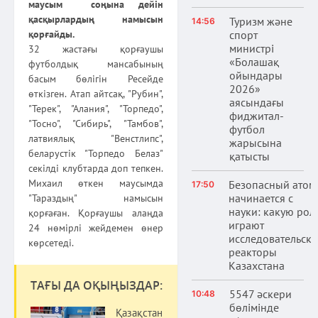
маусым соңына дейін
қасқырлардың намысын
Туризм және
14:56
спорт
қорғайды.
министрі
32 жастағы қорғаушы
«Болашақ
футболдық мансабының
ойындары
басым бөлігін Ресейде
2026»
өткізген. Атап айтсақ, "Рубин",
аясындағы
"Терек", "Алания", "Торпедо",
фиджитал-
"Тосно", "Сибирь", "Тамбов",
футбол
латвиялық "Венстлипс",
жарысына
беларустік "Торпедо Белаз"
қатысты
секілді клубтарда доп тепкен.
Михаил өткен маусымда
Безопасный атом
17:50
начинается с
"Тараздың" намысын
науки: какую рол
қорғаған. Қорғаушы алаңда
играют
24 нөмірлі жейдемен өнер
исследовательски
көрсетеді.
реакторы
Казахстана
ТАҒЫ ДА ОҚЫҢЫЗДАР:
5547 әскери
10:48
бөлімінде
Қазақстан