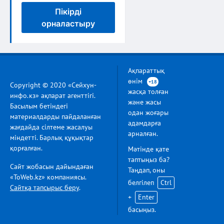
Пікірді
орналастыру
Ақпараттық
өнім
+18
Copyright © 2020 «Сейхун-
жасқа толған
инфо.кз» ақпарат агенттігі.
және жасы
Басылым бетіндегі
одан жоғары
материалдарды пайдаланған
адамдарға
жағдайда сілтеме жасалуы
арналған.
міндетті. Барлық құқықтар
қорғалған.
Мәтінде қате
таптыңыз ба?
Сайт жобасын дайындаған
Таңдап, оны
«ToWeb.kz» компаниясы.
белгілеп
Ctrl
Сайтқа тапсырыс беру
.
+
Enter
басыңыз.