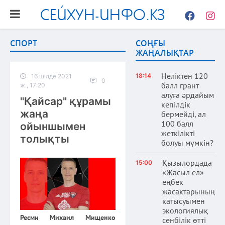
СЕЙХУН-ИНФО.КЗ
Facebook
Instag
СПОРТ
СОҢҒЫ
ЖАҢАЛЫҚТАР
Неліктен 120
18:14
16 шілде 2021
0
балл грант
ж., 17:20
алуға әрдайым
"Қайсар" құрамы
кепілдік
жаңа
бермейді, ал
100 балл
ойыншымен
жеткілікті
толықты
болуы мүмкін?
Қызылордада
15:00
«Жасыл ел»
еңбек
жасақтарының
қатысуымен
экологиялық
Ресми Михаил Мищенко
сенбілік өтті