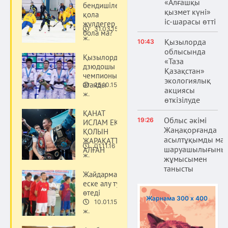
«Алғашқы
бендишілері
қызмет күні»
қола
іс-шарасы өтті
жүлдегер
31.03.15
бола ма?
Спорт
ж.
Қызылорда
10:43
облысында
Қызылордалық
«Таза
дзюдошы әлем
Қазақстан»
чемпионы
экологиялық
атанды
25.10.15
акциясы
Спорт
ж.
өткізілуде
ҚАНАТ
Облыс әкімі
19:26
ИСЛАМ ЕКІ
Жаңақорғанда
ҚОЛЫН
асылтұқымды ма
ЖАРАҚАТТАП
01.11.16
шаруашылығыны
АЛҒАН
Спорт
ж.
жұмысымен
танысты
Жайдарманшыны
еске алу турнирі
өтеді
Жарнама 300 х 400
10.01.15
Спорт
ж.