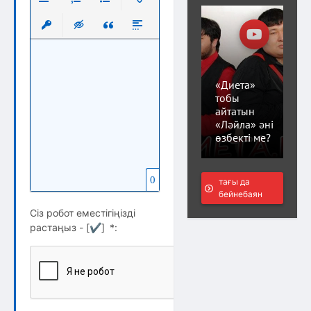
Выравнивание
Нумерованный список
Маркированный список
Вставить ссылку
Вставить защищенную ссылку
Вставка скрытого текста
Вставка цитаты
Вставка спойлера
«Диета»
тобы
айтатын
«Ләйла» әні
өзбекті ме?
0
тағы да
бейнебаян
Сіз робот еместігіңізді
растаңыз - [
✔
]
*
: