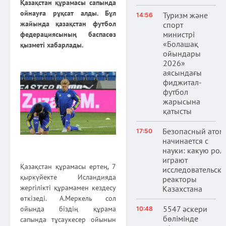
Қазақстан құрамасы сапында
ойнауға рұқсат алды. Бұл
Туризм және
14:56
жайында қазақстан футбол
спорт
министрі
федерациясының баспасөз
«Болашақ
қызметі хабарлады.
ойындары
2026»
аясындағы
фиджитал-
футбол
жарысына
қатысты
Безопасный атом
17:50
начинается с
науки: какую рол
играют
Қазақстан құрамасы ертең, 7
исследовательски
қыркүйекте Исландияда
реакторы
жергілікті құрамамен кездесу
Казахстана
өткізеді. А.Меркель сол
5547 әскери
ойында біздің құрама
10:48
бөлімінде
сапында тұсаукесер ойынын