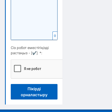
0
Сіз робот еместігіңізді
растаңыз - [
✔
]
*
:
Пікірді
орналастыру