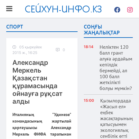
СЕЙХУН-ИНФО.КЗ
Facebook
Instag
СПОРТ
СОҢҒЫ
ЖАҢАЛЫҚТАР
Неліктен 120
18:14
05 қыркүйек
0
балл грант
2015 ж., 16:25
алуға әрдайым
Александр
кепілдік
Меркель
бермейді, ал
100 балл
Қазақстан
жеткілікті
құрамасында
болуы мүмкін?
ойнауға рұқсат
алды
Қызылордада
15:00
«Жасыл ел»
еңбек
Италияның "Удинезе"
жасақтарының
командасының жартылай
қатысуымен
қорғаушысы Александр
экологиялық
Меркель ФИФА тарапынан
сенбілік өтті