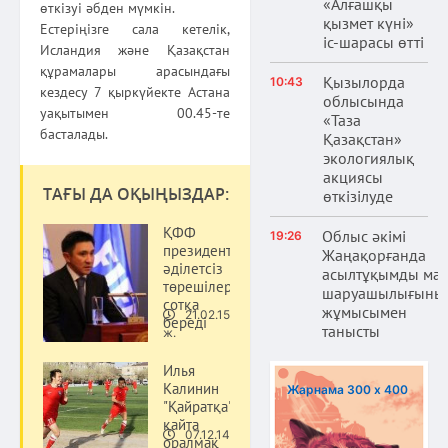
«Алғашқы
өткізуі әбден мүмкін.
қызмет күні»
Естеріңізге сала кетелік,
іс-шарасы өтті
Исландия және Қазақстан
құрамалары арасындағы
Қызылорда
10:43
кездесу 7 қыркүйекте Астана
облысында
уақытымен 00.45-те
«Таза
басталады.
Қазақстан»
экологиялық
акциясы
ТАҒЫ ДА ОҚЫҢЫЗДАР:
өткізілуде
ҚФФ
Облыс әкімі
19:26
президенті
Жаңақорғанда
әділетсіз
асылтұқымды ма
төрешілерді
шаруашылығыны
сотқа
жұмысымен
21.02.15
береді
Спорт
танысты
ж.
Илья
Калинин
Жарнама 300 х 400
"Қайратқа"
қайта
07.12.14
оралмақ
Спорт