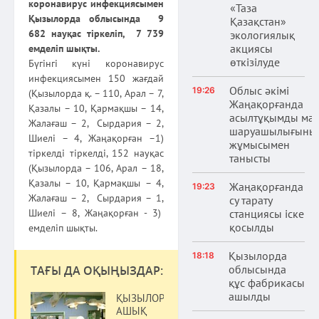
коронавирус инфекциясымен
«Таза
Қызылорда облысында 9
Қазақстан»
682 науқас тіркеліп, 7 739
экологиялық
акциясы
емделіп шықты.
өткізілуде
Бүгінгі күні коронавирус
инфекциясымен 150 жағдай
Облыс әкімі
19:26
(Қызылорда қ. – 110, Арал – 7,
Жаңақорғанда
Қазалы – 10, Қармақшы – 14,
асылтұқымды ма
Жалағаш – 2, Сырдария – 2,
шаруашылығыны
Шиелі – 4, Жаңақорған –1)
жұмысымен
тіркелді тіркелді, 152 науқас
танысты
(Қызылорда – 106, Арал – 18,
Қазалы – 10, Қармақшы – 4,
Жаңақорғанда
19:23
Жалағаш – 2, Сырдария – 1,
су тарату
станциясы іске
Шиелі – 8, Жаңақорған - 3)
қосылды
емделіп шықты.
Қызылорда
18:18
облысында
ТАҒЫ ДА ОҚЫҢЫЗДАР:
құс фабрикасы
ашылды
ҚЫЗЫЛОРДАДА
АШЫҚ