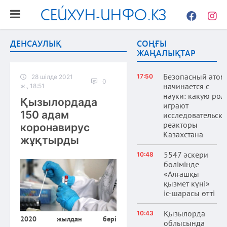
СЕЙХУН-ИНФО.КЗ
Facebook
Instag
ДЕНСАУЛЫҚ
СОҢҒЫ
ЖАҢАЛЫҚТАР
Безопасный атом
17:50
28 шілде 2021
0
начинается с
ж., 18:51
науки: какую рол
Қызылордада
играют
150 адам
исследовательски
реакторы
коронавирус
Казахстана
жұқтырды
5547 әскери
10:48
бөлімінде
«Алғашқы
қызмет күні»
іс-шарасы өтті
Қызылорда
10:43
2020 жылдан бері
облысында