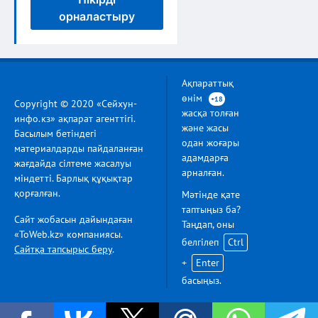
орналастыру
Ақпараттық
өнім
+18
Copyright © 2020 «Сейхун-
жасқа толған
инфо.кз» ақпарат агенттігі.
және жасы
Басылым бетіндегі
одан жоғары
материалдарды пайдаланған
адамдарға
жағдайда сілтеме жасалуы
арналған.
міндетті. Барлық құқықтар
қорғалған.
Мәтінде қате
таптыңыз ба?
Сайт жобасын дайындаған
Таңдап, оны
«ToWeb.kz» компаниясы.
белгілеп
Ctrl
Сайтқа тапсырыс беру
.
+
Enter
басыңыз.