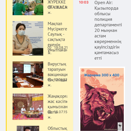
ЖҮРЕККЕ 102
Open Air:
10:03
ОТА ЖАСАЛҒАН
Қызылорда
03.02.16
Денсаулық
ж.
облысы
полиция
Мақпал
департаменті
Мүсіркегенова:
20 мыңнан
Саулық -
астам
сақтықта
көрерменнің
екенін
қауіпсіздігін
19.08.21
ұмытпаған жөн
Денсаулық
қамтамасыз
ж.
етті
Вирустың
таралуын
вакцинация
Жарнама 300 х 400
тоқтатады
17.01.22
Денсаулық
ж.
Жаңақорғанда
жас кәсіпкер
қымызхана
ашты
15.07.15
Денсаулық
ж.
Облыстық