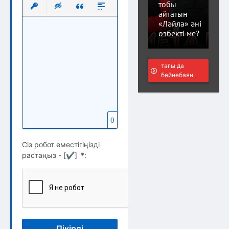
Выравнивание
Нумерованный список
Маркированный список
Вставить ссылку
тобы
айтатын
Вставить защищенную ссылку
Вставка скрытого текста
Вставка цитаты
Вставка спойлера
«Ләйла» әні
өзбекті ме?
тағы да
бейнебаян
0
Сіз робот еместігіңізді
растаңыз - [
✔
]
*
:
Пікірді