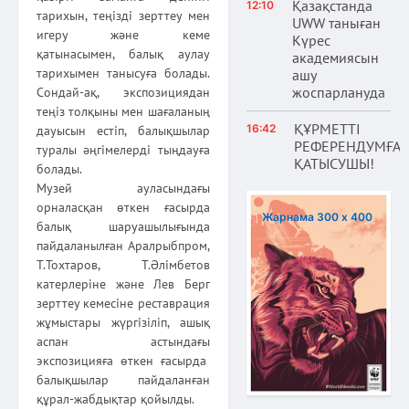
Қазақстанда
12:10
тарихын, теңізді зерттеу мен
UWW таныған
игеру және кеме
Күрес
қатынасымен, балық аулау
академиясын
тарихымен танысуға болады.
ашу
жоспарлануда
Сондай-ақ, экспозициядан
теңіз толқыны мен шағаланың
ҚҰРМЕТТІ
16:42
дауысын естіп, балықшылар
РЕФЕРЕНДУМҒА
туралы әңгімелерді тыңдауға
ҚАТЫСУШЫ!
болады.
Музей ауласындағы
орналасқан өткен ғасырда
Жарнама 300 х 400
балық шаруашылығында
пайдаланылған Аралрыбпром,
Т.Тохтаров, Т.Әлімбетов
катерлеріне және Лев Берг
зерттеу кемесіне реставрация
жұмыстары жүргізіліп, ашық
аспан астындағы
экспозицияға өткен ғасырда
балықшылар пайдаланған
құрал-жабдықтар қойылды.