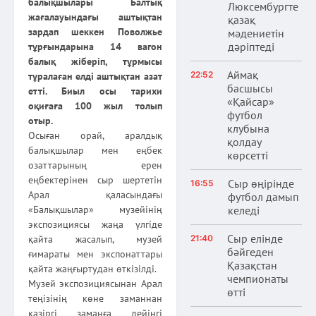
балықшылары Балтық
Люксембургте
жағалауындағы аштықтан
қазақ
зардап шеккен Поволжье
мәдениетін
дәріптеді
тұрғындарына 14 вагон
балық жіберіп, тұрмысы
Аймақ
22:52
тұралаған елді аштықтан азат
басшысы
етті. Биыл осы тарихи
«Қайсар»
оқиғаға 100 жыл толып
футбол
отыр.
клубына
Осыған орай, аралдық
қолдау
балықшылар мен еңбек
көрсетті
озаттарының ерен
еңбектерінен сыр шертетін
Сыр өңірінде
16:55
Арал қаласындағы
футбол дамып
келеді
«Балықшылар» музейінің
экспозициясы жаңа үлгіде
Сыр елінде
21:40
қайта жасалып, музей
бәйгеден
ғимараты мен экспонаттары
Қазақстан
қайта жаңғыртудан өткізілді.
чемпионаты
Музей экспозициясынан Арал
өтті
теңізінің көне заманнан
қазіргі заманға дейінгі