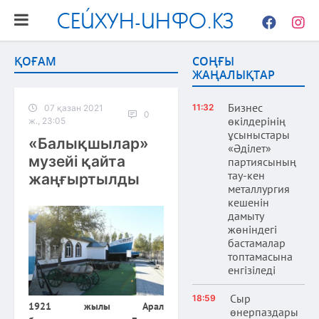
СЕЙХУН-ИНФО.КЗ
Facebook
Instag
ҚОҒАМ
СОҢҒЫ
ЖАҢАЛЫҚТАР
Бизнес
11:32
07 қазан 2021
0
өкілдерінің
ж., 23:05
ұсыныстары
«Балықшылар»
«Әділет»
музейі қайта
партиясының
тау-кен
жаңғыртылды
металлургия
кешенін
дамыту
жөніндегі
бастамалар
топтамасына
енгізіледі
Сыр
18:59
1921 жылы Арал
өнерпаздары