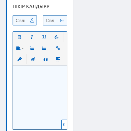
ПІКІР ҚАЛДЫРУ
Полужирный
Курсив
Подчеркнутый
Зачеркнутый
Выравнивание
Нумерованный список
Маркированный список
Вставить ссылку
Вставить защищенную ссылку
Вставка скрытого текста
Вставка цитаты
Вставка спойлера
0