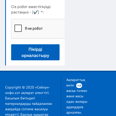
Сіз робот еместігіңізді
растаңыз - [
✔
]
*
:
Пікірді
орналастыру
Ақпараттық
өнім
+18
Copyright © 2020 «Сейхун-
жасқа толған
инфо.кз» ақпарат агенттігі.
және жасы
Басылым бетіндегі
одан жоғары
материалдарды пайдаланған
адамдарға
жағдайда сілтеме жасалуы
арналған.
міндетті. Барлық құқықтар