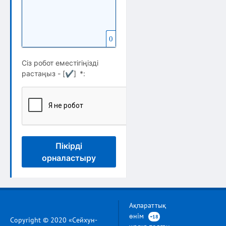
0
Сіз робот еместігіңізді
растаңыз - [
✔
]
*
:
Пікірді
орналастыру
Ақпараттық
өнім
+18
Copyright © 2020 «Сейхун-