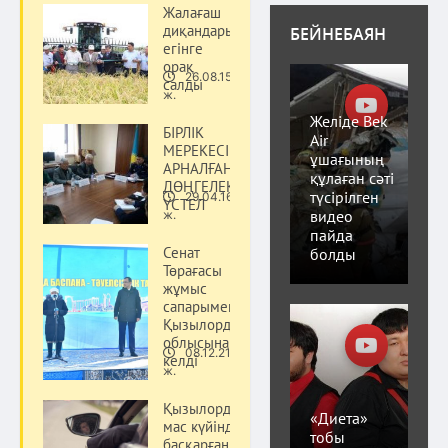
Жалағаш
диқандары
БЕЙНЕБАЯН
егінге
орақ
26.08.15
салды
Қоғам
ж.
Желіде Bek
БІРЛІК
Air
МЕРЕКЕСІНЕ
ұшағының
АРНАЛҒАН
құлаған сәті
ДӨҢГЕЛЕК
түсірілген
29.04.16
ҮСТЕЛ
Қоғам
видео
ж.
пайда
Сенат
болды
Төрағасы
жұмыс
сапарымен
Қызылорда
облысына
08.12.21
келді
Қоғам
ж.
Қызылордада
«Диета»
мас күйінде
тобы
басқарған 49