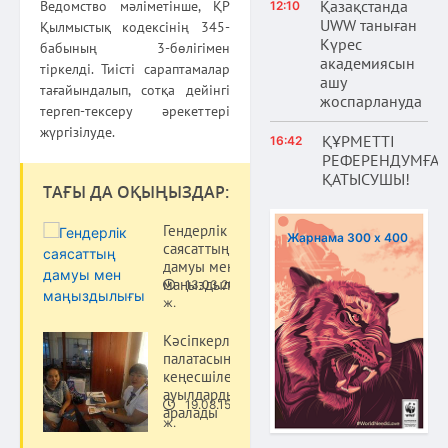
Қазақстанда
Ведомство мәліметінше, ҚР
12:10
UWW таныған
Қылмыстық кодексінің 345-
Күрес
бабының 3-бөлігімен
академиясын
тіркелді. Тиісті сараптамалар
ашу
тағайындалып, сотқа дейінгі
жоспарлануда
тергеп-тексеру әрекеттері
жүргізілуде.
ҚҰРМЕТТІ
16:42
РЕФЕРЕНДУМҒА
ҚАТЫСУШЫ!
ТАҒЫ ДА ОҚЫҢЫЗДАР:
Гендерлік
Жарнама 300 х 400
саясаттың
дамуы мен
маңыздылығы
13.03.20
Қоғам
ж.
Кәсіпкерлер
палатасының
кеңесшілері
ауылдарды
19.08.15
аралады
Қоғам
ж.