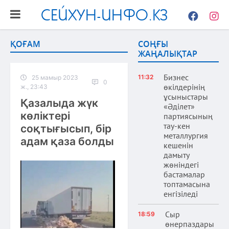
СЕЙХУН-ИНФО.КЗ
Facebook
Instag
ҚОҒАМ
СОҢҒЫ
ЖАҢАЛЫҚТАР
Бизнес
11:32
25 мамыр 2023
0
өкілдерінің
ж., 23:43
ұсыныстары
Қазалыда жүк
«Әділет»
көліктері
партиясының
тау-кен
соқтығысып, бір
металлургия
адам қаза болды
кешенін
дамыту
жөніндегі
бастамалар
топтамасына
енгізіледі
Сыр
18:59
өнерпаздары