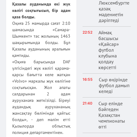
Люксембургте
Қазалы ауданында екі жүк
қазақ
көлігі соқтығысып, бір адам
мәдениетін
қаза болды.
дәріптеді
Оқиға 25 мамырда сағат 2:10
шамасында «Самара-
Аймақ
22:52
Шымкент» тас жолының 1463
басшысы
шақырымында болды. Бұл
«Қайсар»
Қазалы ауданының аралығын
футбол
клубына
қамтиды.
қолдау
«Оқиға барысында DAF
көрсетті
үлгісіндегі жүк көлігі қарама-
қарсы бағытта келе жатқан
Сыр өңірінде
16:55
«Volvo» маркалы жүк көлігіне
футбол дамып
соқтығысқан. Жол апаты
келеді
салдарынан 2 адам
ауруханаға жеткізілді. Біреуі
Сыр елінде
21:40
аудандық аурухананың
бәйгеден
жансақтау бөлімінде қайтыс
Қазақстан
болды», - деп мәлім етті
чемпионаты
Қызылорда облыстық
өтті
полиция департаментінен.