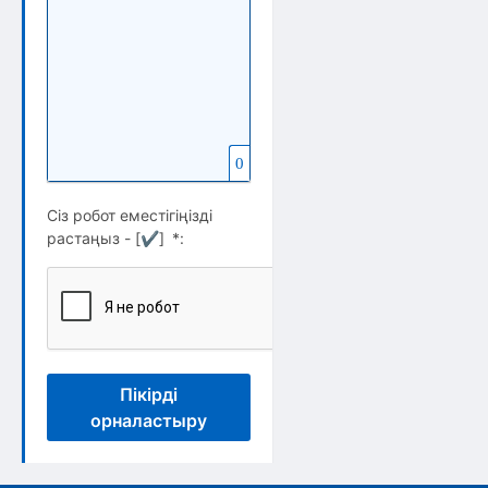
0
Сіз робот еместігіңізді
растаңыз - [
✔
]
*
:
Пікірді
орналастыру