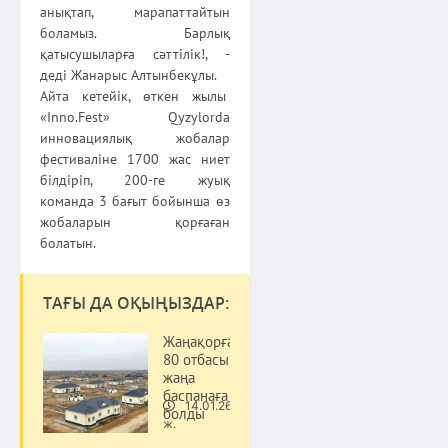
анықтап, марапаттайтын
боламыз. Барлық
қатысушыларға сәттілік!, -
деді Жанарыс Алтынбекұлы.
Айта кетейік, өткен жылы
«Inno.Fest» Qyzylorda
инновациялық жобалар
фестиваліне 1700 жас ниет
білдіріп, 200-ге жуық
команда 3 бағыт бойынша өз
жобаларын қорғаған
болатын.
ТАҒЫ ДА ОҚЫҢЫЗДАР:
Жаңақорғанда
80 отбасы
жаңа
баспанаға ие
14.01.26
болды
Қоғам
ж.