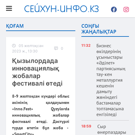
СЕЙХУН-ИНФО.КЗ
Facebook
Instag
ҚОҒАМ
СОҢҒЫ
ЖАҢАЛЫҚТАР
Бизнес
11:32
05 желтоқсан
0
өкілдерінің
2023 ж., 13:30
ұсыныстары
Қызылордада
«Әділет»
инновациялық
партиясының
тау-кен
жобалар
металлургия
фестивалі өтеді
кешенін
дамыту
8-9 желтоқсан күндері облыс
жөніндегі
әкімінің қолдауымен
бастамалар
топтамасына
«Inno.Fest» Qyzylorda
енгізіледі
инновациялық жобалар
фестивалі өтеді. Дәстүрлі
Сыр
18:59
түрде өтетін бұл жоба -
өнерпаздары
«SmartСity»,