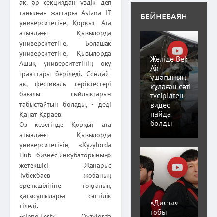
ақ, әр секциядан үздік деп
танылған жастарға Astana IT
БЕЙНЕБАЯН
университетіне, Қорқыт Ата
атындағы Қызылорда
университетіне, Болашақ
университетіне, Қызылорда
Желіде Bek
Ашық университетінің оқу
Air
гранттары беріледі. Сондай-
ұшағының
ақ, фестиваль серіктестері
құлаған сәті
бағалы сыйлықтарын
түсірілген
видео
табыстайтын болады, - деді
пайда
Қанат Қараев.
болды
Өз кезегінде Қорқыт ата
атындағы Қызылорда
университетінің «Kyzylordа
Hub бизнес-инкубаторының»
жетекшісі Жанарыс
Түбекбаев жобаның
еренкшілігіне тоқталып,
қатысушыларға сәттілік
«Диета»
тіледі.
тобы
-«Inno.Fest» Qyzylorda