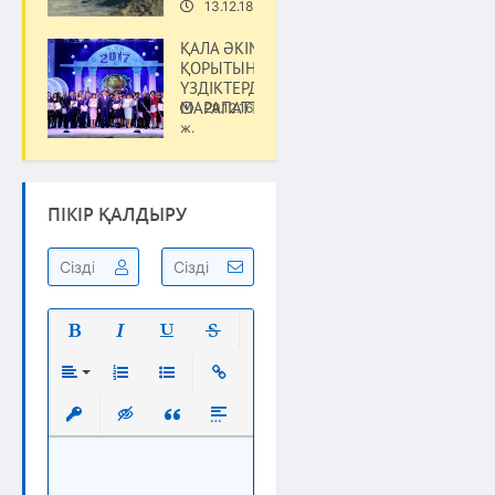
13.12.18 ж.
Қоғам
ҚАЛА ӘКІМІНІҢ ЖЫЛ
ҚОРЫТЫНДЫСЫМЕН
ҮЗДІКТЕРДІ
МАРАПАТТАДЫ
29.12.16
Қоғам
ж.
ПІКІР ҚАЛДЫРУ
Полужирный
Курсив
Подчеркнутый
Зачеркнутый
Выравнивание
Нумерованный список
Маркированный список
Вставить ссылку
Вставить защищенную ссылку
Вставка скрытого текста
Вставка цитаты
Вставка спойлера