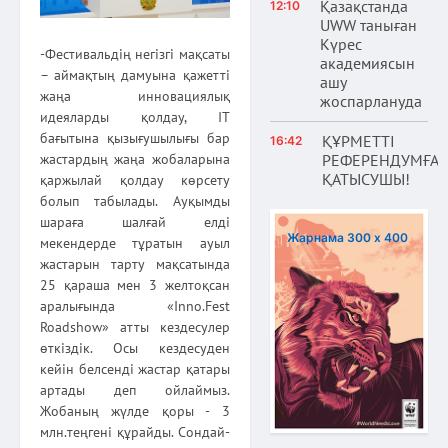
Қазақстанда
12:10
UWW таныған
Күрес
-Фестивальдің негізгі мақсаты
академиясын
– аймақтың дамуына қажетті
ашу
жаңа инновациялық
жоспарлануда
идеяларды қолдау, ІТ
бағытына қызығушылығы бар
ҚҰРМЕТТІ
16:42
РЕФЕРЕНДУМҒА
жастардың жаңа жобаларына
ҚАТЫСУШЫ!
қаржылай қолдау көрсету
болып табылады. Ауқымды
шараға шалғай елді
Жарнама 300 х 400
мекендерде тұратын ауыл
жастарын тарту мақсатында
25 қараша мен 3 желтоқсан
аралығында «Inno.Fest
Roadshow» атты кездесулер
өткіздік. Осы кездесуден
кейін белсенді жастар қатары
артады деп ойлаймыз.
Жобаның жүлде қоры - 3
млн.теңгені құрайды. Сондай-