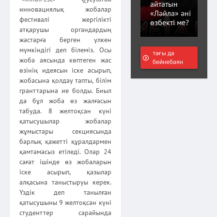
айтатын
инновациялық жобалар
«Ләйла» әні
фестивалі жергілікті
өзбекті ме?
атқарушы органдардың
жастарға берген үлкен
мүмкіндігі деп білеміз. Осы
тағы да
жоба аясында көптеген жас
бейнебаян
өзінің идеясын іске асырып,
жобасына қолдау тапты, білім
гранттарына ие болды. Биыл
да бұл жоба өз жалғасын
табуда. 8 желтоқсан күні
қатысушылар жобалар
жұмыстары секциясында
барлық қажетті құралдармен
қамтамасыз етіледі. Олар 24
сағат ішінде өз жобаларын
іске асырып, қазылар
алқасына таныстыруы керек.
Үздік деп танылған
қатысушыны 9 желтоқсан күні
студенттер сарайында