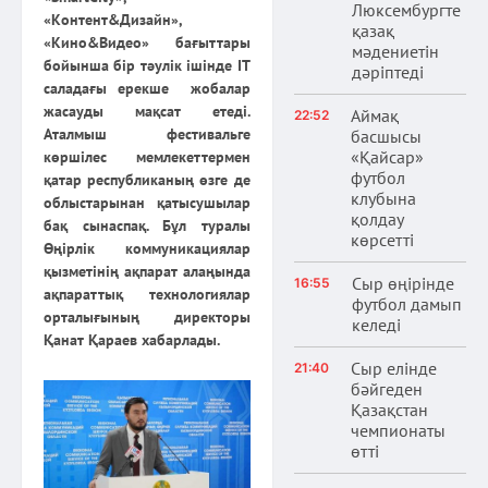
Люксембургте
«Контент&Дизайн»,
қазақ
«Кино&Видео» бағыттары
мәдениетін
бойынша бір тәулік ішінде ІТ
дәріптеді
саладағы ерекше жобалар
жасауды мақсат етеді.
Аймақ
22:52
Аталмыш фестивальге
басшысы
«Қайсар»
көршілес мемлекеттермен
футбол
қатар республиканың өзге де
клубына
облыстарынан қатысушылар
қолдау
бақ сынаспақ. Бұл туралы
көрсетті
Өңірлік коммуникациялар
қызметінің ақпарат алаңында
Сыр өңірінде
16:55
ақпараттық технологиялар
футбол дамып
орталығының директоры
келеді
Қанат Қараев хабарлады.
Сыр елінде
21:40
бәйгеден
Қазақстан
чемпионаты
өтті