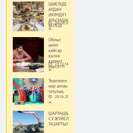
ШИЕЛІДЕ
АУДАН
ӘКІМДІГІ
АУЫЗАШАР
06.06.16
БЕРЕДІ
Қоғам
ж.
Облыс
әкімі
қайсар
қызға
құрмет
23.12.14
көрсетті
Қоғам
ж.
Тереңнен
нәр алған
татулық
25.10.25
Қоғам
ж.
ШАРУАШЫЛЫҚТАРДАҒЫ
СУ ЖҮЙЕЛЕРІ
ТАЗАРТЫЛДЫ