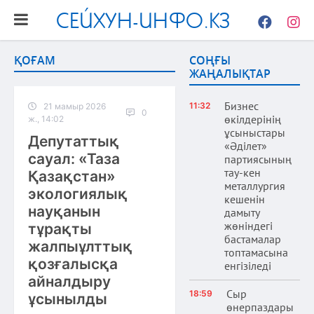
СЕЙХУН-ИНФО.КЗ
Facebook
Instag
ҚОҒАМ
СОҢҒЫ
ЖАҢАЛЫҚТАР
Бизнес
11:32
21 мамыр 2026
0
өкілдерінің
ж., 14:02
ұсыныстары
Депутаттық
«Әділет»
сауал: «Таза
партиясының
тау-кен
Қазақстан»
металлургия
экологиялық
кешенін
науқанын
дамыту
жөніндегі
тұрақты
бастамалар
жалпыұлттық
топтамасына
қозғалысқа
енгізіледі
айналдыру
Сыр
18:59
ұсынылды
өнерпаздары