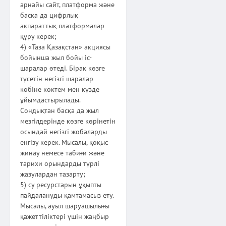
арнайы сайт, платформа және
басқа да цифрлық
ақпараттық платформалар
құру керек;
4) «Таза Қазақстан» акциясы
бойынша жыл бойы іс-
шаралар өтеді. Бірақ көзге
түсетін негізгі шаралар
көбіне көктем мен күзде
ұйымдастырылады.
Сондықтан басқа да жыл
мезгілдерінде көзге көрінетін
осындай негізгі жобаларды
енгізу керек. Мысалы, қоқыс
жинау немесе табиғи және
тарихи орындарды түрлі
жазулардан тазарту;
5) су ресурстарын ұқыпты
пайдалануды қамтамасыз ету.
Мысалы, ауыл шаруашылығы
қажеттіліктері үшін жаңбыр