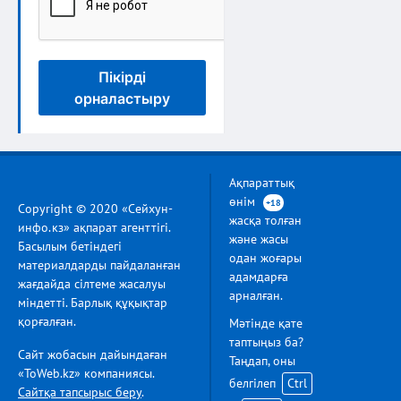
Пікірді
орналастыру
Ақпараттық
өнім
+18
Copyright © 2020 «Сейхун-
жасқа толған
инфо.кз» ақпарат агенттігі.
және жасы
Басылым бетіндегі
одан жоғары
материалдарды пайдаланған
адамдарға
жағдайда сілтеме жасалуы
арналған.
міндетті. Барлық құқықтар
қорғалған.
Мәтінде қате
таптыңыз ба?
Сайт жобасын дайындаған
Таңдап, оны
«ToWeb.kz» компаниясы.
белгілеп
Ctrl
Сайтқа тапсырыс беру
.