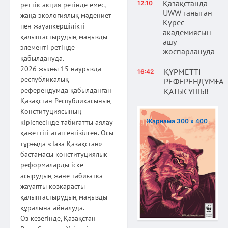
Қазақстанда
12:10
реттік акция ретінде емес,
UWW таныған
жаңа экологиялық мәдениет
Күрес
пен жауапкершілікті
академиясын
қалыптастырудың маңызды
ашу
элементі ретінде
жоспарлануда
қабылдануда.
2026 жылғы 15 наурызда
ҚҰРМЕТТІ
16:42
республикалық
РЕФЕРЕНДУМҒА
референдумда қабылданған
ҚАТЫСУШЫ!
Қазақстан Республикасының
Конституциясының
Жарнама 300 х 400
кіріспесінде табиғатты аялау
қажеттігі атап енгізілген. Осы
тұрғыда «Таза Қазақстан»
бастамасы конституциялық
реформаларды іске
асырудың және табиғатқа
жауапты көзқарасты
қалыптастырудың маңызды
құралына айналуда.
Өз кезегінде, Қазақстан