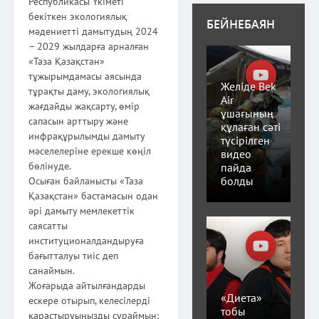
Республикасы Үкіметі
бекіткен экологиялық
БЕЙНЕБАЯН
мәдениетті дамытудың 2024
– 2029 жылдарға арналған
«Таза Қазақстан»
тұжырымдамасы аясында
Желіде Bek
тұрақты даму, экологиялық
Air
жағдайды жақсарту, өмір
ұшағының
сапасын арттыру және
құлаған сәті
инфрақұрылымды дамыту
түсірілген
мәселелеріне ерекше көңіл
видео
бөлінуде.
пайда
болды
Осыған байланысты «Таза
Қазақстан» бастамасын одан
әрі дамыту мемлекеттік
саясатты
институционалдандыруға
бағытталуы тиіс деп
санаймын.
Жоғарыда айтылғандарды
«Диета»
ескере отырып, келесілерді
тобы
қарастыруыңызды сұраймын: