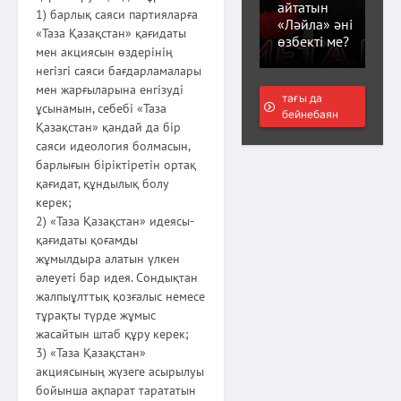
айтатын
1) барлық саяси партияларға
«Ләйла» әні
«Таза Қазақстан» қағидаты
өзбекті ме?
мен акциясын өздерінің
негізгі саяси бағдарламалары
мен жарғыларына енгізуді
тағы да
ұсынамын, себебі «Таза
бейнебаян
Қазақстан» қандай да бір
саяси идеология болмасын,
барлығын біріктіретін ортақ
қағидат, құндылық болу
керек;
2) «Таза Қазақстан» идеясы-
қағидаты қоғамды
жұмылдыра алатын үлкен
әлеуеті бар идея. Сондықтан
жалпыұлттық қозғалыс немесе
тұрақты түрде жұмыс
жасайтын штаб құру керек;
3) «Таза Қазақстан»
акциясының жүзеге асырылуы
бойынша ақпарат тарататын