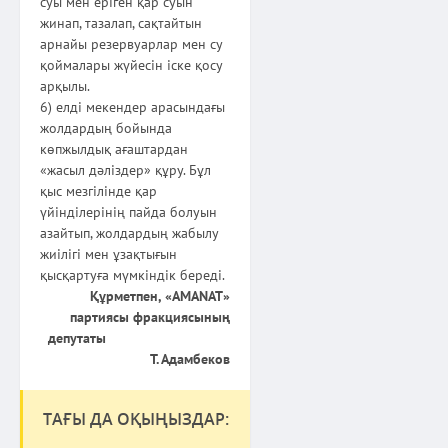
суы мен еріген қар суын
жинап, тазалап, сақтайтын
арнайы резервуарлар мен су
қоймалары жүйесін іске қосу
арқылы.
6) елді мекендер арасындағы
жолдардың бойында
көпжылдық ағаштардан
«жасыл дәліздер» құру. Бұл
қыс мезгілінде қар
үйінділерінің пайда болуын
азайтып, жолдардың жабылу
жиілігі мен ұзақтығын
қысқартуға мүмкіндік береді.
Құрметпен, «AMANAT»
партиясы фракциясының
депутаты
Т. Адамбеков
ТАҒЫ ДА ОҚЫҢЫЗДАР: