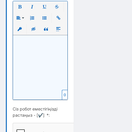
Полужирный
Курсив
Подчеркнутый
Зачеркнутый
Выравнивание
Нумерованный список
Маркированный список
Вставить ссылку
Вставить защищенную ссылку
Вставка скрытого текста
Вставка цитаты
Вставка спойлера
0
Сіз робот еместігіңізді
растаңыз - [
✔
]
*
: