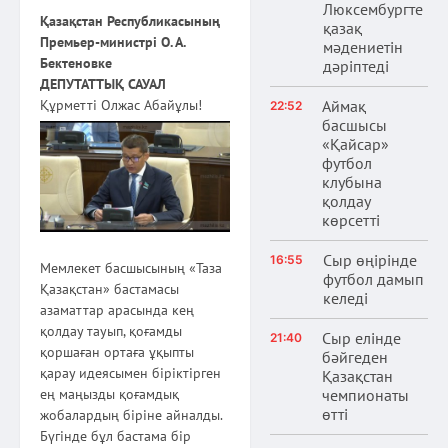
Люксембургте
Қазақстан Республикасының
қазақ
Премьер-министрі О. А.
мәдениетін
Бектеновке
дәріптеді
ДЕПУТАТТЫҚ САУАЛ
Құрметті Олжас Абайұлы!
Аймақ
22:52
басшысы
«Қайсар»
футбол
клубына
қолдау
көрсетті
Сыр өңірінде
16:55
Мемлекет басшысының «Таза
футбол дамып
Қазақстан» бастамасы
келеді
азаматтар арасында кең
қолдау тауып, қоғамды
Сыр елінде
21:40
қоршаған ортаға ұқыпты
бәйгеден
қарау идеясымен біріктірген
Қазақстан
чемпионаты
ең маңызды қоғамдық
өтті
жобалардың біріне айналды.
Бүгінде бұл бастама бір