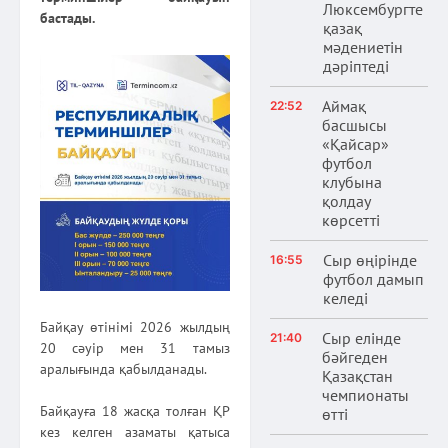
Люксембургте
бастады.
қазақ
мәдениетін
дәріптеді
Аймақ
22:52
басшысы
«Қайсар»
футбол
клубына
қолдау
көрсетті
Сыр өңірінде
16:55
футбол дамып
келеді
Байқау өтінімі 2026 жылдың
Сыр елінде
21:40
20 сәуір мен 31 тамыз
бәйгеден
аралығында қабылданады.
Қазақстан
чемпионаты
Байқауға 18 жасқа толған ҚР
өтті
кез келген азаматы қатыса