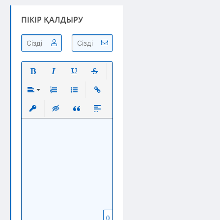
ПІКІР ҚАЛДЫРУ
Полужирный
Курсив
Подчеркнутый
Зачеркнутый
Выравнивание
Нумерованный список
Маркированный список
Вставить ссылку
Вставить защищенную ссылку
Вставка скрытого текста
Вставка цитаты
Вставка спойлера
0