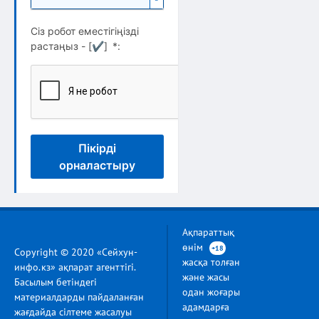
Сіз робот еместігіңізді
растаңыз - [
✔
]
*
:
Пікірді
орналастыру
Ақпараттық
өнім
+18
Copyright © 2020 «Сейхун-
жасқа толған
инфо.кз» ақпарат агенттігі.
және жасы
Басылым бетіндегі
одан жоғары
материалдарды пайдаланған
адамдарға
жағдайда сілтеме жасалуы