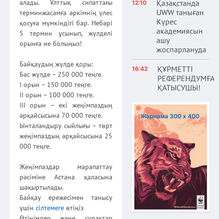
алады. Ұлттық сипаттағы
Қазақстанда
12:10
UWW таныған
терминжасамға әркімнің үлес
Күрес
қосуға мүмкіндігі бар. Небәрі
академиясын
5 термин ұсынып, жүлделі
ашу
орынға ие болыңыз!
жоспарлануда
Байқаудың жүлде қоры:
ҚҰРМЕТТІ
16:42
Бас жүлде – 250 000 теңге.
РЕФЕРЕНДУМҒА
I орын – 150 000 теңге.
ҚАТЫСУШЫ!
II орын – 100 000 теңге.
III орын – екі жеңімпаздың
әрқайсысына 70 000 теңге.
Жарнама 300 х 400
Ынталандыру сыйлығы – төрт
жеңімпаздың әрқайсысына 25
000 теңге.
Жеңімпаздар марапаттау
рәсіміне Астана қаласына
шақыртылады.
Байқау ережесімен танысу
үшін
сілтемеге
өтіңіз
Өтінімдер және сұрақтар