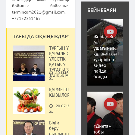
бойынша байланыс:
БЕЙНЕБАЯН
termincom2021@gmail.com,
+77172251465
ТАҒЫ ДА ОҚЫҢЫЗДАР:
Желіде Bek
Air
ұшағының
ТҰРҒЫН ҮЙ
құлаған сәті
ҚҰРЫЛЫСЫНА
ҮЛЕСТІК
түсірілген
ҚАТЫСУ
видео
ТУРАЛЫ ЗАҢ
пайда
10.11.16
ТАЛҚЫЛАНДЫ
Қоғам
болды
ж.
ҚҰРМЕТТІ
ҚЫЗЫЛОРДАЛЫҚТАР!
20.07.18
Қоғам
ж.
Білім
«Диета»
беру
тобы
стандарты