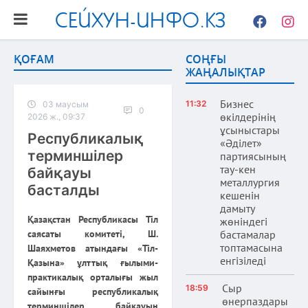
СЕЙХУН-ИНФО.КЗ
Facebook
Instag
ҚОҒАМ
СОҢҒЫ
ЖАҢАЛЫҚТАР
Бизнес
11:32
03 маусым
0
өкілдерінің
2026 ж., 09:37
ұсыныстары
Республикалық
«Әділет»
терминшілер
партиясының
тау-кен
байқауы
металлургия
басталды
кешенін
дамыту
Қазақстан Республикасы Тіл
жөніндегі
саясаты комитеті, Ш.
бастамалар
топтамасына
Шаяхметов атындағы «Тіл-
енгізіледі
Қазына» ұлттық ғылыми-
практикалық орталығы жыл
Сыр
18:59
сайынғы республикалық
өнерпаздары
терминшілер байқауын