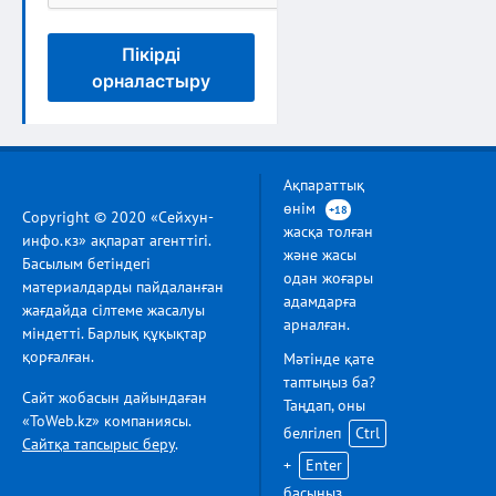
Пікірді
орналастыру
Ақпараттық
өнім
+18
Copyright © 2020 «Сейхун-
жасқа толған
инфо.кз» ақпарат агенттігі.
және жасы
Басылым бетіндегі
одан жоғары
материалдарды пайдаланған
адамдарға
жағдайда сілтеме жасалуы
арналған.
міндетті. Барлық құқықтар
қорғалған.
Мәтінде қате
таптыңыз ба?
Сайт жобасын дайындаған
Таңдап, оны
«ToWeb.kz» компаниясы.
белгілеп
Ctrl
Сайтқа тапсырыс беру
.
+
Enter
басыңыз.