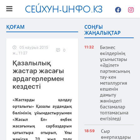
СЕЙХУН-ИНФО.КЗ
Facebook
Instag
ҚОҒАМ
СОҢҒЫ
ЖАҢАЛЫҚТАР
Бизнес
11:32
05 наурыз 2015
0
өкілдерінің
ж., 11:27
ұсыныстары
Қазалылық
«Әділет»
жастар жасағы
партиясының
тау-кен
ардагерлермен
металлургия
кездесті
кешенін
дамыту
«Жастарды қолдау
жөніндегі
орталығы» Қазалы аудандық
бастамалар
топтамасына
бөлімінің ұйымдастыруымен
енгізіледі
«Жасыл Ел» еңбек
жасағының сарбаздарын
Сыр
18:59
қатыстыра отырып, Ұлы
өнерпаздары
жеңіске 70 жыл толу