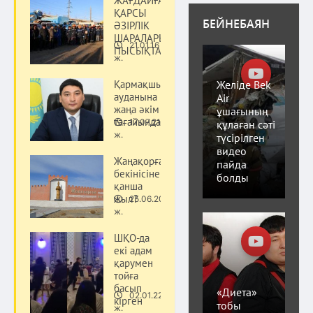
ЖАҒДАЙҒА
ҚАРСЫ
БЕЙНЕБАЯН
ӘЗІРЛІК
ШАРАЛАРЫ
21.01.16
ПЫСЫҚТАЛДЫ
Қоғам
ж.
Желіде Bek
Қармақшы
ауданына
Air
жаңа әкім
ұшағының
тағайындалды
17.07.21
құлаған сәті
Қоғам
ж.
түсірілген
видео
Жаңақорған
пайда
бекінісіне
болды
қанша
жыл?
25.06.20
Қоғам
ж.
ШҚО-да
екі адам
қарумен
тойға
басып
«Диета»
02.01.22
кірген
Қоғам
тобы
ж.