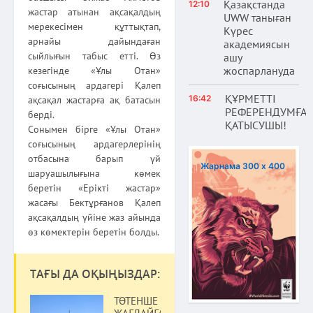
Қазақстанда
12:10
жастар атынан ақсақалдың
UWW таныған
мерекесімен құттықтап,
Күрес
арнайы дайындаған
академиясын
сыйлығын табыс етті. Өз
ашу
жоспарлануда
кезегінде «Ұлы Отан»
соғысының ардагері Қалеп
ҚҰРМЕТТІ
16:42
ақсақал жастарға ақ батасын
РЕФЕРЕНДУМҒА
берді.
ҚАТЫСУШЫ!
Сонымен бірге «Ұлы Отан»
соғысының ардагерлерінің
отбасына барып үй
Жарнама 300 х 400
шаруашылығына көмек
беретін «Ерікті жастар»
жасағы Бектұрғанов Қалеп
ақсақалдың үйіне жаз айында
өз көмектерін беретін болды.
ТАҒЫ ДА ОҚЫҢЫЗДАР:
ТӨТЕНШЕ