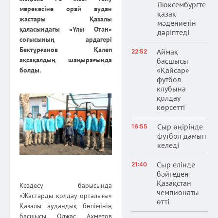
Люксембургте
мерекесіне орай аудан
қазақ
жастары Қазалы
мәдениетін
қаласындағы «Ұлы Отан»
дәріптеді
соғысының ардагері
Бектұрғанов Қалеп
Аймақ
22:52
ақсақалдың шаңырағында
басшысы
«Қайсар»
болды.
футбол
клубына
қолдау
көрсетті
Сыр өңірінде
16:55
футбол дамып
келеді
Сыр елінде
21:40
бәйгеден
Қазақстан
Кездесу барысында
чемпионаты
«Жастарды қолдау орталығы»
өтті
Қазалы аудандық бөлімінің
басшысы Олжас Ахметов