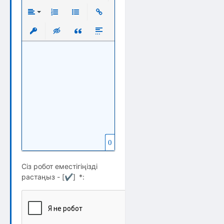
Полужирный
Курсив
Подчеркнутый
Зачеркнутый
Выравнивание
Нумерованный список
Маркированный список
Вставить ссылку
Вставить защищенную ссылку
Вставка скрытого текста
Вставка цитаты
Вставка спойлера
0
Сіз робот еместігіңізді
растаңыз - [
✔
]
*
: