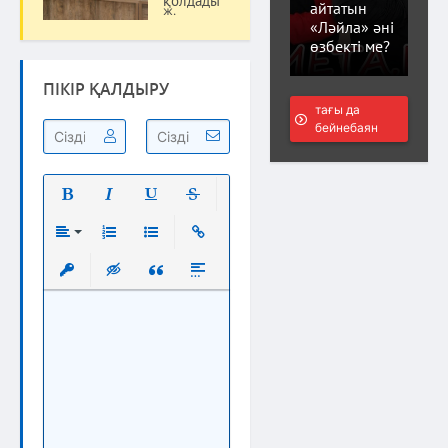
қолдады
Қоғам
айтатын
ж.
«Ләйла» әні
өзбекті ме?
ПІКІР ҚАЛДЫРУ
тағы да
бейнебаян
Полужирный
Курсив
Подчеркнутый
Зачеркнутый
Выравнивание
Нумерованный список
Маркированный список
Вставить ссылку
Вставить защищенную ссылку
Вставка скрытого текста
Вставка цитаты
Вставка спойлера