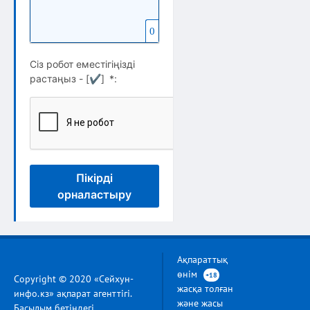
0
Сіз робот еместігіңізді
растаңыз - [
✔
]
*
:
Пікірді
орналастыру
Ақпараттық
өнім
+18
Copyright © 2020 «Сейхун-
жасқа толған
инфо.кз» ақпарат агенттігі.
және жасы
Басылым бетіндегі