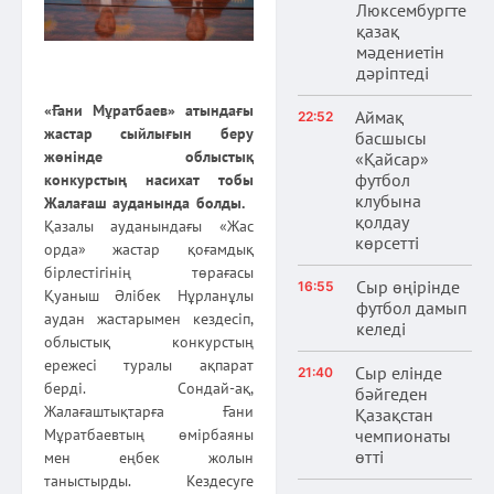
Люксембургте
қазақ
мәдениетін
дәріптеді
«Ғани Мұратбаев» атындағы
Аймақ
22:52
жастар сыйлығын беру
басшысы
жөнінде облыстық
«Қайсар»
футбол
конкурстың насиxат тобы
клубына
Жалағаш ауданында болды.
қолдау
Қазалы ауданындағы «Жас
көрсетті
орда» жастар қоғамдық
бірлестігінің төрағасы
Сыр өңірінде
16:55
Қуаныш Әлібек Нұрланұлы
футбол дамып
аудан жастарымен кездесіп,
келеді
облыстық конкурстың
ережесі туралы ақпарат
Сыр елінде
21:40
берді. Сондай-ақ,
бәйгеден
Жалағаштықтарға Ғани
Қазақстан
Мұратбаевтың өмірбаяны
чемпионаты
өтті
мен еңбек жолын
таныстырды. Кездесуге