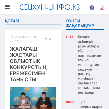
СЕЙХУН-ИНФО.КЗ
Facebook
Instag
ҚОҒАМ
СОҢҒЫ
ЖАҢАЛЫҚТАР
Бизнес
11:32
25 мамыр 2016
0
өкілдерінің
ж., 09:36
ұсыныстары
ЖАЛАҒАШ
«Әділет»
ЖАСТАРЫ
партиясының
тау-кен
ОБЛЫСТЫҚ
металлургия
КОНКУРСТЫҢ
кешенін
ЕРЕЖЕСІМЕН
дамыту
жөніндегі
ТАНЫСТЫ
бастамалар
топтамасына
енгізіледі
Сыр
18:59
өнерпаздары