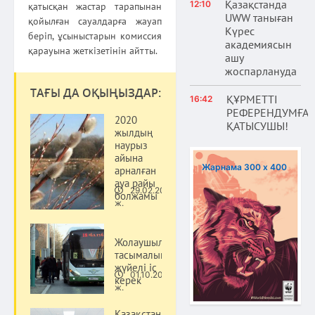
Қазақстанда
12:10
қатысқан жастар тарапынан
UWW таныған
қойылған сауалдарға жауап
Күрес
беріп, ұсыныстарын комиссия
академиясын
қарауына жеткізетінін айтты.
ашу
жоспарлануда
ТАҒЫ ДА ОҚЫҢЫЗДАР:
ҚҰРМЕТТІ
16:42
РЕФЕРЕНДУМҒА
2020
ҚАТЫСУШЫ!
жылдың
наурыз
айына
Жарнама 300 х 400
арналған
ауа райы
29.02.20
болжамы
Қоғам
ж.
Жолаушылар
тасымалында
жүйелі іс
01.10.20
керек
Қоғам
ж.
Қазақстан халқы