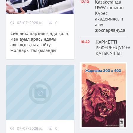
Қазақстанда
12:10
UWW таныған
Күрес
академиясын
08-07-2026 ж.
0
ашу
жоспарлануда
«Әділет» партиясында қала
мен ауыл арасындағы
ҚҰРМЕТТІ
16:42
алшақтықты азайту
РЕФЕРЕНДУМҒА
жолдары талқыланды
ҚАТЫСУШЫ!
Жарнама 300 х 400
07-07-2026 ж.
0