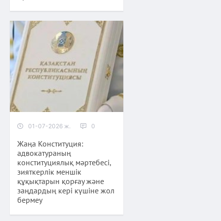
01-07-2026 ж.
0
Жаңа Конституция:
адвокатураның
конституциялық мәртебесі,
зияткерлік меншік
құқықтарын қорғау және
заңдардың кері күшіне жол
бермеу