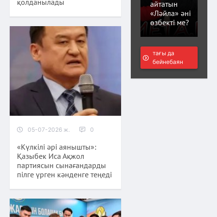
қолданылады
айтатын
«Ләйла» әні
өзбекті ме?
тағы да
бейнебаян
05-07-2026 ж.
0
«Күлкілі әрі аянышты»:
Қазыбек Иса Ақжол
партиясын сынағандарды
пілге үрген кәнденге теңеді