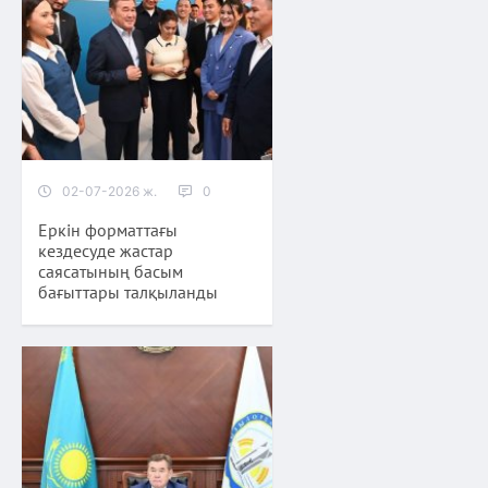
02-07-2026 ж.
0
Еркін форматтағы
кездесуде жастар
саясатының басым
бағыттары талқыланды