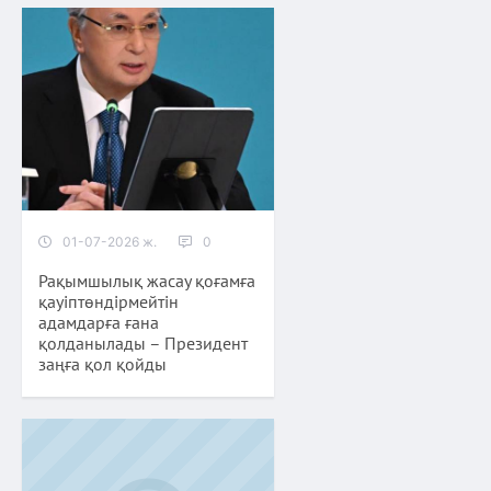
01-07-2026 ж.
0
Рақымшылық жасау қоғамға
қауіптөндірмейтін
адамдарға ғана
қолданылады – Президент
заңға қол қойды