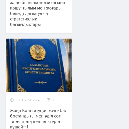
және білім экономикасына
көшу: ғылым мен жоғары
білімді дамытудың
стратегиялық
басымдықтары
01-07-2026 ж.
0
Жаңа Конституция жеке бас
бостандығы мен әділ сот
төрелігінің кепілдіктерін
күшейтті