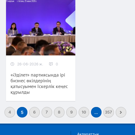
26-06-2026 ж.
0
«Əділет» партиясында ірі
бизнес өкілдерінің
қатысуымен Іскерлік кеңес
құрылды
4
5
6
7
8
9
10
...
357
Ақпараттық