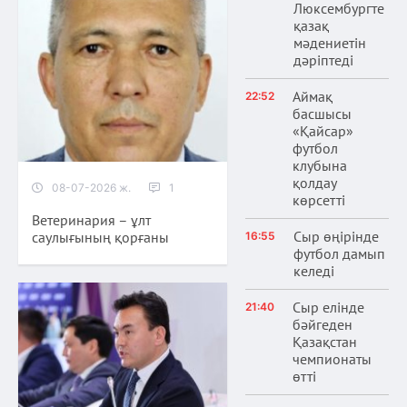
Люксембургте
қазақ
мәдениетін
дәріптеді
Аймақ
22:52
басшысы
«Қайсар»
футбол
клубына
қолдау
08-07-2026 ж.
1
көрсетті
Ветеринария – ұлт
Сыр өңірінде
саулығының қорғаны
16:55
футбол дамып
келеді
Сыр елінде
21:40
бәйгеден
Қазақстан
чемпионаты
өтті