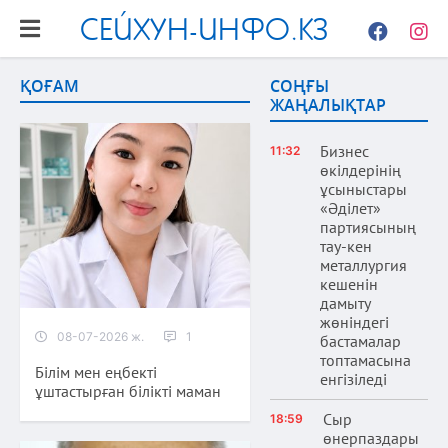
СЕЙХУН-ИНФО.КЗ
Facebook
Instag
ҚОҒАМ
СОҢҒЫ
ЖАҢАЛЫҚТАР
Бизнес
11:32
өкілдерінің
ұсыныстары
«Әділет»
партиясының
тау-кен
металлургия
кешенін
дамыту
жөніндегі
08-07-2026 ж.
1
бастамалар
топтамасына
Білім мен еңбекті
енгізіледі
ұштастырған білікті маман
Сыр
18:59
өнерпаздары