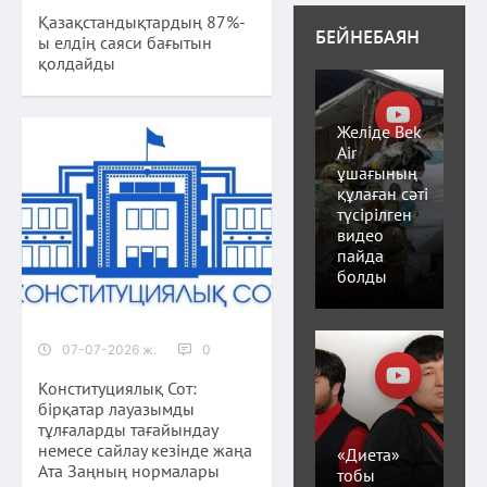
Қазақстандықтардың 87%-
БЕЙНЕБАЯН
ы елдің саяси бағытын
қолдайды
Желіде Bek
Air
ұшағының
құлаған сәті
түсірілген
видео
пайда
болды
07-07-2026 ж.
0
Конституциялық Сот:
бірқатар лауазымды
тұлғаларды тағайындау
немесе сайлау кезінде жаңа
«Диета»
Ата Заңның нормалары
тобы