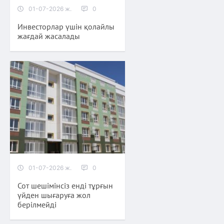
01-07-2026 ж.
0
Инвесторлар үшін қолайлы
жағдай жасалады
01-07-2026 ж.
0
Сот шешімінсіз енді тұрғын
үйден шығаруға жол
берілмейді