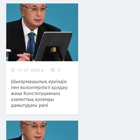
01-07-2026 ж.
0
Шығармашылық еркіндік
пен волонтерлікті қолдау:
жаңа Конституцияның
азаматтық қоғамды
дамытудағы рөлі