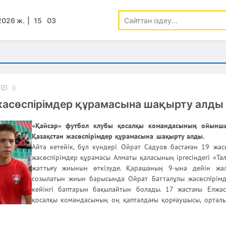
2026 ж.
15
:
03
0
асөспірімдер құрамасына шақырту алды
«Қайсар» футбол клубы қосалқы командасының ойынш
Қазақстан жасөспірімдер құрамасына шақырту алды.
Айта кетейік, бұл күндері Ойрат Садуов бастаған 19 жасқ
жасөспірімдер құрамасы Алматы қаласының іргесіндегі «Та
жаттығу жиынын өткізуде. Қарашаның 9-ына дейін жал
созылатын жиын барысында Ойрат Батталұлы жасөспірімд
кейінгі баптарын бақылайтын болады. 17 жастағы Елжа
қосалқы командасының оң қапталдағы қорғаушысы, ортал