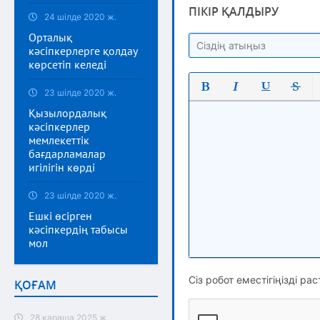
ПІКІР ҚАЛДЫРУ
24 шілде 2020 ж.
Орталық
кәсіпкерлерге қолдау
көрсетіп келеді
23 шілде 2020 ж.
Полужирный
Курсив
Подчеркнут
Зачерк
Қызылордалық
кәсіпкерлер
мемлекеттік
бағдарламалар
игілігін көрді
23 шілде 2020 ж.
Ешкі өсірген
кәсіпкердің табысы
мол
Сіз робот еместігіңізді рас
ҚОҒАМ
28 қараша 2025 ж.