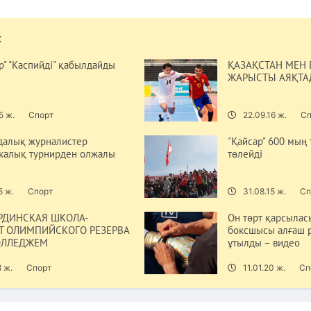
:
р" "Каспийді" қабылдайды
ҚАЗАҚСТАН МЕН 
ЖАРЫСТЫ АЯҚТ
5 ж.
Спорт
22.09.16 ж.
Сп
алық журналистер
"Қайсар" 600 мың
калық турнирден олжалы
төлейді
5 ж.
Спорт
31.08.15 ж.
Сп
ДИНСКАЯ ШКОЛА-
Он төрт қарсылас
Т ОЛИМПИЙСКОГО РЕЗЕРВА
боксшысы алғаш р
ОЛЛЕДЖЕМ
ұтылды – видео
8 ж.
Спорт
11.01.20 ж.
Сп