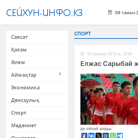
СЕЙХУН-ИНФО.КЗ
08 тамыз 
СПОРТ
Саясат
Қоғам
05 қараша 2015 ж., 12:20
Әлем
Елжас Сарыбай ж
Аймақтар
Экономика
Денсаулық
Спорт
Мәдениет
де ойнай алады.