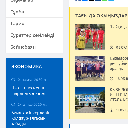
Оқиғалар
Сұхбат
ТАҒЫ ДА ОҚЫҢЫЗДАР
Тарих
"Байқоңы
Суреттер сөйлейді
Бейнебаян
08.07.1
Қызылорд
республи
ЭКОНОМИКА
оралды
18.05.1
01 тамыз 2020 ж.
Шағын несиенің
КЫЗЫЛОР
шарапатын көрді
ИНТЕРНА
СТАЛА К
24 шілде 2020 ж.
11.09.1
Ауыл кәсіпкерлерін
қолдау жалғасын
табады