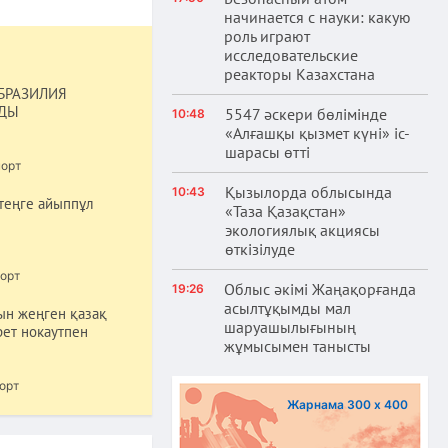
начинается с науки: какую
роль играют
исследовательские
реакторы Казахстана
БРАЗИЛИЯ
АДЫ
5547 әскери бөлімінде
10:48
«Алғашқы қызмет күні» іс-
шарасы өтті
орт
Қызылорда облысында
10:43
 теңге айыппұл
«Таза Қазақстан»
экологиялық акциясы
өткізілуде
орт
Облыс әкімі Жаңақорғанда
19:26
асылтұқымды мал
ын жеңген қазақ
шаруашылығының
ет нокаутпен
жұмысымен танысты
орт
Жарнама 300 х 400