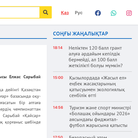
Қаз
Рус
Facebook
WhatsApp
Instag
іздеу
СОҢҒЫ ЖАҢАЛЫҚТАР
Неліктен 120 балл грант
18:14
алуға әрдайым кепілдік
бермейді, ал 100 балл
жеткілікті болуы мүмкін?
ысы Елжас Сарыбай
Қызылордада «Жасыл ел»
15:00
еңбек жасақтарының
қатысуымен экологиялық
а дейінгі Қазақстан
сенбілік өтті
лғар» базасында оқу-
ғасатын бір аптаға
Туризм және спорт министрі
14:56
ердің чемпионаттан
«Болашақ ойындары 2026»
с Сарыбай «Қайсар»
аясындағы фиджитал-
ық қорғаныс шебінде
футбол жарысына қатысты
Безопасный атом
17:50