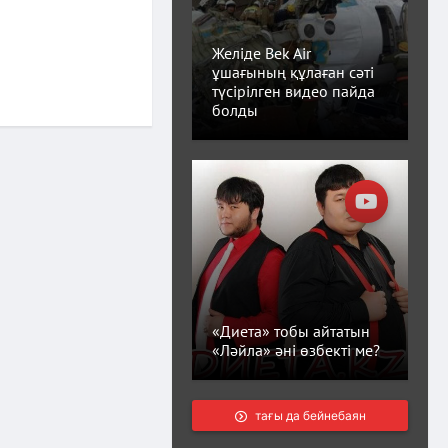
Желіде Bek Air
ұшағының құлаған сәті
түсірілген видео пайда
болды
«Диета» тобы айтатын
«Ләйла» әні өзбекті ме?
тағы да бейнебаян