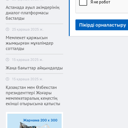
Астанада ауыл әкімдерінің
диалог-платформасы
басталды
Пікірді орналастыру
25 қараша 2025 ж.
Мемлекет қаржысын
жымқырған мұғалімдер
сотталды
15 қараша 2025 ж.
Жаңа бағыттар айқындалды
15 қараша 2025 ж.
Қазақстан мен Өзбекстан
президенттері Жоғары
мемлекетаралық кеңестің
екінші отырысына қатысты
Жарнама 200 х 300