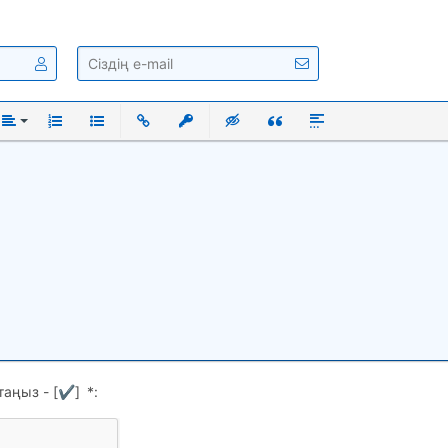
ый
нутый
Выравнивание
Нумерованный список
Маркированный список
Вставить ссылку
Вставить защищенную ссылку
Вставка скрытого текста
Вставка цитаты
Вставка спойлера
таңыз - [
✔
]
*
: