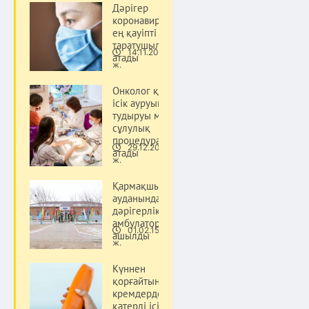
Дәрігер
коронавирустың
ең қауіпті
таратушыларын
14.11.20
атады
Денсаулық
ж.
Онколог қатерлі
ісік ауруын
тудыруы мүмкін
сұлулық
процедураларын
29.12.20
атады
Денсаулық
ж.
Қармақшы
ауданында
дәрігерлік
амбулатория
01.02.15
ашылды
Денсаулық
ж.
Күннен
қорғайтын
кремдерден
қатерлі ісік