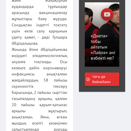
және Жаңақорған
аудандарда тұрғындар
арасында вакцинациялау
жұмыстары баяу жүруде.
Сондықтан індетті тоқтату
үшін екпе салу қарқынын
«Диета»
үдету қажет, - деді Гүлшара
тобы
Әбдіқалықова.
айтатын
Жиында Әлия Әбдіқайымова
«Ләйла» әні
өңірдегі эпидемиологиялық
өзбекті ме?
ахуалға тоқталды. Осы
кезеңге дейін коронавирус
инфекциясы анықталған
тағы да
жағдайлардың 58 пайызы
бейнебаян
скринингтік тексеру
барысында, 2 пайызы сырттан
тасымалдану арқылы, қалған
20 пайызы қарым-қатынас
арқылы жұқтырып,
анықталған. Яғни, өткен
жылдың есепті кезеңімен
салыстырғанда ауруды