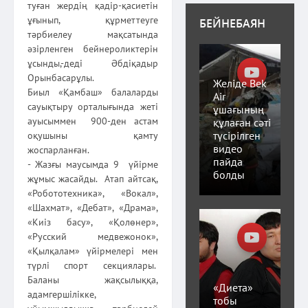
туған жердің қадір-қасиетін
ұғынып, құрметтеуге
БЕЙНЕБАЯН
тәрбиелеу мақсатында
әзірленген бейнероликтерін
ұсынды,-деді Әбдіқадыр
Орынбасарұлы.
Желіде Bek
Биыл «Қамбаш» балаларды
Air
сауықтыру орталығында жеті
ұшағының
ауысыммен 900-ден астам
құлаған сәті
түсірілген
оқушыны қамту
видео
жоспарланған.
пайда
- Жазғы маусымда 9 үйірме
болды
жұмыс жасайды. Атап айтсақ,
«Робототехника», «Вокал»,
«Шахмат», «Дебат», «Драма»,
«Киіз басу», «Қолөнер»,
«Русский медвежонок»,
«Қылқалам» үйірмелері мен
түрлі спорт секциялары.
Баланы жақсылыққа,
«Диета»
адамгершілікке,
тобы