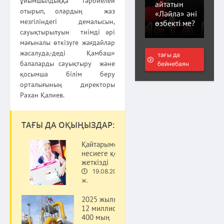
ұйымшылдыққа тәрбиелей
айтатын
отырып, олардың жаз
«Ләйла» әні
мезгіліндегі демалысын,
өзбекті ме?
сауықтырылуын тиімді әрі
мағыналы өткізуге жағдайлар
жасалуда,-деді Қамбаш»
тағы да
балаларды сауықтыру және
бейнебаян
қосымша білім беру
орталығының директоры
Рахан Қалиев.
ТАҒЫ ДА ОҚЫҢЫЗДАР:
Қайтарымсыз
несиеге қол
жеткізді
19.08.20
Қоғам
ж.
2025 жылы
12 миллион
400 мың