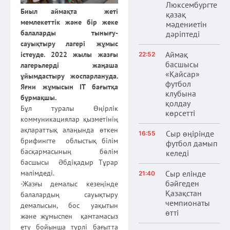
Люксембургте
Биыл аймақта жеті
қазақ
мемлекеттік және бір жеке
мәдениетін
балаларды тынығу-
дәріптеді
сауықтыру лагері жұмыс
Аймақ
істеуде. 2022 жылы жазғы
22:52
басшысы
лагерьлерді жаңаша
«Қайсар»
ұйымдастыру жоспарлануда.
футбол
Яғни жұмысын ІТ бағытқа
клубына
бұрмақшы.
қолдау
Бұл туралы Өңірлік
көрсетті
коммуникациялар қызметінің
ақпараттық алаңында өткен
Сыр өңірінде
16:55
брифингте облыстық білім
футбол дамып
басқармасының бөлім
келеді
басшысы Әбдіқадыр Тұрар
Сыр елінде
мәлімдеді.
21:40
бәйгеден
-Жазғы демалыс кезеңінде
Қазақстан
балалардың сауықтыру
чемпионаты
демалысын, бос уақытын
өтті
және жұмыспен қамтамасыз
ету бойынша түрлі бағытта