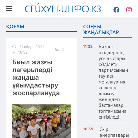
СЕЙХУН-ИНФО.КЗ
Facebook
Instag
ҚОҒАМ
СОҢҒЫ
ЖАҢАЛЫҚТАР
Бизнес
11:32
21 шілде 2021
0
өкілдерінің
ж., 18:52
ұсыныстары
Биыл жазғы
«Әділет»
лагерьлерді
партиясының
тау-кен
жаңаша
металлургия
ұйымдастыру
кешенін
жоспарлануда
дамыту
жөніндегі
бастамалар
топтамасына
енгізіледі
Сыр
18:59
өнерпаздары