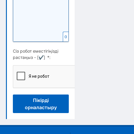
0
Сіз робот еместігіңізді
растаңыз - [
✔
]
*
:
Пікірді
орналастыру